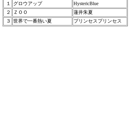
１
グロウアップ
HystericBlue
２
ＺＯＯ
蓮井朱夏
３
世界で一番熱い夏
プリンセスプリンセス