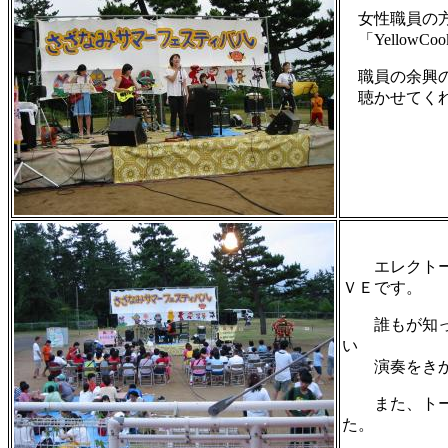
女性職員の方
「YellowCo
職員の余興の
聴かせてくれ
エレクトー
ＶＥです。
誰もが知っ
い
演奏をきか
また、トー
た。