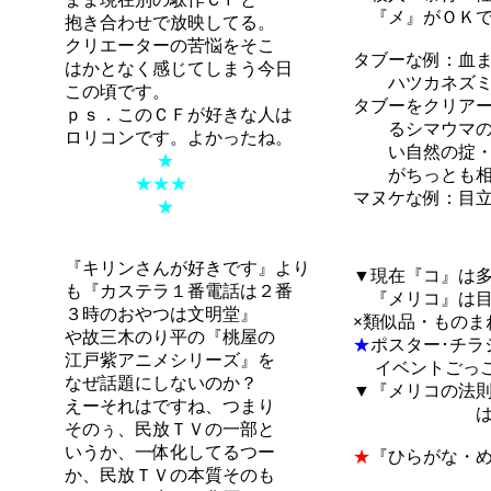
『メ』がＯＫで
抱き合わせで放映してる。
クリエーターの苦悩をそこ
タブーな例：血ま
はかとなく感じてしまう今日
ハツカネズミの活
この頃です。
タブーをクリア
ｐｓ．このＣＦが好きな人は
るシマウマの子
ロリコンです。よかったね。
い自然の掟・・
★
がちっとも相手
★★★
マヌケな例：目
★
（畳サイズ・
『キリンさんが好きです』より
▼現在『コ』は
も『カステラ１番電話は２番
『メリコ』は目
３時のおやつは文明堂』
×
類似品・ものま
や故三木のり平の『桃屋の
★
ポスター･チラ
江戸紫アニメシリーズ』を
イベントごっこ
なぜ話題にしないのか？
▼『メリコの法
えーそれはですね、つまり
はずれた分だ
そのぅ、民放ＴＶの一部と
いうか、一体化してるつー
★
『ひらがな・
か、民放ＴＶの本質そのも