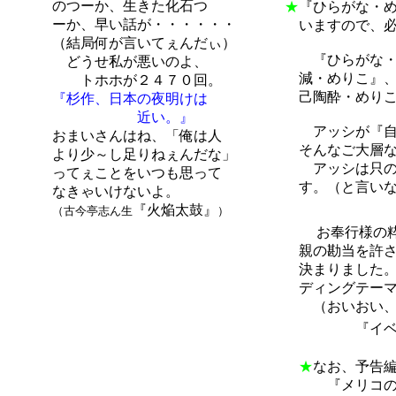
のつーか、生きた化石つ
★
『ひらがな・
ーか、早い話が・・・・・・
いますので、必
（結局何が言いてぇんだぃ）
『ひらがな・め
どうせ私が悪いのよ、
減・めりこ』、
トホホが２４７０回。
己陶酔・めりこ
『杉作、日本の夜明けは
近い。』
アッシが『自己
おまいさんはね、「俺は人
そんなご大層な
より少～し足りねぇんだな」
アッシは只の通
ってぇことをいつも思って
す。（と言いな
なきゃいけないよ。
『火焔太鼓』
（古今亭志ん生
）
お奉行様の粋な
親の勘当を許さ
決まりました。
ディングテーマ
（おいおい、メ
『イベントご
★
なお、予告
『メリコのロー