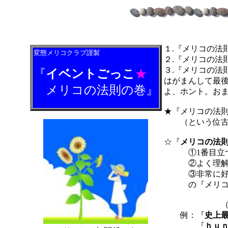
１.『メリコの法
変態メリコクラブ謹製
２.『メリコの法
３.『メリコの法
『
イベントごっこ
★
はがまんして最
メリコの法則の巻』
よ、ホント。お
★『メリコの法
（という位古い
☆『
メリコの法
①1番目立つ
②よく理解で
③非常に好感
の『メリコ』
（なかなか
例：『
史上最
『
ｈｕ