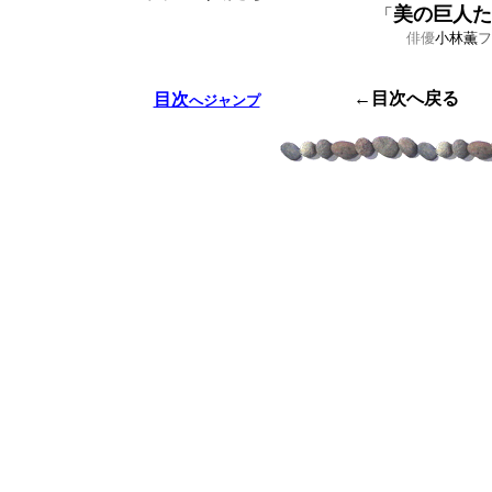
美の巨人た
「
俳優
小林薫
フ
（
←
目次へ戻る
目次
へジャンプ