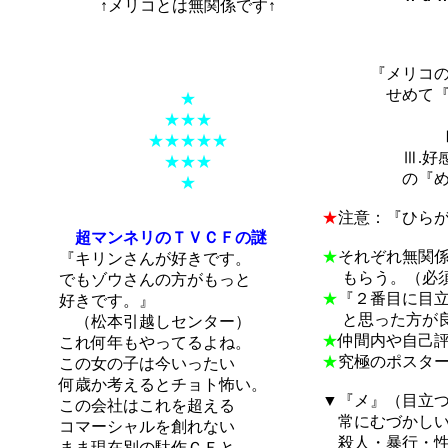
↑メリコとは無関係です↑
『メリコの
『メリコの法
せめて『ひら
★
Ⅰ.目立
★★★
Ⅱ.理解
★★★★★
Ⅲ.好感を
★★★
の『めりこ』
★
★
注意：『ひら
超マンネリのＴＶＣＦの謎
★
それぞれ無関
『キリンさんが好きです。
もらう。（必須
でもゾウさんの方がもっと
★
『２番目に目
好きです。』
と思った方が
（松本引越しセンター）
★
仲間内や自己
これ何年もやってるよね。
★
究極のポスタ
この女の子は今いったい
何歳か考えるとチョト怖い。
▼『メ』（目立
この会社はこれを超える
常にむづかしい
コマーシャルを創れない
殺人・暴行・性
まま現在別の駄作ＣＦと