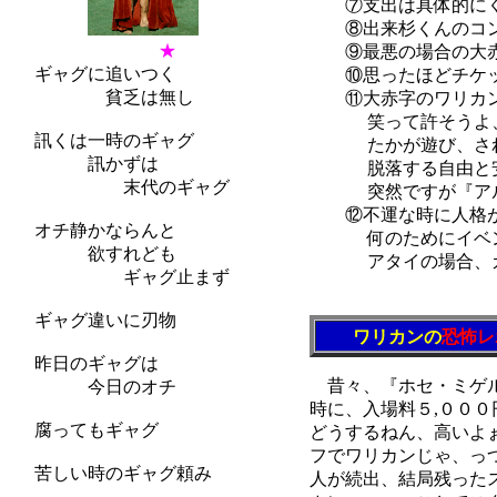
⑦支出は具体的にく
⑧出来杉くんのコン
★
⑨最悪の場合の大赤
ギャグに追いつく
⑩思ったほどチケッ
貧乏は無し
⑪大赤字のワリカン
笑って許そうよ、
訊くは一時のギャグ
たかが遊び、されど
訊かずは
脱落する自由と安全
末代のギャグ
突然ですが『アルジ
⑫不運な時に人格が
オチ静かならんと
何のためにイベント
欲すれども
アタイの場合、カッ
ギャグ止まず
（参考文
ギャグ違いに刃物
ワリカンの
恐怖レ
昨日のギャグは
昔々、『ホセ・ミゲル
今日のオチ
時に、入場料５,００
腐ってもギャグ
どうするねん、高いよ
フでワリカンじゃ、っ
苦しい時のギャグ頼み
人が続出、結局残った