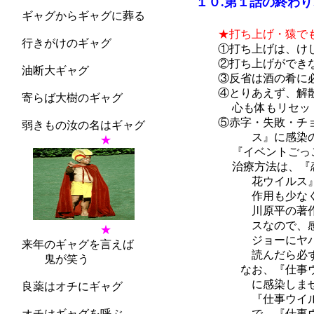
１０.第１話の終わり
ギャグからギャグに葬る
第２話の始
★打ち上げ・猿で
行きがけのギャグ
①打ち上げは、けじ
②打ち上げができな
油断大ギャグ
③反省は酒の肴に必
④とりあえず、解散
寄らば大樹のギャグ
心も体もリセットし
⑤赤字・失敗・チョ
弱きもの汝の名はギャグ
ス』に感染の恐れ大
★
『イベントごっこウ
治療方法は、『恋愛
花ウイルス』に感染
作用も少なく、効果
川原平の著作に詳し
スなので、感染は絶
★
ジョーにヤバイです
来年のギャグを言えば
読んだら必ず感染す
鬼が笑う
なお、『仕事ウイル
に感染しません、安
良薬はオチにギャグ
『仕事ウイルス』と
オチはギャグを呼ぶ
で、『仕事ウイルス