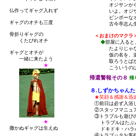
オジサンから
仏作ってギャグ入れず
いよ。オジサンがお
ビンボーなオジサン
ギャグのオチも三度
古今亭志ん生のＣＤ
骨折りギャグの
＜おまけのマクラ
くたびれオチ
◆
部屋に入ると
たよりじゃないんで
ギャグとオチが
仮の名を、遣り手と
一緒に来たよう
取ろうとばかりし
★
こういうのは学校
帰還警報その８
帰
８.しずかちゃんた
★笑顔＆感謝＆迅
①前日は必ず入浴し
②スタッフマニュア
③トラブルも遊びの
★
トラブルはたぶんあ
撒かぬギャグは生えぬ
ドキドキ・ハラハラ
④トラブッタお客様