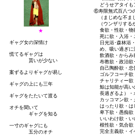
どうせアタイもアン
⑥寿限無式百八つ
（まじめな不まじめ
（ウンザリするから
食欲・性欲・物欲
★
死に欲・入浴・ニュ
ギャグ女の深情け
日光浴･森林浴・オ
め、吸い過ぎに注意
慌てるギャグは
飲酒欲・からみ欲・
貰いが少ない
布教欲・政治欲･イ
自己陶酔欲・忠告欲
案ずるよりギャグが易し
ゴルフコーチ欲・教
チャリティー欲・社
ギャグの上にも三年
鯨は知能が高いので
長過ぎるよ）・ボラ
ギャグをたたいて渡る
カッコマン欲・ええ
はったり欲・はしゃ
オチを聞いて
卑下欲・愚痴欲・ど
ギャグを知る
いいわけ欲・いい加
根性欲・気合欲・健
一寸のギャグにも
完全主義欲・イベン
五分のオチ