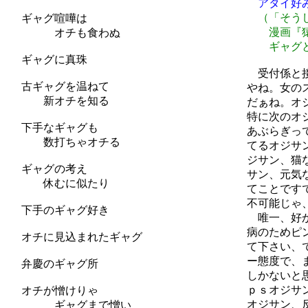
アタイ好みの
（「そうしきまん
ギャグ喧嘩は
漫画『猿飛佐助』
オチも食わぬ
ギャグとしてもお
ギャグに真珠
受付係と接待係に
古ギャグを温ねて
やね。女のスタッフ
新オチを知る
だぁね。オジサンは
特に次のオジサンは
下手なギャグも
あぶらぎってるオジ
数打ちゃオチる
てるオジサン、スネ
ジサン、猫なで声の
ギャグの考え
サン、元気なオジサ
休むに似たり
てことですでに嫌わ
不可能じゃ、と
下手のギャグ好き
唯一、好かれもし
病のためピンチ・ヒ
オチに見込まれたギャグ
て下さい、できるこ
ー態度で、まじめな
弁慶のギャグ所
しかないと思うよ
ｐｓオジサンがオッ
オチが憎けりゃ
オジサン、反論でき
ギャグまで憎い