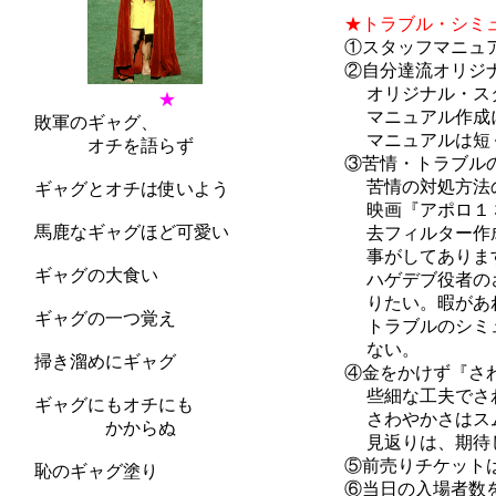
前日も土
★トラブル・シミ
①スタッフマニュア
②自分達流オリジナ
オリジナル・スタッ
★
マニュアル作成にも
敗軍のギャグ、
マニュアルは短く・
オチを語らず
③苦情・トラブルの
苦情の対処方法の練
ギャグとオチは使いよう
映画『アポロ１３』
馬鹿なギャグほど可愛い
去フィルター作成主
事がしてありますま
ギャグの大食い
ハゲデブ役者のさり
りたい。暇があれば
ギャグの一つ覚え
トラブルのシミュレ
ない。
掃き溜めにギャグ
④金をかけず『さわ
些細な工夫でさわ
ギャグにもオチにも
さわやかさはスムー
かからぬ
見返りは、期待しな
⑤前売りチケットは
恥のギャグ塗り
⑥当日の入場者数を