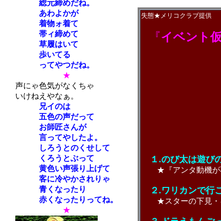
総元締めだね。
あわよかが
失態★メリコクラブ提供
着物ォ着て
帯ィ締めて
『
イベント
草履はいて
歩いてる
ってやつだね。
★
声にゃ色気がなくちゃ
いけねえやなぁ。
兄イのは
五色の声だって
お師匠さんが
言ってやしたよ。
しろうとのくせして
くろうとぶって
１.のび太は遊び
黄色い声張り上げて
★『アンタ動機が
客に冷やかされりゃ
青くなったり
２.ワリカンで行
赤くなったりってね。
★スターの下見・ギ
★