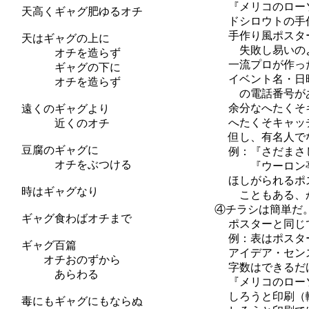
『メリコのローソ
天高くギャグ肥ゆるオチ
ドシロウトの手作り
手作り風ポスターに
天はギャグの上に
失敗し易いのよ
オチを造らず
一流プロが作ったヘ
ギャグの下に
イベント名・日時・
オチを造らず
の電話番号があ
余分なへたくそキャ
遠くのギャグより
へたくそキャッチコ
近くのオチ
但し、有名人でない
豆腐のギャグに
例：『さだまさしコ
オチをぶつける
『ウーロン亭茶太
ほしがられるポスタ
時はギャグなり
こともある、かも知
④チラシは簡単だ
ギャグ食わばオチまで
ポスターと同じでも
例：表はポスターと
ギャグ百篇
アイデア・センス・
オチおのずから
字数はできるだけ少
あらわる
『メリコのローソ
しろうと印刷（輪転
毒にもギャグにもならぬ