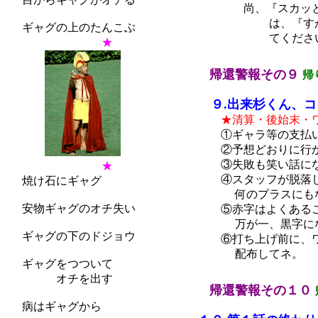
尚、『スカッとさわ
は、『すがすがし
ギャグの上のたんこぶ
てください。（参考
★
帰還警報その９
帰
９.出来杉くん、コ
★清算・後始末・
①ギャラ等の支払い
②予想どおりに行か
③失敗も笑い話にな
★
④スタッフが脱落し
焼け石にギャグ
何のプラスにもなら
安物ギャグのオチ失い
⑤赤字はよくあるこ
万が一、黒字になっ
ギャグの下のドジョウ
⑥打ち上げ前に、ワ
配布してネ。
ギャグをつついて
オチを出す
帰還警報その１０
病はギャグから