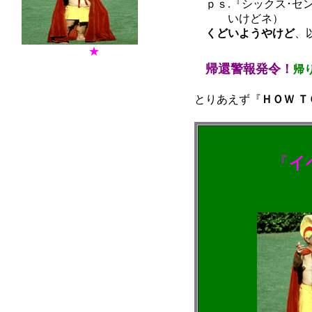
ｐｓ.『シックス･セ
いけどネ）
くどいようやけど
、
★
帰還警報発令！
帰
とりあえず
『
ＨＯＷ Ｔ
基本を知らない
失態
『
イ
（『てな
んな