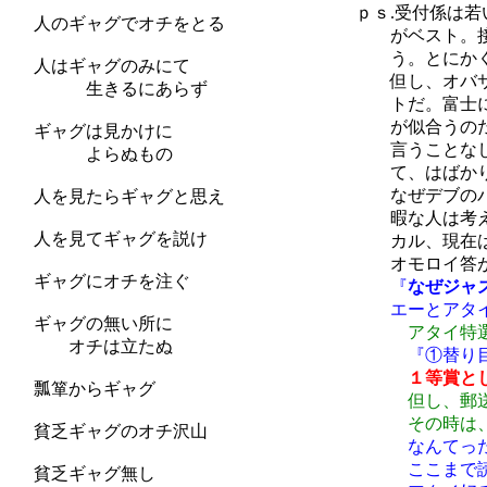
ｐｓ.受付係は若い
人のギャグでオチをとる
がベスト。接待係は
う。とにかく女子大
人はギャグのみにて
但し、オバサンが似
生きるにあらず
トだ。富士には月見
が似合うのだ、いや
ギャグは見かけに
言うことなし。アタ
よらぬもの
て、はばかり二度
なぜデブのバアサン
人を見たらギャグと思え
暇な人は考えなさい
人を見てギャグを説け
カル、現在はボイ
オモロイ答が思いつ
ギャグにオチを注ぐ
『
なぜジャ
エーとアタイ
ギャグの無い所に
アタイ特
オチは立たぬ
『①替り
１等賞と
瓢箪からギャグ
但し、郵
その時は、許して
貧乏ギャグのオチ沢山
なんてっ
ここまで読んだ人
貧乏ギャグ無し