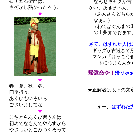
石川五右衛門は、
なんせギャグが古う
さぞかし熱かったろう。
かい、あきまへん。
★
（あんさんどちらか
なぁ。）
（わてはぐんまの田
の上州弁でおます
さて、はずれた人は
ギャグが古過ぎて悪
マンガ『けっこう仮
トにつまらんから読
帰還命令！
帰りゃ
★
春、夏、秋、冬、
★正解者は以下の文章
四季折々、
あくびもいろいろ
ございましてな。
えー、
はずれた
★
こちとらあくび習うんは
初めてなもんでやんすから
＜ 小 
やさしいとこみつくろって