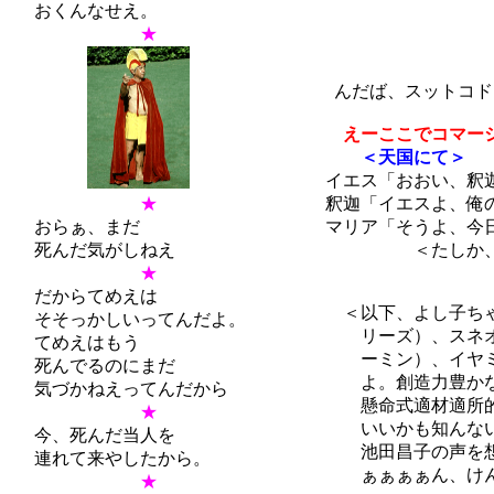
おくんなせえ。
たばこ吸っ
★
んだば、スットコド
えーここでコマー
＜天国にて＞
イエス「おおい、釈迦
★
釈迦「イエスよ、俺の
おらぁ、まだ
マリア「そうよ、今日
死んだ気がしねえ
＜たしか、月刊少
★
だからてめえは
＜以下、よし子ちゃ
そそっかしいってんだよ。
リーズ）、スネオ（
てめえはもう
ーミン）、イヤミ（
死んでるのにまだ
よ。創造力豊かな人
気づかねえってんだから
懸命式適材適所的に
★
いいかも知んない。
今、死んだ当人を
池田昌子の声を想像
連れて来やしたから。
ぁぁぁぁん、けんね
★