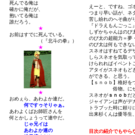
死んでる俺は
えーと、ですね、ゴホ
確かに俺だが、
つまり早い話が、ネタ
抱いてる俺は
苦し紛れのへそ曲がり
誰だろう。
『ドラえもんごっこ』
★
しずかちゃんはのび太
お前はすでに死んでいる。
のび太の超能力＝夢・
（『北斗の拳』）
のび太は何もできない
★
スネオはすねてるデザ
しらスネオを気取って
けられればイベントご
アタイがスネオもどき
ができる、と思う。
【ｓｎｏｂ】格好をつ
俗物。にせ紳
★
スネオが
ｓｎｏｂ
だ
おめぇら、あわよか連だ。
ジャイアンは声がデカ
何ですゥそりゃぁ。
トラブッた時に頼りに
あわよくばお師匠さんを
出来杉くんは優等生、
何とかしょうって連中だ。
じゃ兄イは
あわよか連の
目次の紹介でもやらな