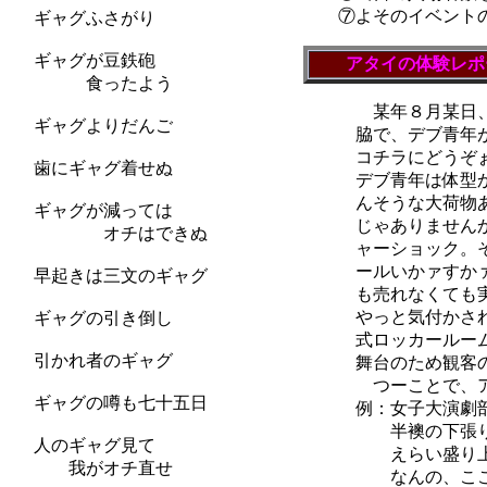
⑦よそのイベントの
ギャグふさがり
ギャグが豆鉄砲
アタイの体験レポ
食ったよう
某年８月某日、新宿
ギャグよりだんご
脇で、デブ青年が「
コチラにどうぞぉ。
歯にギャグ着せぬ
デブ青年は体型から
んそうな大荷物あず
ギャグが減っては
じゃありませんか。
オチはできぬ
ャーショック。そし
ールいかァすかァ」
早起きは三文のギャグ
も売れなくても実に
やっと気付かされま
ギャグの引き倒し
式ロッカールーム」
引かれ者のギャグ
舞台のため観客のた
つーことで、アタイ
ギャグの噂も七十五日
例：女子大演劇部員
半襖の下張り』公演
人のギャグ見て
えらい盛り上がり。
我がオチ直せ
なんの、ここだけの