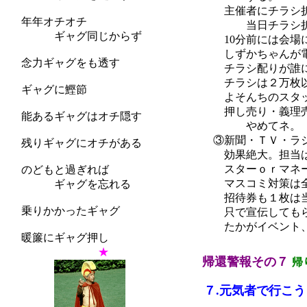
主催者にチラシ折り
年年オチオチ
当日チラシ折り込み
ギャグ同じからず
10分前には会場に
しずかちゃんが電話
念力ギャグをも透す
チラシ配りが誰にも
チラシは２万枚以上
ギャグに鰹節
よそんちのスタッフ
押し売り・義理売り
能あるギャグはオチ隠す
やめてネ。
③新聞・ＴＶ・ラジ
残りギャグにオチがある
効果絶大。担当はヤ
スターｏｒマネージ
のどもと過ぎれば
マスコミ対策は全員
ギャグを忘れる
招待券も１枚は当
乗りかかったギャグ
只で宣伝してもらう
たかがイベント、さ
暖簾にギャグ押し
★
帰還警報その７
帰
７.元気者で行こう