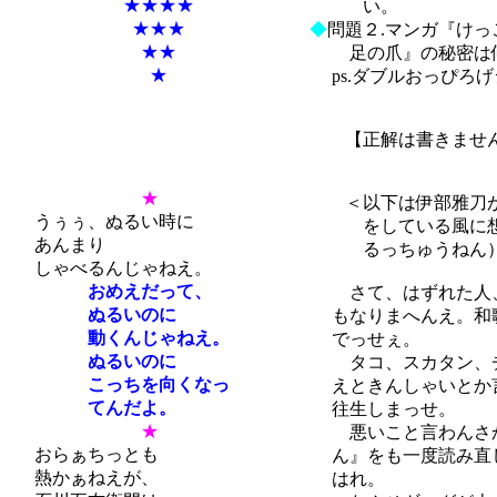
★★★★
い。
★★★
◆
問題２.マンガ『け
★★
足の爪』の秘密は何
★
ps.ダブルおっぴろ
【正解は書きません
★
＜以下は伊部雅刀が
うぅぅ、ぬるい時に
をしている風に想像
あんまり
るっちゅうねん
しゃべるんじゃねえ。
おめえだって、
さて、はずれた人、
ぬるいのに
もなりまへんえ。和歌
動くんじゃねえ。
でっせぇ。
ぬるいのに
タコ、スカタン、チ
こっちを向くなっ
えときんしゃいとか言
てんだよ。
往生しまっせ。
★
悪いこと言わんさか
おらぁちっとも
ん』をも一度読み直し
熱かぁねえが、
はれ。