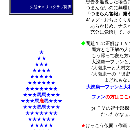
忠告を無視した場合に
失態★メリコクラブ提供
つまんないのに無理し
『
つまらん警報
』
発
ギャグ・おちょくり成
あらかじめ、ナヌゥ
充分に覚悟して、の
◆
問題１.の正解はＴ
両方とも正解の人は
★
もう帰って寝た方が
★★
大瀬康一ファンと大
★★★
(大瀬康一と大村文
★★★★
(大瀬康一の『隠密剣
★★★★★
まぎれもない大瀬康
★★★★★★
大瀬康一ファンと大
★★★★★★★
★★★
馬馬
★★★
ファン
の方はここ
★★★
馬
鹿
馬
★★★
★★★
馬馬
★★★
ps.ＴＶの祝十郎探
★★★★★★★
だったかなぁ、知
★★★★★★
★★★★★
★
けっこう仮面（作画