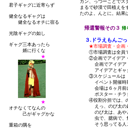
カン、っつーことでス
君子ギャグに近寄らず
まるで砂漠で田植えを
たのよ。んとに。結果
健全なるギャグは
健全なるオチに宿る
帰還警報その３
帰
光陰ギャグの如し
３.ドラえもんごっ
ギャグ三本あったら
★市場調査・企画
婿に行くな
①市場調査は全員で
★
②企画でアイデア・
企画でアイデア・ギ
アイデアとギャグは
③スケジュールは『
イベント開催時期・
会場は６ヶ月前に
ポスター・チラシ・
④役割分担では、の
★
えっ、のび太の超能
オチなくてなんの
のび太は、あやとり
己がギャグかな
虫で、臆病で、勉強
そう思ってる人こそ
重箱の隅を