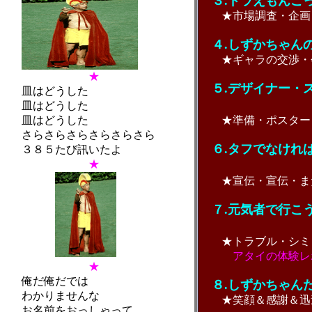
３.ドラえもんご
★市場調査・企画・
４.しずかちゃん
★ギャラの交渉・会
★
５.デザイナー・
皿はどうした
くやしい
皿はどうした
皿はどうした
★準備・ポスター・
さらさらさらさらさらさら
６.タフでなけれ
３８５たび訊いたよ
★
やさしくな
★宣伝・宣伝・また
７.元気者で行こ
前日も土
★トラブル・シミュ
アタイの体験レ
★
俺だ俺だでは
８.しずかちゃん
わかりませんな
★笑顔＆感謝＆迅速
お名前をおっしゃって