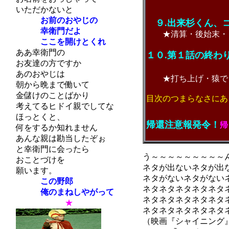
（いわ
いただかないと
お前のおやじの
９.出来杉くん、
幸衛門だよ
★清算・後始末・
ここを開けとくれ
ああ幸衛門の
１０.第１話の終わ
お友達の方ですか
第２話の
あのおやじは
★打ち上げ・猿でも
朝から晩まで働いて
金儲けのことばかり
目次のつまらなさにあ
考えてるヒドイ親でしてな
ほっとくと、
帰還注意報発令！
帰
何をするか知れません
あんな親は勘当したぞぉ
と幸衛門に会ったら
う～～～～～～～～～
おことづけを
ネタが出ないネタが出
願います。
ネタがないネタがない
この野郎
ネタネタネタネタネタ
俺のまねしやがって
ネタネタネタネタネタ
★
ネタネタネタネタネタ
（映画『シャイニング