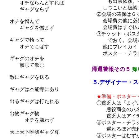
も出演依頼、その
オチならんとすれば
しつこいと破談。な
ギャグならず
②会場の確保は６ヶ
会場費の他に必要な
オチを憎んで
会場費はすぐ払いな
ギャグを憎まず
③チケット（ポスタ
ギャグで拾って
でおく。会場がな
オチでこぼす
他にプレイガイド等
ポスター・チラシに
ギャグのオチを
煎じて飲む
帰還警報その５
帰
敵にギャグを送る
５.デザイナー・ス
ギャグは本能寺にあり
くやしい
★準備・ポスター
出るギャグは打たれる
①貧乏人は『まずい
悪役商会の八名信夫
出物ギャグ物
貧乏人はアイデア・
オチを嫌わず
②ポスター・チラシ
遅れるほど売れ行
天上天下唯我ギャグ尊
③ポスターはむずか