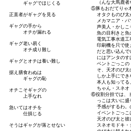
（んな大馬鹿者なん
ギャグでほじくる
⑤豚もおだてりゃ木
正直者がギャグを見る
オタクものび太がお
メカマニア・パソコ
ギャグの手から
声美人・かしこそう
オチが漏れる
魚の目利きと魚の買
電気工事水道工事プ
ギャグ老い易く
印刷機を只で使える
オチ成り難し
だと思い込んでいる
にはアンタのすばら
ギャグとオチは養い難し
ベントごっこのドラ
そ、天才のび太の超
据え膳食わぬは
しか上手にできない
ギャグの恥
本人も知ってる、だ
ちゃん・スネオ・ジ
オチこそギャグの
⑥役割分担では、ド
上手なれ
っこは大いに盛り上
予感がするわ。のび
急いてはオチを
イベントごっこは天
仕損じる
天才のび太と彼に頼
そうはギャグが落とせない
スネオモドキ・ジャ