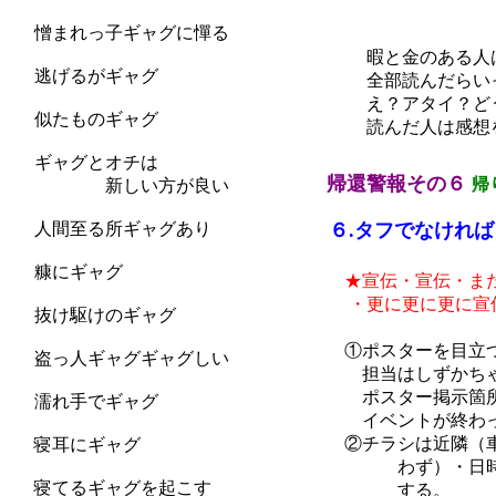
『江戸紫特
憎まれっ子ギャグに憚る
『カラー版 
暇と金のある人は行
逃げるがギャグ
全部読んだらいっぱ
え？アタイ？どうせ
似たものギャグ
読んだ人は感想を教
ギャグとオチは
帰還警報その６
帰
新しい方が良い
人間至る所ギャグあり
６.タフでなければ
やさしくな
糠にギャグ
★宣伝・宣伝・ま
・更に更に更に宣伝
抜け駆けのギャグ
（参考資料
①ポスターを目立つ
盗っ人ギャグギャグしい
担当はしずかちゃん
ポスター掲示箇所は
濡れ手でギャグ
イベントが終わった
②チラシは近隣（車
寝耳にギャグ
わず）・日時・主催
寝てるギャグを起こす
する。