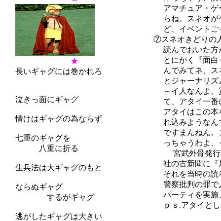
アマチュア・ゲージ
らね。スネオがゲー
ど、イベントごっこ
⑦スネオきどりの人は
読んでおいた方が恥
とにかく『面白くっ
★
んでみてネ、スネオ
長いギャグには巻かれろ
とジャーナリズムの
～イ人なんよ、買っ
泣きっ面にギャグ
て、アタイ一番のお
アタイはこの本を１
情けはギャグの為ならず
れ込みようなんです
ですまんねん。これ
七重のギャグを
っちゃうわよ、ぐや
八重に折る
宮武外骨発行の月刊
社の古新聞に『屑物
生兵法は大ギャグのもと
それを当時の読者は
警察批判の罪で入牢
ならぬギャグ
パーティを実施、そ
するがギャグ
ｐｓ.アタイとして
『モンガイ
逃がしたギャグは大きい