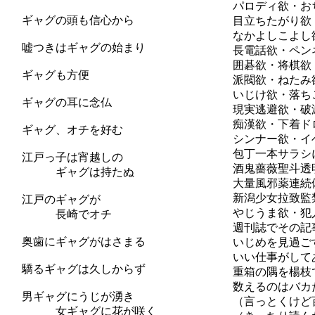
パロディ欲・おちょ
ギャグの頭も信心から
目立ちたがり欲・マ
なかよしこよし欲・
嘘つきはギャグの始まり
長電話欲・ペンネー
囲碁欲・将棋欲・待
ギャグも方便
派閥欲・ねたみ欲・
いじけ欲・落ちこぼ
ギャグの耳に念仏
現実逃避欲・破滅願
痴漢欲・下着ドロボ
ギャグ、オチを好む
シンナー欲・イベン
包丁一本サラシに巻
江戸っ子は宵越しの
酒鬼薔薇聖斗透明な
ギャグは持たぬ
大量風邪薬連続偽装
新潟少女拉致監禁欲
江戸のギャグが
やじうま欲・犯人と
長崎でオチ
週刊誌でその記事を
奥歯にギャグがはさまる
いじめを見過ごす欲
いい仕事がしてあり
驕るギャグは久しからず
重箱の隅を楊枝でほ
数えるのはバカだな
男ギャグにうじが湧き
（言っとくけど百八
女ギャグに花が咲く