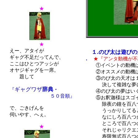
★
★
えー、アタイが
１.のび太は遊び
ギャグ不足だってんで、
.
★『アンタ動機が不
ここはひとつアッシが
①イベントの動機は
オヤジギャグを一席。
②オススメの動機は
題して
③のび太の天才は１
決して複雑な夢にし
ギャグワザ
辞典
『
・
④のび太の夢はいくつ
５０音順』
⑤お釈迦様はスゴイ
除夜の鐘を百八つ全
で、ごきげんを
うっかりしてるとす
伺いやす、へぇ。
なにしろ百八つだか
ところで百八つの煩
★
それじゃリクエスト
寿限無式百八つの煩