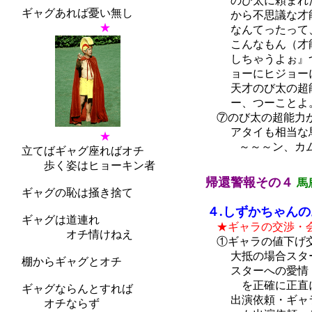
のび太に頼まれたオ
ギャグあれば憂い無し
から不思議な才能･
★
なんてったって、オ
こんなもん（才能･
しちゃうよぉ』つー
ョーにヒジョーにヒ
天才のび太の超能力
ー、つーことよ。（
⑦のび太の超能力が
アタイも相当な馬鹿
★
～～～ン、カム
立てばギャグ座ればオチ
歩く姿はヒョーキン者
帰還警報その４
馬
ギャグの恥は掻き捨て
４.しずかちゃんの
ギャグは道連れ
★ギャラの交渉・
オチ情けねえ
①ギャラの値下げ交
大抵の場合スターｏ
棚からギャグとオチ
スターへの愛情・熱
を正確に正直に伝え
ギャグならんとすれば
出演依頼・ギャラの
オチならず