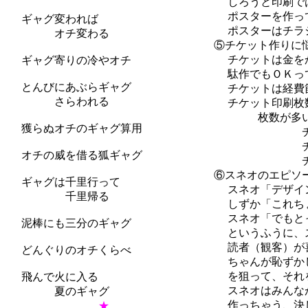
しろうと印刷ではイ
ポスターを作ってか
ギャグ変われば
ポスターはチラシに
オチ変わる
⑤チケット作りに悩
チケットは金をかけ
ギャグ寄りの冷やオチ
駄作でもＯＫってん
とんびにあぶらギャグ
チケットは経費節減
さらわれる
チケット印刷枚数は
枚数が多いと売れ
獲らぬオチのギャグ算用
チケット売れ
チケットにナン
オチの威を借る狐ギャグ
チケットに検印
⑥スネオのエピソー
ギャグは千里行って
スネオ「デザインな
千里帰る
しずか「これちょ
スネオ「でもとって
泥棒にも三分のギャグ
というふうに、スネ
読者（観客）が喜び
どんぐりのオチくらべ
ちゃんが恥ずかしが
を狙って、それをい
飛んで火に入る
スネオはみんなが喜
夏のギャグ
作っちゃう、決して
★