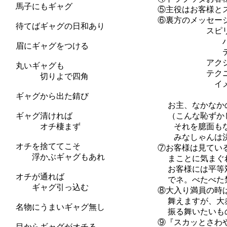
馬子にもギャグ
⑤主役はお客様とス
⑥裏方のメッセージ
待てばギャグの日和あり
スピリッツは
ハートは『
眉にギャグをつける
テーマは『
アクションは『
丸いギャグも
テクニックは
切りよで四角
イメージは
と来たもん
ギャグから出た錆び
お主、なかなかの使
ギャグ清ければ
（こんな恥ずかしい
オチ棲まず
それを臆面もなく掲
みなしゃんは決して
オチを捨ててこそ
⑦お客様は見ている
浮かぶギャグもあれ
まことに気まぐれ・
お客様には平等対応
オチが通れば
でネ。べたべた禁止
ギャグ引っ込む
⑧大入り満員の時は
舞えますが、大赤字
名物にうまいギャグ無し
振る舞いたいもので
⑨『スカッとさわや
目からギャグがオチる