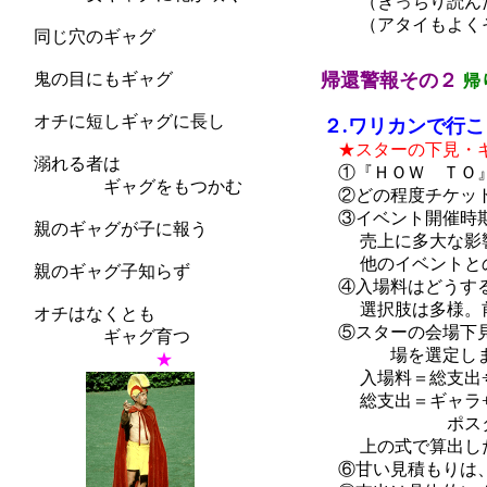
（きっちり読んだア
（アタイもよくそう
同じ穴のギャグ
鬼の目にもギャグ
帰還警報その２
帰
オチに短しギャグに長し
２.ワリカンで行こ
★スターの下見・
溺れる者は
①『ＨＯＷ ＴＯ』
ギャグをもつかむ
②どの程度チケット
③イベント開催時期
親のギャグが子に報う
売上に多大な影響
他のイベントとのタ
親のギャグ子知らず
④入場料はどうする
選択肢は多様。前売
オチはなくとも
⑤スターの会場下見
ギャグ育つ
場を選定しま
★
入場料＝総支出
総支出＝ギャラ+税金
ポスター・チラ
上の式で算出した入
⑥甘い見積もりは、