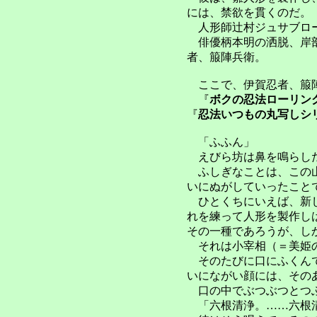
には、禁欲を貫くのだ。
人形師辻村ジュサブロー
俳優柄本明の洒脱、岸部
者、箙陣兵衛。
ここで、伊賀忍者、箙
『
ボクの忍法ローリン
『
忍法いつもの丸写しシ
「ふふん」
えびら坊は鼻を鳴らし
ふしぎなことは、この山
いにぬがしていったこと
ひとくちにいえば、新し
れを練って人形を製作し
その一種であろうが、し
それは小宰相（＝美姫の
そのたびに口にふくんで
いにながい顔には、その
口の中でぶつぶつとつぶ
「六根清浄。……六根