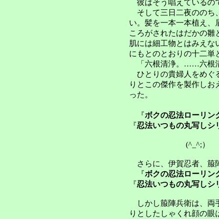
彼はそう唱えているの
そして三日二夜ののち、
い。髪を一本一本植え、
ころがされたはだかの雛
肌には細工物とはみえな
にもとのとおりの
十二単
「六根清浄。……六根
ひとりの貴婦人をめぐる
りとこの傑作を製作しお
った。
『
ボクの忍法ローリン
『
忍法いつもの丸写しシ
(^_^;）
さらに、伊賀忍者、箙
『
ボクの忍法ローリン
『
忍法いつもの丸写しシ
しかし箙陣兵衛は、両手
りとしたしゃくれ顔の眼