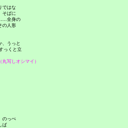
りではな
、そばに
……全身の
その人形
か、うっと
すっくと立
（丸写しオシマイ）
。のっぺ
しば