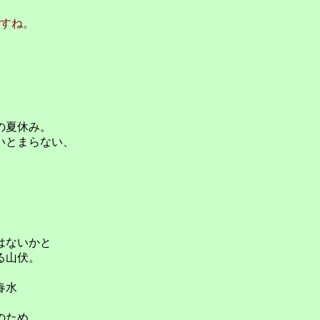
すね。
の夏休み。
いとまらない、
はないかと
る山伏。
春水
のため