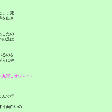
たまま死
手を出さ
出したの
本の足は
いるのを
がらにや
（丸写しオシマイ）
こんで行
ぽう面白いの