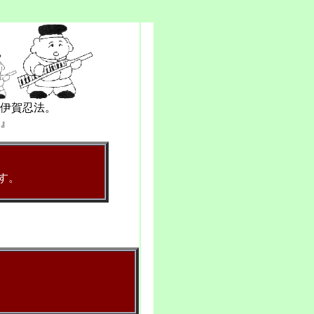
伊賀忍法。
』
．
です。
＊
.