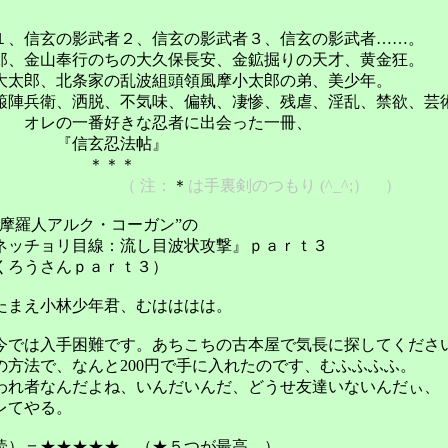
玄の影武者２、信玄の影武者３、信玄の影武者……
。
行のちの大久保長安、金鉱掘りの天才、黄金狂。
家の乱波組頭領風摩小太郎の弟、美少年。
、洒脱、
不気味、偏執、凄惨、残虐、淫乱、禁欲、
芸
きな忍者に出会った一冊、
忍法帖』
＊＊＊
（ 注：
＊
は手裏剣のつもり
(^_^;） ）
摩羅人アルク・コーガン”の
ッチョリ目線：流し目波状攻撃』ｐａｒｔ３
くろうさんｐａｒｔ３）
たまえ小林少年君、むはははは。
今では入手困難です。あちこちの古本屋で気長に探してくださ
法で、なんと200円で手に入れたのです、むふふふふ。
れ者なんだよね、いんだいんだ、どうせ友達いないんだぃ、
てやる。
読）＝★★★★★ （★５つが最高。）