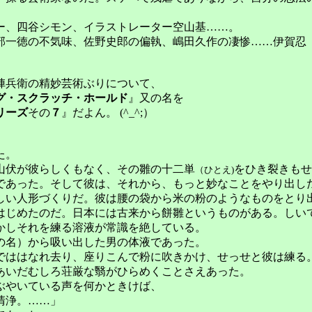
、四谷シモン、イラストレーター空山基……。
一徳の不気味、佐野史郎の偏執、嶋田久作の
凄惨
……
伊賀忍
陣兵衛
の
精妙芸術ぶりについて、
グ・スクラッチ・ホールド
』
又の名を
リーズ
その
７
』
だよん。
(^_^;）
た。
伏が彼らしくもなく、その雛の十二単
をひき裂きもせ
（ひとえ)
であった。そして彼は、それから、もっと妙なことをやり出し
い人形づくりだ。彼は腰の袋から米の粉のようなものをとり
はじめたのだ。日本には古来から餅雛というものがある。しい
かしそれを練る溶液が常識を絶している。
名）から吸い出した男の体液であった。
ははなれ去り、座りこんで粉に吹きかけ、せっせと彼は練る
あいだむしろ荘厳な翳がひらめくことさえあった。
やいている声を何かときけば、
清浄。……」