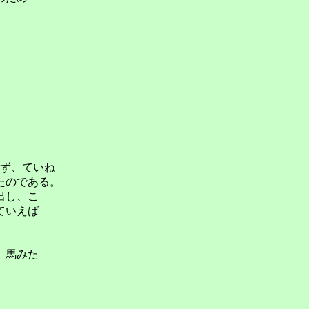
ず、ていね
たのである。
出し、こ
ていえば
。馬みた