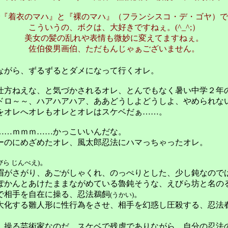
『着衣のマハ』と『裸のマハ』（フランシスコ・デ・ゴヤ）で
こういうの、ボクは、大好きですねぇ。(^_^;）
美女の髪の乱れや表情も微妙に変えてますねぇ。
佐伯俊男画伯、ただもんじゃぁございません。
がら、ずるずるとダメになって行くオレ。
方ねえな、と気づかされるオレ、とんでもなく暑い中学２年
ロ～～、ハアハアハア、ああどうしよどうしよ、やめられな
をオレへオレもオレとオレはスケベだぁ……。
…ｍｍｍ……かっこいいんだな。
のにめざめたオレ、風太郎忍法にハマっちゃったオレ。
。
びら じんべえ)
がさがり、あごがしゃくれ、のっぺ
りとした、少し鈍なので
ぽかんとあけたままながめている魯鈍そうな、えびら坊と名の
相手を自在に操る、忍法鵜飼
。
(うかい)
化する雛人形に性行為をさせ、相手を幻惑し圧殺する、忍法
操る芸術家なのだ。スケベで残虐でありながら、自分の忍法