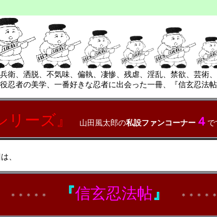
兵衛、洒脱、
不気味、偏執、凄惨、残虐、淫乱、禁欲、
芸術、
役忍者の美学、一番好きな忍者に出会った一冊、『信玄忍法帖
シリーズ
』
４
山田風太郎の
私設ファンコーナー
回は、
『
信玄忍法帖
』
＊＊＊＊＊
＊＊＊＊