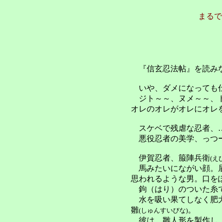
まるで
『信玄忍法帖』を読みな
いや、ダメになっても仕
ジト～～、ヌメ～～、ド
オレのオレがオレにオレ
スケベで残虐な忍者、…
悪役忍者の美学、っつー
伊賀忍者、箙陣兵衛
(え
馬みたいにながい顔。眉
思われるような男。
口を
鉤（はり）のついた糸で
水を吸い果てしなく肥大
雛
。
(しゅんすいびな)
彼は、雛人形を製作し、