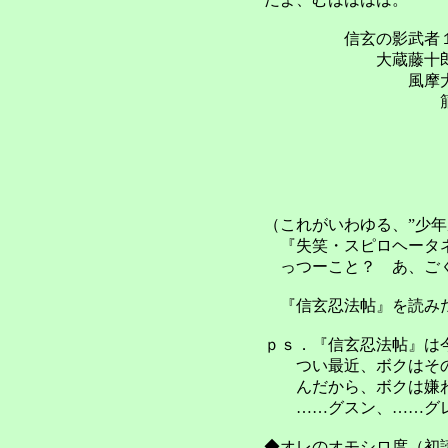
信玄の影武者１、信
大蔵藤十郎、金山奉
風摩大太郎、北条
箙陣兵衛
オレの一番好
『信玄
（これがいわゆる、”少年
『失笑・スピロヘータネ
っつーこと？ あ、ご
『信玄忍法帖』を読み
ｐｓ．『信玄忍法帖』は
つい最近、ボクはその方
んだから、ボクは嫌わ
……グスン、……グレ
◆オレのオモシロ度（初