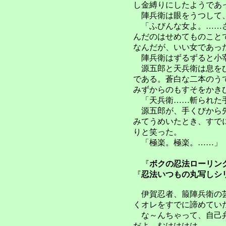
し金縛りにしたようであ
陣兵衛は眼をうつして
「ふびんな女よ。……さ
んだのはせめてものこと
なんだが、いい女であっ
陣兵衛はずるずると小
源五郎と天兵衛は息をひ
である。蒼白な二本のう
み
ずからのもすそをかき
「
天兵衛……斬られた
源五郎が、手くびから先
みてうめいたとき、すで
りと笑った。
「極楽。極楽。……」
『
ボクの忍法ローリン
『
忍法いつもの丸写しシ
伊賀忍者、箙陣兵衛
の
くオレをすでに諦めてい
な～んちゃって、自己弁
だよ、むはははは。