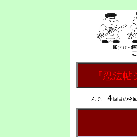
箙
陣
(えびら)
悪
『
忍法帖
４
んで、
回目の今