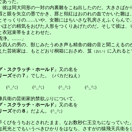
であった。
彼は同大同形の一対の内裏雛をこね出したのだ。大きさばか
眉と眼を矢立の墨でかき、唇と頬紅はおのれの血でかいた雛は
とそっくりの……いや、女雛にはちいさな乳房さえふくらんで
いほどの精気をおびた人形をつくりあげたのだ。そして彼は、
と衣冠束帯をまとわせた。
清浄。……」
四人の男の、獣じみたうめき声も精舎の鐘の音と聞こえるの
えた芸術家は、もとどおり桐箱におさめ、笈
に入れると
（おい）
グ・スクラッチ・ホールド
』
又の名を
リーズ
その
７
』でした
。（バカだねえ）
(^_^;）
(^_^;）
(^_^;）
(^_^;）
陣兵衛
の
芸術家的禁欲ぶりについて、
グ・スクラッチ・ホールド
』
又の名を
リーズ
その
８
』
だよん。
(^_^;）
くびをうちおとされたまま、なお数秒仁王立ちになっていた
は死光とでもいうべきひかりをはなち、さすがの猿飛天兵衛を