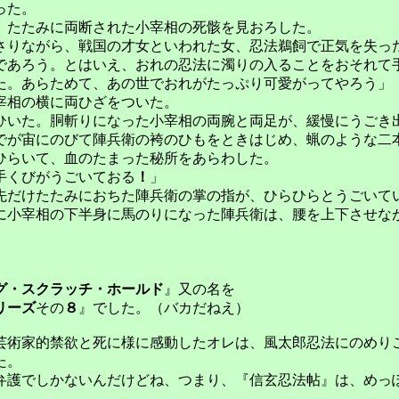
った。
、たたみに両断された小宰相の死骸を見おろした。
りながら、戦国の才女といわれた女、忍法鵜飼で正気を失っ
であろう。とはいえ、おれの忍法に濁りの入ることをおそれて
た。あらためて、あの世でおれがたっぷり可愛がってやろう」
宰相の横に両ひざをついた。
いた。胴斬りになった小宰相の両腕と両足が、緩慢にうごき
でが宙にのびて
陣兵衛の袴のひもをときはじめ、蝋のような
二
ひらいて、血のたまった秘所をあらわした。
手くびがうごいておる
！
」
だけたたみにおちた陣兵衛の掌の指が、ひらひらとうごいて
に
小宰相の下半身に馬のりになった陣兵衛は、腰を上下させな
グ・スクラッチ・ホールド
』
又の名を
リーズ
その
８
』でした
。（バカだねえ）
芸術家的禁欲と死に様に感動したオレは、風太郎忍法にのめり
た。
護でしかないんだけどね、つまり、『信玄忍法帖』は、めっ