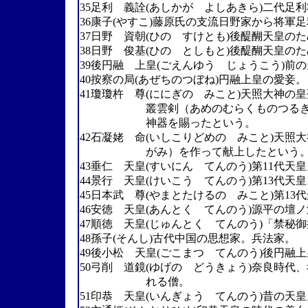
35足利 義詮(あしかが よしあきら)二代足
36康子(やすこ)藤原氏の支流日野家から将軍
37日野 資朝(ひの すけとも)後醍醐天皇の
38日野 俊基(ひの としもと)後醍醐天皇の
39後円融 上皇(ごえんゆう じょうこう)前の
40按察の局(あぜちのつぼね)円融上皇の愛妾。
41瓊瓊杵 尊(ににぎの みこと)天照大神
叢雲剣（あめのむらくものつるぎ）、
神器を賜ったという。
42石凝姥 命(いしこりどめの みこと)天
がみ）を作って献上したという
43垂仁 天皇(すいにん てんのう)第11代天
44景行 天皇(けいこう てんのう)第13代天
45日本武 尊(やまとたけるの みこと)第13
46安徳 天皇(あんとく てんのう)源平の壇
47順徳 天皇(じゅんとく てんのう)「禁秘
48孫子(そんし)古代中国の思想家。兵法家。
49後小松 天皇(ごこまつ てんのう)後円融上
50弓削 道鏡(ゆげの どうきょう)奈良時
れる僧。
51印恭 天皇(いんぎょう てんのう)昔の天皇