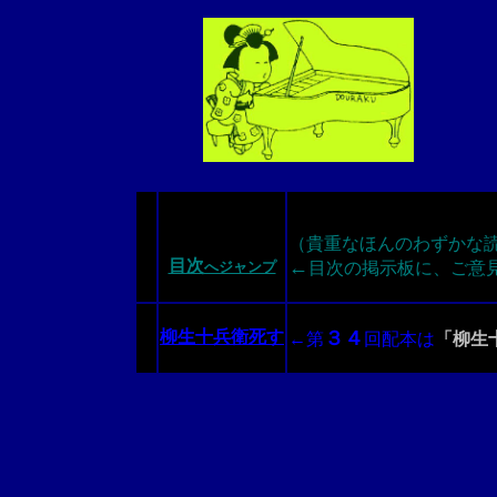
（貴重なほんのわずかな
目次
←
へジャンプ
目次の掲示板に、ご意
柳生十兵衛死す
３４
←
第
回配本は
「柳生