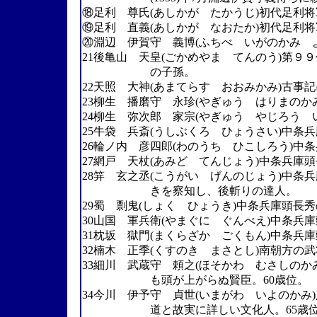
⑱足利 尊氏(あしかが たかうじ)初代足利将
⑲足利 直義(あしかが なおたか)初代足利
⑳淵辺 伊賀守 義博(ふちべ いがのかみ 
21後亀山 天皇(ごかめやま てんのう)第
の子孫。
22天照 大神(あまてらす おおみかみ)古事
23柳生 播磨守 永珍(やぎゅう はりまのか
24柳生 弥次郎 家宗(やぎゅう やじろう 
25牛袋 兵斎(うしぶくろ ひょうさい)中条
26輪ノ内 彦四郎(わのうち ひこしろう)中
27網戸 天杖(あみど てんじょう)中条兵庫
28笄 玄之丞(こうがい げんのじょう)中
きを察知し、後斬りの達人。
29蜀 剽鬼(しょく ひょうき)中条兵庫頭長
30山国 軍兵衛(やまぐに ぐんべえ)中条兵
31枕坂 獄門(まくらざか ごくもん)中条兵
32楠木 正季(くすのき まさとし)南朝方の武
33細川 武蔵守 頼之(ほそかわ むさしの
も頭が上がらぬ賢臣。60歳位。
34今川 伊予守 貞世(いまがわ いよのか
道と故実に詳しい文化人。65歳位