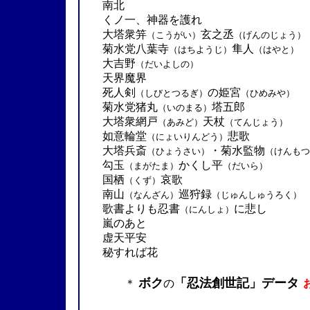
南北
くノ一、神器を護れ
大塔衆笄
玄之丞
（こうがい）
（げんのじょう）
菊水党八葉寺
隼人
（はちようじ）
（はやと）
大吉野
（だいよしの）
天界魔界
死人剣
の姫宮
（しびとつるぎ）
（ひめみや）
菊水党猪丸
塔五郎
（いのまる）
大塔衆網戸
天杖
（あみど）
（てんじょう）
如意輪堂
悲歌
（にょいりんどう）
大塔兵斎
・菊水監物
（ひょうさい）
（けんもつ
勾玉
かくし平
（まがたま）
（だいら）
国栖
哀歌
（くず）
南山
巡狩録
（なんざん）
（じゅんしゅうろく）
歌書よりも忍書
に悲し
（にんしょ）
嵐のあと
虚天平安
秘すれば花
ボク
「忍法創世記」データ
＊
の
2004.09.18.