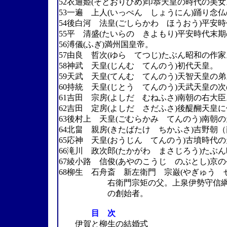
52衣通姫(そとおりひめ)印恭天皇の時代の美
53一遍 上人(いっぺん しょうにん)踊り念
54後白河 法皇(ごしらかわ ほうおう)平安
55平 清盛(たいらの きよもり)平安時代末
56溥儀(ふぎ)満州国皇帝。
57由良 哲次(ゆら てつじ)たぶん昭和の作
58神武 天皇(じんむ てんのう)初代天皇。
59天武 天皇(てんむ てんのう)天智天皇の弟
60持統 天皇(じとう てんのう)天武天皇の
61吉田 宗房(よしだ むねふさ)南朝の右大臣
62吉田 定房(よしだ さだふさ)後醍醐天皇
63後村上 天皇(ごむらかみ てんのう)南朝
64北畠 親房(きたばたけ ちかふさ)吉野
65応神 天皇(おうじん てんのう)古墳時代
66滝川 政次郎(たかがわ まさじろう)た
67綾小路 信俊(あやのこうじ のぶとし)京
68柳生 石舟斎 新左衛門 宗巌(やぎゅう
右衛門宗矩の父。上泉伊勢守信綱の高
の創始者。
目 次
伊賀と柳生の結婚式