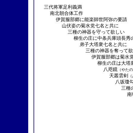
三代将軍足利義満
南北朝合体工作
伊賀服部郷に能楽師世阿弥の要請
山伏姿の菊水党七名と共に
三種の神器を守って欲しい
柳生の庄に中条兵庫頭長秀の
弟子大塔衆
七名と共に
三種の神器を奪って欲
伊賀服部郷は
菊水
柳生の庄は大塔
八咫鏡
（やたの
天叢雲剣
（
八坂瓊勾
三種の神器争
南朝方二派の
服部三姉妹ｖｓ
妖しき美
牢の姫宮15
必殺「牢
昨日まで恋