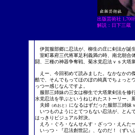
出版芸術社 1,7
解説：日下三蔵
伊賀服部郷に忍法が、柳生の庄に剣法が誕生
室町幕府三代将軍足利義満の時、南北朝合体
闘、三種の神器争奪戦、
菊水党忍法ｖｓ
大塔
えー、今回初めて読みました。なかなかの傑
酷で、そんでもってほのぼの純真でちょっと
っつー感じなんですよ。
服部三姉妹の三女は柳生で大塔衆剣法を修行
水党忍法を学ぶというねじれたストーリー、
夫婦
になるはずだった
服部三姉妹
（めおと）
いつものようにとてつもない忍法が、とんで
はっきりビジュアル対決。
えろ・ぐろ・なんせんす・ざっつ・えんたー
いっつ・『忍法創世記
』
、なのだ！（ずい