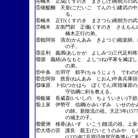
④楠木 正成(くすのき まさしげ)南朝方の武
⑤後醍醐 天皇(ごだいご てんのう)建武の
る。
⑥楠木 正行(くすのき まさつら)南朝方の
⑦楠木 左衛門尉 正儀(くすのき さえもん
楠木正行の弟。
⑧観阿弥 清次(かんあみ きよつぐ)能楽師
の子。
⑨足利 義満(あしかが よしみつ)三代足利将
⑩源 義経(みなもと よしつね)平家を滅ぼ
の弟。
⑪中条 出羽守 頼平(ちゅうじょう でわの
⑫念阿弥 慈音(ねんあみ じおん)中条兵庫
⑬塚原 卜伝(つかはら ぼくでん)常陸塚原
守信綱に剣を教える。
⑭飯篠 長威斎(いいしの ちょういさい)下
⑮上泉 伊勢守 信綱(かみいずみ いせのか
の師。新陰流の祖。天正5年(1577)
の城主の子。
⑯愛洲 移香(あいす いこう)陰流の祖。上
⑰大塔の宮 護良 親王(だいとうのみや も
(1335)年7月淵辺伊賀守義博らに殺