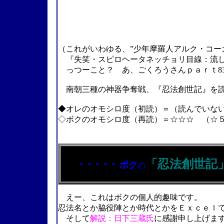
『忍法
＊
（これがいわゆる、”少年摩羅人アルク・コー
『失笑・スピロヘータネッチョリ目線：流し
っつーこと？ あ、ごくろうさんｐａｒｔ8
南朝三種の神器争奪戦、『忍法創世記
』
を
◆オレのオモシロ度（初読）＝（読んでいな
◇ボクのオモシロ度（再読）＝☆☆☆ （☆
2004.09.18.
「忍法創世記
ボク
＊＊＊＊＊
の
えー、これはボクの個人的趣味です。
忍法名とか脇役陣とか時代とかをＥｘｃｅｌ
そして
解説：日下三蔵氏
に感謝申し上げま