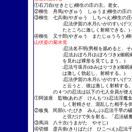
①石刀自(せきとじ)柳生の庄の主。老女。
②柳生 舟馬(やぎゅう しゅうま)柳生の庄
③柳生 七兵衛(やぎゅう しちべえ)柳生の
:忍法伊賀の水月(いがのすいげつ)(「
たところに激しく射精できる。)
④柳生 又十郎(やぎゅう またじゅうろう)
山伏姿の菊水党
:忍法名不明(男根を舐めると、その男
:忍法おぼろ月(おぼろづき)(催眠術を
を見れば裸形を見てしまう。)
:忍法弓張月(ゆみはりづき)(催眠術を
は激しく勃起し、射精する。)
:忍法伊賀の水月(いがのすいげつ)(催
と云うと、彼は激しく射精する。
の４つの忍法は以下の七人全員が使え
①阿波座 監物(あわざ けんもつ):忍法淫魔
しく射精させ、混乱した相手を倒す
②板曳 民部(いたびき みんぶ):忍法千早の
と弦だけで矢を射る。「忍法破魔弓
③馬潟 八十次(うまがた やそじ)
④切畑 彦兵衛(きりばたけ ひこべえ):忍法