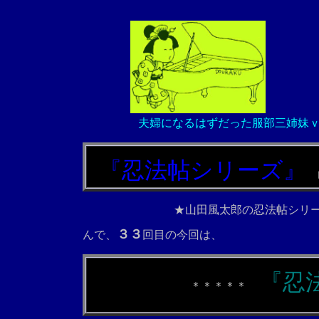
夫婦になるはずだった服部三姉妹
『
忍法帖シリーズ
』
★山田風太郎の忍法帖シリ
３３
んで、
回目の今回は、
『
忍
＊＊＊＊＊