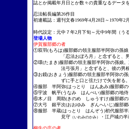
誌とか掲載年月日とか数々の貴重なるデータ
忍法帖長編第26作目
初連載誌：週刊文春1969年4月28日～1970年2
（山田風太郎
時代設定：元中７年2月下旬～元中9年閏（うるう）
登場人物
伊賀服部郷の者
①双羽(もろは)服部郷の領主服部半阿弥の孫娘
「忍法おぼろ月」と念ずると、男は彼
②環(たまき)服部郷の領主服部半阿弥の孫娘。
法弓張月」と念ずると、彼の男根は激
③お鏡(おきょう)服部郷の領主服部半阿弥の孫
ずに手と口と弦だけで矢を射る。「忍
④服部 半阿弥(はっとり はんあみ)服部郷
⑤宇波 帆平(うなみ はんぺい)服部郷の地侍
⑥木ノ目 周助(きのめ しゅうすけ)服部郷
⑦大弓 銀平次(おおゆみ ぎんへいじ)服部
⑧服部 半蔵(はっとり はんぞう)初代服部半蔵
見守
・江戸城の半
（いわみのかみ）
柳生の庄の者