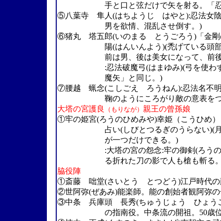
手と口と弦だけで矢を射る。「忍法破
⑤八葉寺 隼人(はちようじ はやと):忍法女
男を欲情、混乱させ倒す。)
⑥猪丸 塔五郎(いのまる とうごろう)「金
陽(はんいんよう)(禿げている頭部の
前は男、後は美女になって、前後の
:忍法破魔弓(はまゆみ)(弓を使わずに
魔矢」と同じ。)
⑦腰越 蝋念(こしごえ ろうねん):忍法名不
鞠のようにころがり敵の意表をつい
大塔の宮護良
親王の曾孫娘
（もりなが）
①牢の姫宮(ろうのひめみや)幸姫（こうひめ）
占い(しびとつるぎのうらない)(月に
が一つだけできる。)
:大塔の宮の怨念:牢の御剣(ろうのみつ
る折れた刀の影で人も槍も斬る。
脇役陣
①斎藤 咄堂(さいとう とつどう)江戸時代
②世阿弥(ぜあみ)能楽師。能の創始者観阿弥の
③中条 兵庫頭 長秀(ちゅうじょう ひょう
の指南役。中条流の開祖。50歳位