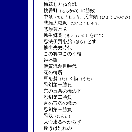
梅花しとね合戦
桃香野
の勝敗
（ももかの）
中条
兵庫頭
（ちゅうじょう）
（ひょうごのかみ
悲願大塔衆
（だいとうしゅう）
悲願菊水党
柳生郷関
を出づ
（きょうかん）
忍法伊賀を胎
とす
（はら）
柳生先史時代
この将軍この宰相
神器論
伊賀流創世時代
花の御所
豆を焚
く詩
（た）
（うた）
忍剣第一勝負
京の五条の橋の下
忍剣第二勝負
京の五条の橋の上
忍剣第三勝負
忍奴
（にんど）
大命逃るべからず
逢うは別れの