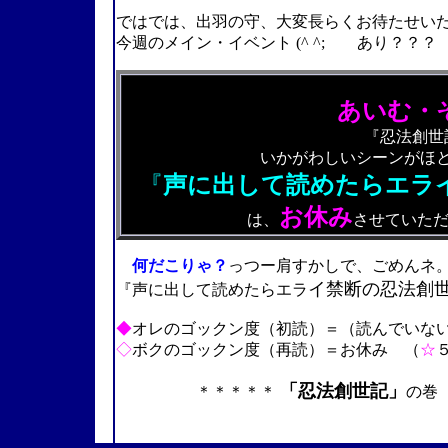
ではでは、出羽の守、大変長らくお待たせい
今週のメイン・イベント
(^ ^;
あり？？？ 何
あいむ・
『忍法創世
いかがわしいシーンがほ
『
声に出して読めたらエラ
お休み
は、
させていた
何だこりゃ？
っつー肩すかしで、ごめんネ
イ禁断の忍法創
『声に出して読めたらエラ
◆
オレのゴックン度（初読）＝（読んでいな
◇
ボクのゴックン度（再読）＝お休み （
☆
「忍法創世記」
＊＊＊＊＊
の
2004.09.18.（