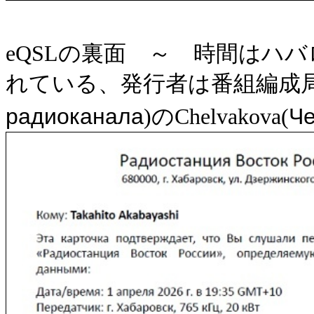
eQSLの裏面 ～ 時間はハバロ
れている、発行者は番組編成局
радиоканала
Че
)のChelvakova(