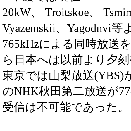
20kW、 Troitskoe、 Tsmi
Vyazemskii、Yagod
765kHzによる同時放
ら日本へは以前より夕刻
東京では山梨放送(YBS)が
のNHK秋田第二放送が7
受信は不可能であった。