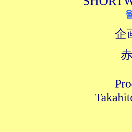
SHORTW
企
SHORTW
Pro
Takahit