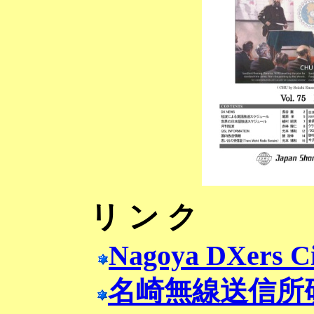
リ ン ク
Nagoya DXers Ci
名崎無線送信所