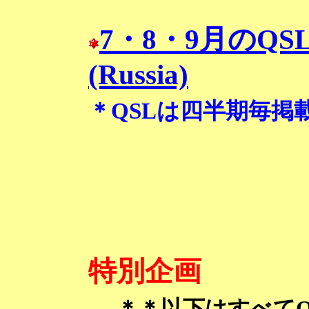
7・8
・9
月のQSL R
(Russia)
＊QSLは四半期毎掲
特別企画
＊＊以下はすべてOn