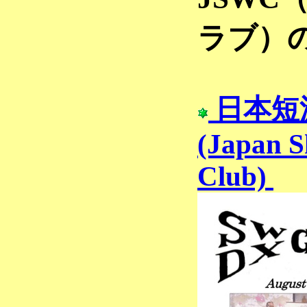
ラブ）
日本短
(Japan 
Club)