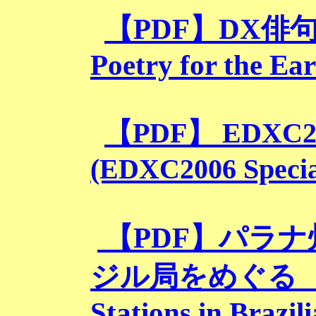
【PDF】DX俳句 (
Poetry for the Ear
【PDF】 EDX
(EDXC2006 Specia
【PDF】パラ
ジル局をめぐる (Vis
Stations in Brazil