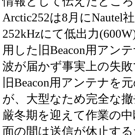
情報として伝えたところ
Arctic252
は
8
月に
Nautel
社
252kHz
にて低出力
(600W
用した旧
Beacon
用アンテ
波が届かず事実上の失敗
旧Beacon用アンテナ
が、大型なため完全な撤
厳冬期を迎えて作業の中
面の間は送信が休止するた