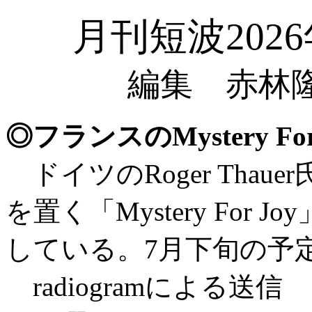
月刊短波202
編集 赤林隆
◎フランスのMystery 
ドイツのRoger Tha
を置く「Mystery For 
している。7月下旬の予
radiogramによる送信