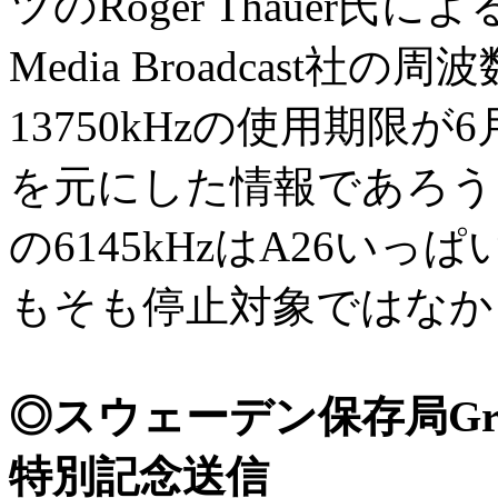
ツのRoger Thauer氏
Media Broadcast社の
13750kHzの使用期限
を元にした情報であろう
の6145kHzはA26い
もそも停止対象ではなか
◎スウェーデン保存局Grime
特別記念送信