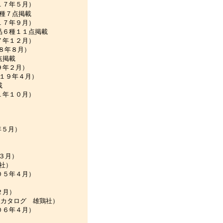
月）
種７点掲載
月）
品６種１１点掲載
月）
８年８月）
点掲載
）
０１９年４月）
載
月）
年５月）
３月）
社）
月）
２月）
販カタログ 雄鶏社）
月）