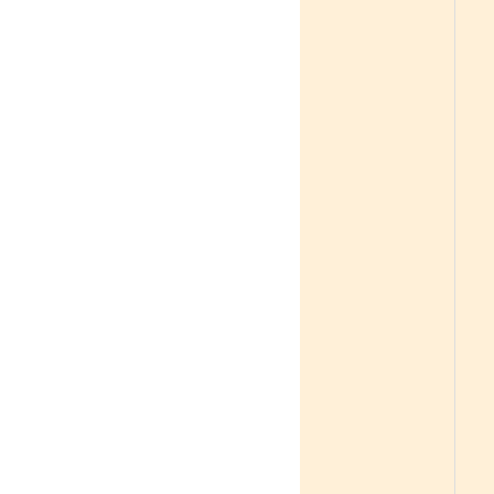
「
「
「
「
「
「