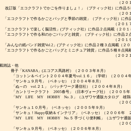
（２０１７年５
改訂版「エコクラフトでかごを作りましょ！」（ブティック社）に作品５
（２０１７年９
「
エコクラフトで作るかごとバッグと季節の雑貨」（ブティック社）に作
（２０１７年１２
エコクラフトで楽しく脳活性」(ブティック社）に作品２点掲載（２０１
エコクラフトで作る和のかごバッグと雑貨」（ブティック社）に作品２
（２０１９年２月
みんなの紙バンド雑貨Vol.2」(ブティック社）に作品２種３点掲載（２
エコクラフトで作るかごとバッグとミニチュア雑貨」に作品５種８点掲
（２０２１年１０
掲載雑誌・他
子「KANABA」(エコアス馬路村）（２００３年８月）
コットン＆ペイント２００４年夏号vol.１６」（学研）（２００４
「サンキュ９月号」（ベネッセ）（２００４年８月）
ぬ～の vol.２１」（パッチワーク通信社）（２００４年８月）
カントリークラフト 2005春号」（日本ヴォーグ社）（２００５年
MY LIFE MY HOBBY No.３」（ユザワヤ通販カタログ 雄鶏
（２００５年４
「サンキュ１０月号」（ベネッセ）（２００５年９月）
サンキュ！Happy収納＆インテリア」（ベネッセ）（２００６年 
MY LIFE MY HOBBY No.５ 手づくり便利帳」（ユザワヤ通
（２００６年４
「サンキュ９月号」（ベネッセ）（２００６年８月）