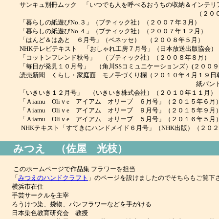
ンキュ別冊ムック 「いつでも人を呼べるおうちの収納＆インテリ
（２００６年８
暮らしの紙遊びNo.３」（ブティック社）（２００７年３月）
暮らしの紙遊びNo.４」（ブティック社）（２００７年１２月）
はんど＆はあと ６月号」（ベネッセ） （２００８年５月）
HKテレビテキスト 「おしゃれ工房７月号」（日本放送出版協会）
コットンフレンド秋号」 （ブティック社）（２００８年８月）
毎日が発見１０月号」 （角川SSコミュニケーションズ）(２００９
売新聞 くらし・家庭面 モノ手づくり欄（２０１０年４月１９
紙バンドでカゴ
いきいき１２月号」 （いきいき株式会社）（２０１０年１１月）
Ａiamu Oliｖe アイアム オリーブ ６月号」（２０１５年６月
Ａiamu Oliｖe アイアム オリーブ ９月号」（２０１５年９月
Ａiamu Oliｖe アイアム オリーブ ５月号」（２０１６年５月
HKテキスト「すてきにハンドメイド６月号」（NHK出版）（２０２
みつえ （佐屋 光枝）
このホームページで作品集 フラワーを担当
「
みつえのハンドクラフト
」のページを設けましたのでそちらもご覧下
横浜市在住
手芸サークルを主宰
うけつ染、袋物、パンフラワーなどを手がける
日本染色教育研究会 教授