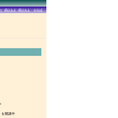
中
」を開講中