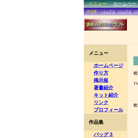
メニュー
ホームページ
作り方
横
掲示板
T
著書紹介
N
キット紹介
リンク
教
プロフィール
＊
作品集
＊
＊
バッグ３