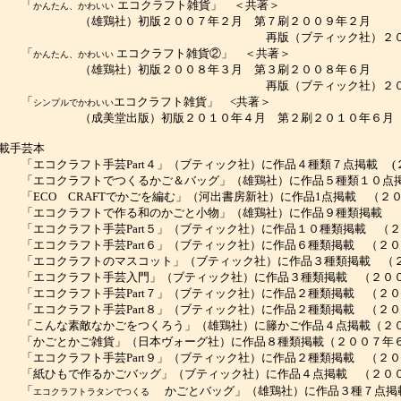
「
エコクラフト雑貨」 ＜共著＞
かんたん、かわいい
（雄鶏社）初版２００７年２月 第７刷２００９年２月
再版（ブティック社）２０１１
「
エコクラフト雑貨②」 ＜共著＞
かんたん、かわいい
（雄鶏社）初版２００８年３月 第３刷２００８年６月
再版（ブティック社）２０１１
「
エコクラフト雑貨」 <共著＞
シンプルでかわいい
（成美堂出版）初版２０１０年４月 第２刷２０１０年６月
載手芸本
エコクラフト手芸Part４」（ブティック社）に作品４種類７点掲載 (
エコクラフトでつくるかご＆バッグ」（雄鶏社）に作品５種類１０点掲
ECO CRAFTでかごを編む」（河出書房新社）に作品1点掲載 （２
エコクラフトで作る和のかごと小物」（雄鶏社）に作品９種類掲載 （
エコクラフト手芸Part５」（ブティック社）に作品１０種類掲載 （２
エコクラフト手芸Part６」（ブティック社）に作品６種類掲載 （２０
エコクラフトのマスコット」（ブティック社）に作品３種類掲載 （２
エコクラフト手芸入門」（ブティック社）に作品３種類掲載 （２００
エコクラフト手芸Part７」（ブティック社）に作品２種類掲載 （２０
エコクラフト手芸Part８」（ブティック社）に作品２種類掲載 （２０
こんな素敵なかごをつくろう」（雄鶏社）に籐かご作品４点掲載（２０
「
かごとかご雑貨」（日本ヴォーグ社）に作品８種類掲載（２００７年
エコクラフト手芸Part９」（ブティック社）に作品２種類掲載 （２０
紙ひもで作るかごバッグ」（ブティック社）に作品４点掲載 （２００
「
かごとバッグ」（雄鶏社）に作品３種７点掲
エコクラフトラタンでつくる