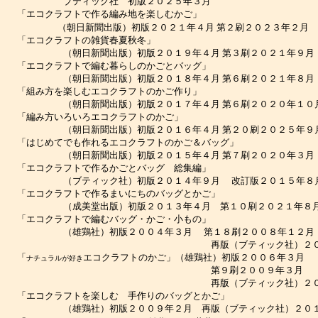
ブティック社 初版２０２５年３月
エコクラフトで作る編み地を楽しむかご」
（朝日新聞出版）初版２０２１年４月 第２刷２０２３年２月
「エコクラフトの雑貨春夏秋冬」
（朝日新聞出版）初版２０１９年４月 第３刷２０２１年９月
エコクラフトで編む暮らしのかごとバッグ」
（朝日新聞出版）初版２０１８年４月 第６刷２０２１年８月
組み方を楽しむエコクラフトのかご作り」
（朝日新聞出版）初版２０１７年４月 第６刷２０２０年１０
「編み方いろいろエコクラフトのかご」
（朝日新聞出版）初版２０１６年４月 第２０刷２０２５年９
はじめてでも作れるエコクラフトのかご＆バッグ」
（朝日新聞出版）初版２０１５年４月 第７刷２０２０年３月
エコクラフトで作るかごとバッグ 総集編」
（ブティック社）初版２０１４年９月 改訂版２０１５年８
エコクラフトで作るまいにちのバッグとかご」
（成美堂出版）初版２０１３年４月 第１０刷２０２１年８
「エコクラフトで編むバッグ・かご・小もの」
（雄鶏社）初版２００４年３月 第１８刷２００８年１２
再版（ブティック社）２０１０
「
エコクラフトのかご」（雄鶏社）初版２００６年３月
ナチュラルが好き
第９刷２００９年３月
再版（ブティック社）２０１０
「エコクラフトを楽しむ 手作りのバッグとかご」
（雄鶏社）初版２００９年２月 再版（ブティック社）２０１