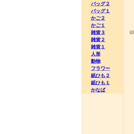
バッグ２
バッグ１
東
かご２
かご１
雑貨３
公
雑貨２
雑貨１
人形
動物
フラワー
紙ひも２
紙ひも１
かなば
２
２
２
２