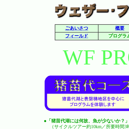
ごあいさつ
概要
フィールド
プログラ
WF P
●
「猪苗代湖には何故、魚が少ないか？
（サイクルツアー約10km／所要時間3