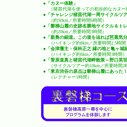
●
「カヌー体験」
（猪苗代湖を使っての初歩的なカヌー
●
「チャレンジ猪苗代湖一周サイクルツ
（約50km／所要時間6時間）
●
「磐梯山麓の史跡名勝地サイクル＆ト
（約20km／所要時間3時間）
●
「新奥の細道。この道を辿れば芭蕉気
（ハイキング約8km／所要時間2.5時間
●
「会津藩主・保科正之 縁の地と亀ヶ城
（ハイキング約6km／所要時間3時間）
●
「菅原道真と猪苗代湖畔散策～野口英
（サイクルツアー約10km／所要時間2
●
「東京渋谷の原点は磐梯山麓にあった
（レクチャー1時間）