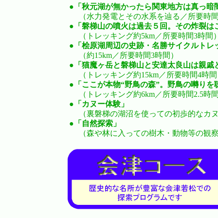
●
「秋元湖が無かったら関東地方は真っ暗
（水力発電とその水系を辿る／所要時間
●
「磐梯山の噴火は過去５回。その炸裂は
（トレッキング約5km／所要時間3時間
●
「桧原湖周辺の史跡・名勝サイクルトレ
（約15km／所要時間3時間）
●
「猫魔ヶ岳と磐梯山と安達太良山は親戚
（トレッキング約15km／所要時間4時間
●
「ここが本物“野鳥の森”。野鳥の囀りを
（トレッキング約6km／所要時間2.5時
●
「カヌー体験」
（裏磐梯の湖沼を使っての初歩的なカヌ
●
「自然探索」
（森や林に入っての樹木・動物等の観