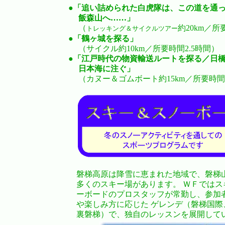
●
「追い詰められた白虎隊は、この道を通
飯森山へ……」
（
約20km／所
トレッキング＆サイクルツアー
●
「鶴ヶ城を探る」
（サイクル約10km／所要時間2.5時間）
●
「江戸時代の物資輸送ルートを探る／日
日本海に注ぐ」
（カヌー＆ゴムボート約15km／所要時間
磐梯高原は降雪に恵まれた地域で、磐梯
多くのスキー場があります。 ＷＦではス
ーボードのプロスタッフが常勤し、参加
や楽しみ方に応じた ゲレンデ（磐梯国際
裏磐梯）で、独自のレッスンを展開して