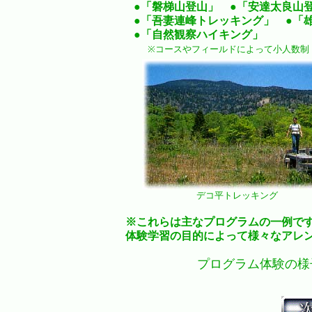
●
「磐梯山登山」
●
「安達太良山
●
「吾妻連峰トレッキング」
●
「
●
「自然観察ハイキング」
※コースやフィールドによって小人数制
デコ平トレッキング
※これらは主なプログラムの一例で
体験学習の目的によって様々なアレ
プログラム体験の様