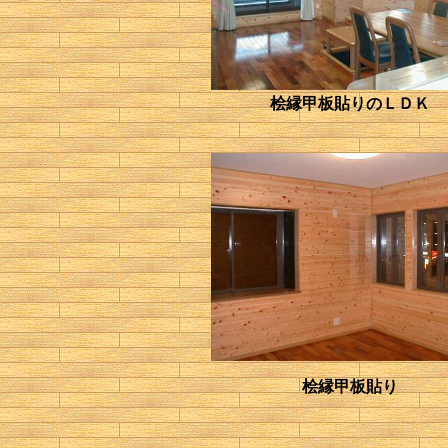
桧縁甲板貼りのＬＤＫ
桧縁甲板貼り