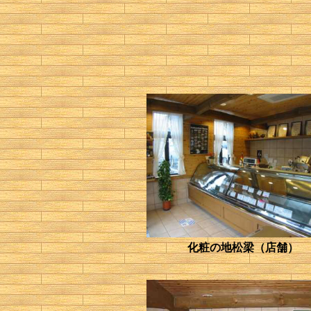
化粧の地松梁（店舗）