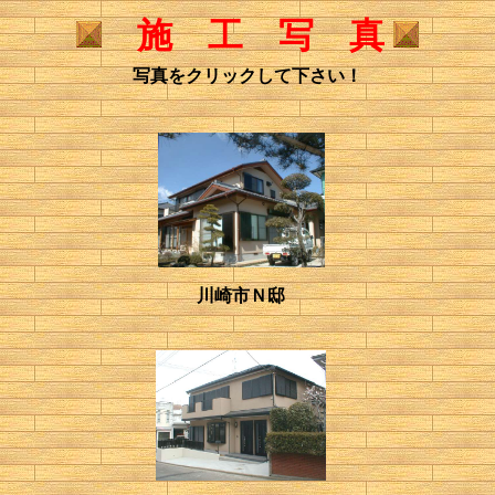
施 工 写 真
写真をクリックして下さい！
川崎市Ｎ邸