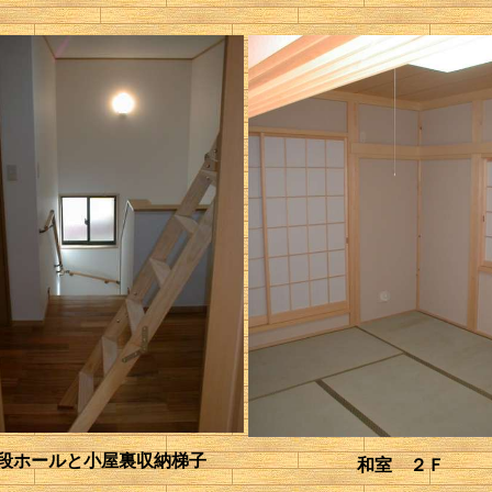
段ホールと小屋裏収納梯子
和室 ２Ｆ