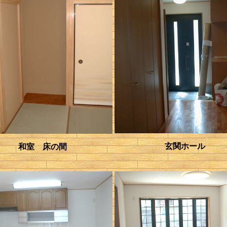
玄関ホール
和室 床の間