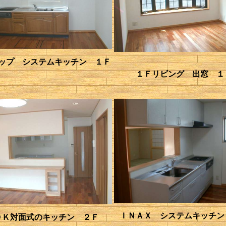
ップ システムキッチン １Ｆ
１Ｆリビング 出窓 １
ＩＮＡＸ システムキッチン
ＤＫ対面式のキッチン ２Ｆ