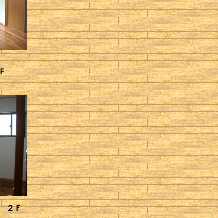
Ｆ
 ２Ｆ