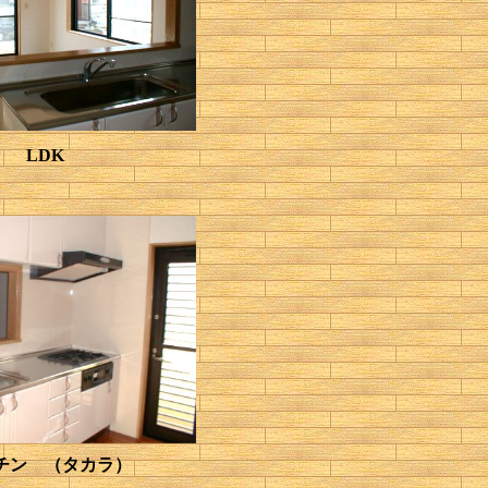
LDK
チン （タカラ）