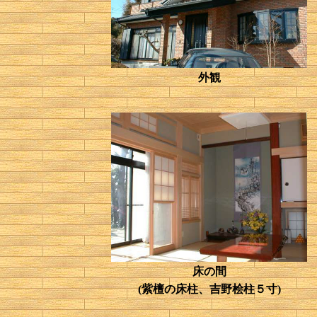
外観
床の間
(紫檀の床柱、吉野桧柱５寸)