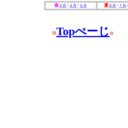
春
夏
３月
/
４月
/
５月
６月
/
７月
Topぺーじ