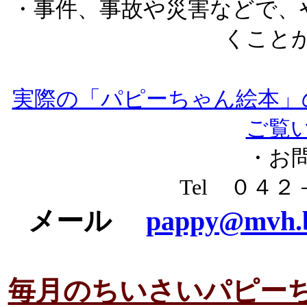
・事件、事故や災害などで、
くこと
実際の「パピーちゃん絵本」
ご覧
・お
Tel ０４
メール
pappy@mvh.bi
毎月のちいさいパピーち