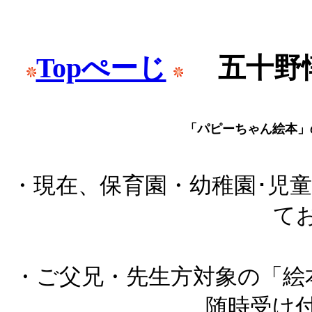
Topぺーじ
五十野
「パピーちゃん絵本」
・現在、保育園・幼稚園･児
て
・ご父兄・先生方対象の「絵
随時受け