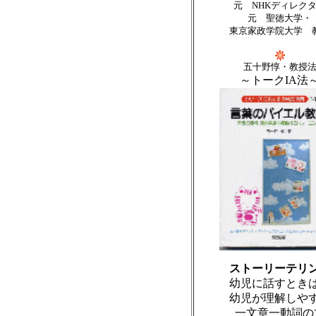
元 NHKディレク
元 聖徳大学・
東京家政学院大学 
五十野惇・教授
～トークIA法
ストーリーテリ
幼児に話すとき
幼児が理解しや
一文章一動詞の