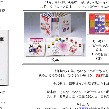
ター
11月、ちいさい秋絵本「ちいさいパピーちゃ
12月、クリスマス絵本「ちいさいパピーちゃん
教授
法
～
ちいさい
パピーちゃん
絵本
１２のお話
CD
絵本
創刊から38年。ちいさいパピーちゃん
あるがままの今日、なにげない毎日を、
笑顔
で過
全12冊は、四季折々のお話で進められ
絵本は、そんな、ちいさいパピーちゃんの
ング
楽しさ・面白さと言う笑顔に変える・言葉
は、
すい
それから、
文
ほのぼのタッチの微笑ましい
平面画
で読者と同じ