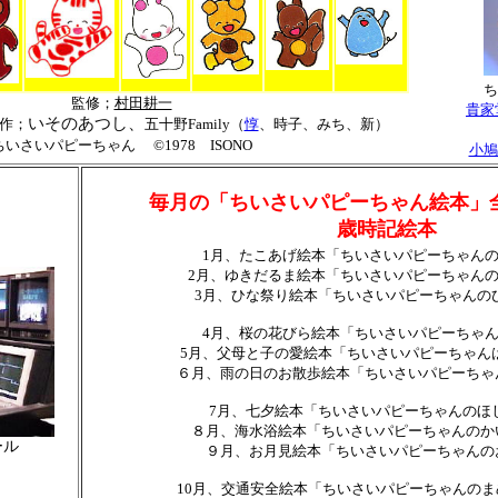
ち
監修；
村田耕一
貴家
いそのあつし、
作；
五十野Family（
惇
、時子、みち、新）
ちいさいパピーちゃん
©1978 ISONO
小鳩
毎月の「ちいさいパピーちゃん絵本」全
歳時記絵本
1月、たこあげ絵本「ちいさいパピーちゃん
2月、ゆきだるま絵本「ちいさいパピーちゃん
3月、ひな祭り絵本「ちいさいパピーちゃんの
4月、桜の花びら絵本「ちいさいパピーちゃ
5月、父母と子の愛絵本「ちいさいパピーちゃん
６月、雨の日のお散歩絵本「ちいさいパピーちゃ
7月、七夕絵本「ちいさいパピーちゃんのほ
８月、海水浴絵本「ちいさいパピーちゃんのか
ール
９月、お月見絵本「ちいさいパピーちゃんの
10月、交通安全絵本「ちいさいパピーちゃんの