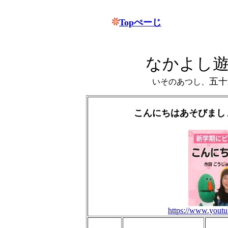
Topぺーじ
なかよし
五十
いそのあつし、
こんにちはあそびま
https://www.you