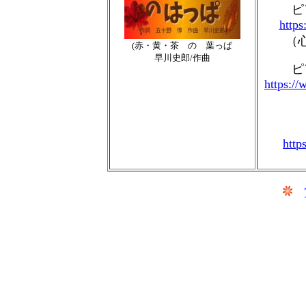
ピ
http
（
赤・黄・茶 の 葉っぱ
(
早川史郎/作曲
ピ
https:
htt