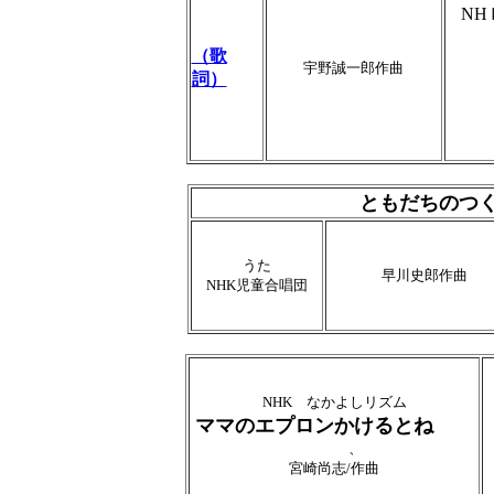
N
（歌
宇野誠一郎作曲
詞）
ともだちのつ
うた
早川史郎作曲
NHK児童合唱団
NHK なかよしリズム
ママのエプロンかけるとね
、
宮崎尚志/作曲