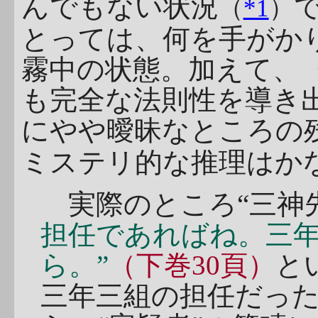
んでもない状況
（
*1
）
とっては、何を手がか
霧中の状態。加えて、
も完全な法則性を導き
にやや曖昧なところの
ミステリ的な推理はか
実際のところ“三神
担任であればね。三
ら。”
（下巻30頁）
と
三年三組の担任だっ