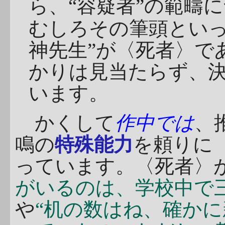
ら、“容疑者”の範疇
むしろその筆頭といっ
神先生”が〈死者〉で
かりは見当たらず、
います。
かくして
作中では
、
鳴の
特殊能力
を頼りに
っています。〈死者〉
がいるのは、学校中で
や
“机の数はね、確か