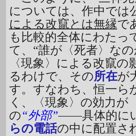
については、作中では
による改竄とは無縁
で
も比較的全体にわたっ
て、“誰が〈死者〉なの
〈現象〉による改竄の
るわけで、その
所在
が
す。すなわち、恒一らが
く、〈現象〉の効力が
の
“外部”
――具体的に
らの電話
の中に配置さ