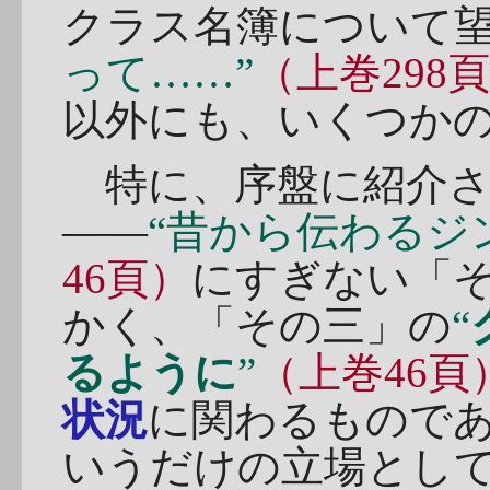
クラス名簿について
って……”
（上巻298
以外にも、いくつか
特に、序盤に紹介さ
――
“昔から伝わるジ
46頁）
にすぎない「
かく、「その三」の
“
るように
”
（上巻46頁
状況
に関わるもので
いうだけの立場とし