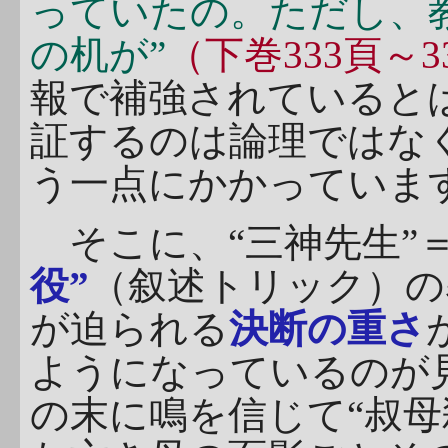
っていたの。ただし、
の机が”
（下巻333頁～3
報で補強されているとは
証するのは論理ではな
う一点にかかっていま
そこに、“三神先生”＝
役”
（叙述トリック）の
が迫られる
決断の重さ
ようになっているのが
の末に鳴を信じて“叔母