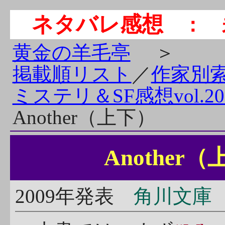
ネタバレ感想
： 
黄金の羊毛亭
＞
掲載順リスト
／
作家別
ミステリ＆SF感想vol.20
Another（上下）
Anothe
2009年発表
角川文庫 