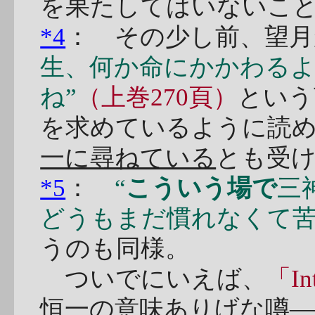
を果たしてはいないこ
*4
： その少し前、望月
生、何か命にかかわる
ね”
（上巻270頁）
という
を求めているように読め
一に尋ねている
とも受
*5
：
“
こういう場で
三
どうもまだ慣れなくて苦
うのも同様。
ついでにいえば、
「Int
恒一の意味ありげな噂―