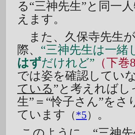
る“三神先生”と同一
えます。
また、久保寺先生が自
際、
“三神先生は一緒
はず
だけれど”
（下巻
では姿を確認してい
ている
”と考えればし
生”＝“怜子さん”を
ています
。
（
*5
）
このように、“三神先生