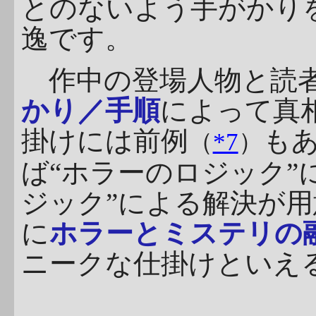
とのないよう手がかり
逸です。
作中の登場人物と読者
かり／手順
によって真
掛けには前例
も
（
*7
）
ば“ホラーのロジック”
ジック”による解決が
に
ホラーとミステリの
ニークな仕掛けといえ