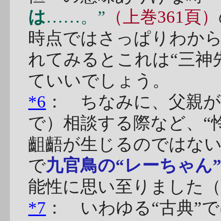
は
……。”
（上巻361頁）
時点ではさっぱりわか
れてみるとこれは“三神
ていいでしょう。
*6
： ちなみに、父親が
で）相談する際など、“
齟齬が生じるのではな
で
九官鳥の“レーちゃん
能性に思い至りました（
*7
： いわゆる“古典”