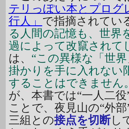
テリっぽい本とプログレっぽい
行人」
で指摘されてい
る人間の記憶も、世界
過によって改竄されて
は、
“この異様な「世
掛かりを手に入れない
することはできません。
が、本書では“一人二役
ことで、夜見山の“外部
三組との
接点を切断
し