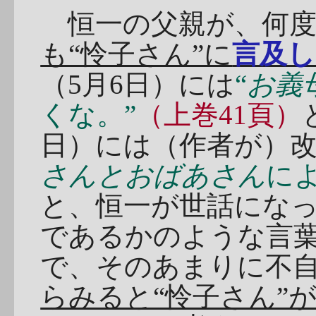
恒一の父親が、何度
も“怜子さん”に
言及
（5月6日）には
“
お義
くな。”
（上巻41頁）
日）には（作者が）
さんとおばあさん
に
と、恒一が世話にな
であるかのような言
で、そのあまりに不自
らみると“怜子さん”