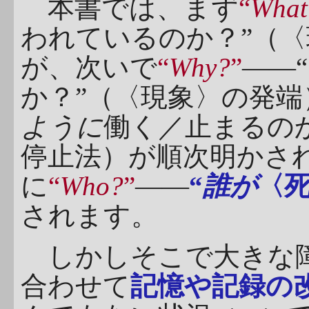
本書では、まず
“
What
われているのか？”（
が、次いで
“
Why?
”
――“
か？”（〈現象〉の発端
ように
働く／止まるの
停止法）が順次明かさ
に
“
Who?
”
――
“
誰が
〈死
されます。
しかしそこで大きな障
合わせて
記憶や記録の