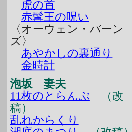
虎の首
赤髯王の呪い
〈オーウェン・バーン
ズ〉
あやかしの裏通り
金時計
泡坂 妻夫
11枚のとらんぷ
（改
稿）
乱れからくり