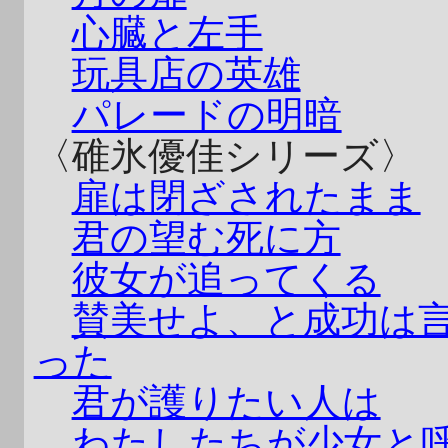
心臓と左手
玩具店の英雄
パレードの明暗
〈碓氷優佳シリーズ〉
扉は閉ざされたまま
君の望む死に方
彼女が追ってくる
賛美せよ、と成功は
った
君が護りたい人は
わたしたちが少女と