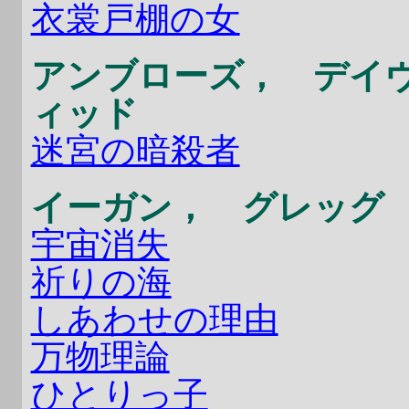
衣裳戸棚の女
アンブローズ， デイ
ィッド
迷宮の暗殺者
イーガン， グレッグ
宇宙消失
祈りの海
しあわせの理由
万物理論
ひとりっ子