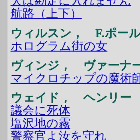
犬は勘定に入れません
航路（上下）
ウィルスン， F.ポー
ホログラム街の女
ヴィンジ， ヴァーナ
マイクロチップの魔術
ウェイド， ヘンリー
議会に死体
塩沢地の霧
警察官よ汝を守れ