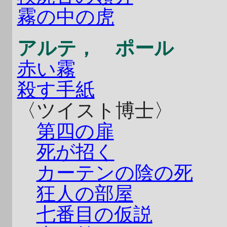
霧の中の虎
アルテ， ポール
赤い霧
殺す手紙
〈ツイスト博士〉
第四の扉
死が招く
カーテンの陰の死
狂人の部屋
七番目の仮説