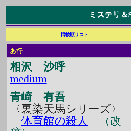
ミステリ＆
掲載順リスト
あ行
相沢 沙呼
medium
青崎 有吾
〈裏染天馬シリーズ〉
体育館の殺人
（改