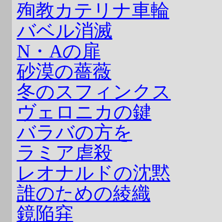
殉教カテリナ車輪
バベル消滅
N・Aの扉
砂漠の薔薇
冬のスフィンクス
ヴェロニカの鍵
バラバの方を
ラミア虐殺
レオナルドの沈黙
誰のための綾織
鏡陥穽