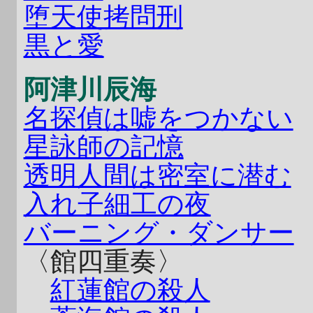
堕天使拷問刑
黒と愛
阿津川辰海
名探偵は嘘をつかない
星詠師の記憶
透明人間は密室に潜む
入れ子細工の夜
バーニング・ダンサー
〈館四重奏〉
紅蓮館の殺人