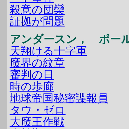
殺意の団欒
証拠が問題
アンダースン， ポー
天翔ける十字軍
魔界の紋章
審判の日
時の歩廊
地球帝国秘密諜報員
タウ・ゼロ
大魔王作戦