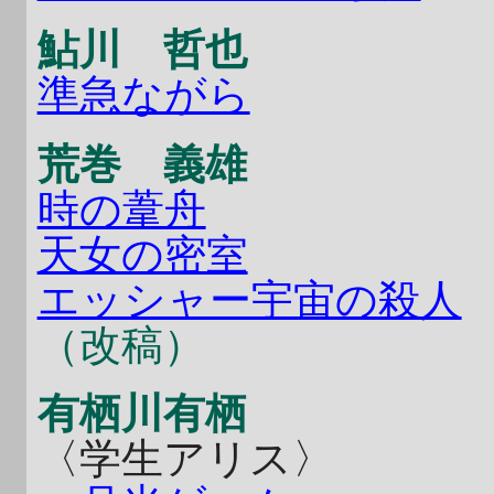
鮎川 哲也
準急ながら
荒巻 義雄
時の葦舟
天女の密室
エッシャー宇宙の殺人
（改稿）
有栖川有栖
〈学生アリス〉