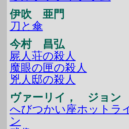
伊吹 亜門
刀と傘
今村 昌弘
屍人荘の殺人
魔眼の匣の殺人
兇人邸の殺人
ヴァーリイ， ジョン
へびつかい座ホットラ
ン