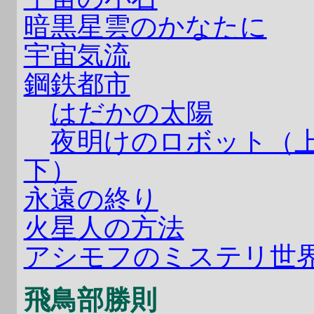
暗黒星雲のかなたに
宇宙気流
鋼鉄都市
はだかの太陽
夜明けのロボット（
下）
永遠の終り
火星人の方法
アシモフのミステリ世
飛鳥部勝則