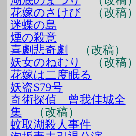
湖底のまつり
（改稿
花嫁のさけび
（改稿
迷蝶の島
煙の殺意
喜劇悲奇劇
（改稿）
妖女のねむり
（改稿
花嫁は二度眠る
妖盗S79号
奇術探偵 曾我佳城全
集
（改稿）
蚊取湖殺人事件