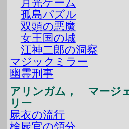
月光ゲーム
孤島パズル
双頭の悪魔
女王国の城
江神二郎の洞察
マジックミラー
幽霊刑事
アリンガム， マージ
リー
屍衣の流行
検屍官の領分