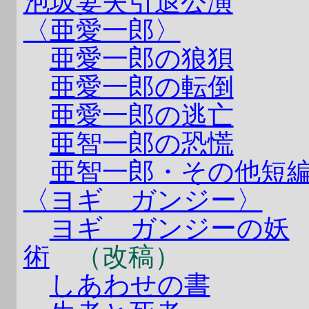
泡坂妻夫引退公演
〈亜愛一郎〉
亜愛一郎の狼狽
亜愛一郎の転倒
亜愛一郎の逃亡
亜智一郎の恐慌
亜智一郎・その他短
〈ヨギ ガンジー〉
ヨギ ガンジーの妖
術
（改稿）
しあわせの書