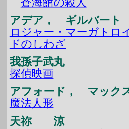
蒼海館の殺人
アデア， ギルバート
ロジャー・マーガトロ
ドのしわざ
我孫子武丸
探偵映画
アフォード， マック
魔法人形
天祢 涼