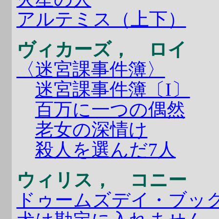
アルテミス（上下）
ヴィカーズ， ロイ
〈迷宮課事件簿〉
迷宮課事件簿〔I〕
百万に一つの偶然
老女の深情け
殺人を選んだ7人
ウィリス， コニー
ドゥームズデイ・ブッ