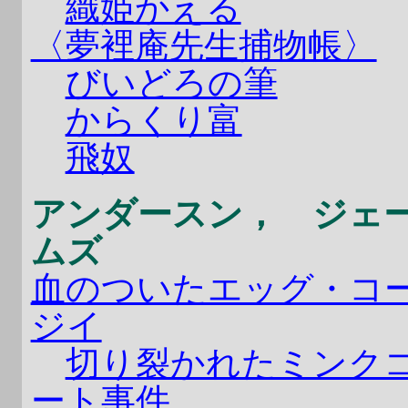
織姫かえる
〈夢裡庵先生捕物帳〉
びいどろの筆
からくり富
飛奴
アンダースン， ジェ
ムズ
血のついたエッグ・コ
ジイ
切り裂かれたミンク
ート事件