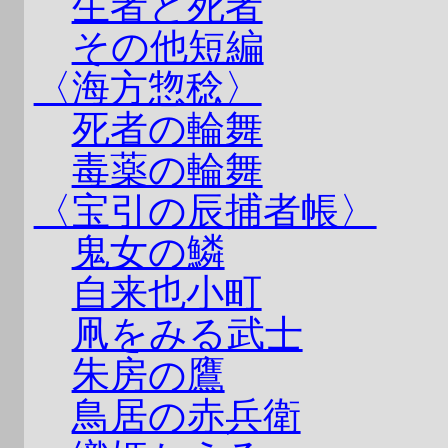
生者と死者
その他短編
〈海方惣稔〉
死者の輪舞
毒薬の輪舞
〈宝引の辰捕者帳〉
鬼女の鱗
自来也小町
凧をみる武士
朱房の鷹
鳥居の赤兵衛