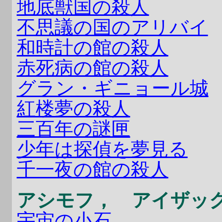
地底獣国の殺人
不思議の国のアリバイ
和時計の館の殺人
赤死病の館の殺人
グラン・ギニョール城
紅楼夢の殺人
三百年の謎匣
少年は探偵を夢見る
千一夜の館の殺人
アシモフ， アイザッ
宇宙の小石