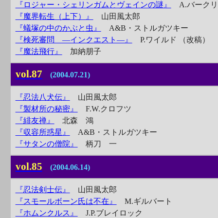
『ロジャー・シェリンガムとヴェインの謎』
A.バークリ
『魔界転生（上下）』
山田風太郎
『蟻塚の中のかぶと虫』
A&B・ストルガツキー
『検死審問 ―インクエスト―』
P.ワイルド （改稿）
『魔法飛行』
加納朋子
vol.87
(2004.07.21)
『忍法八犬伝』
山田風太郎
『製材所の秘密』
F.W.クロフツ
『緋友禅』
北森 鴻
『収容所惑星』
A&B・ストルガツキー
『サタンの僧院』
柄刀 一
vol.85
(2004.06.14)
『忍法剣士伝』
山田風太郎
『スモールボーン氏は不在』
M.ギルバート
『ホムンクルス』
J.P.ブレイロック