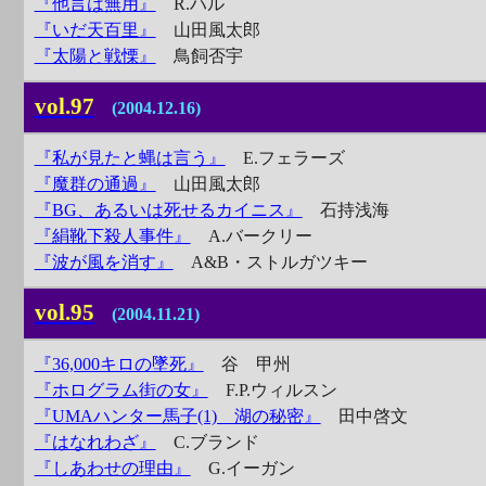
『他言は無用』
R.ハル
『いだ天百里』
山田風太郎
『太陽と戦慄』
鳥飼否宇
vol.97
(2004.12.16)
『私が見たと蝿は言う』
E.フェラーズ
『魔群の通過』
山田風太郎
『BG、あるいは死せるカイニス』
石持浅海
『絹靴下殺人事件』
A.バークリー
『波が風を消す』
A&B・ストルガツキー
vol.95
(2004.11.21)
『36,000キロの墜死』
谷 甲州
『ホログラム街の女』
F.P.ウィルスン
『UMAハンター馬子(1) 湖の秘密』
田中啓文
『はなれわざ』
C.ブランド
『しあわせの理由』
G.イーガン