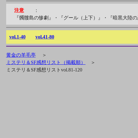
注意
：
『髑髏島の惨劇』・『グール（上下）』・『暗黒大陸の
vol.1-40
vol.41-80
黄金の羊毛亭
＞
ミステリ＆SF感想リスト（掲載順）
＞
ミステリ＆SF感想リストvol.81-120