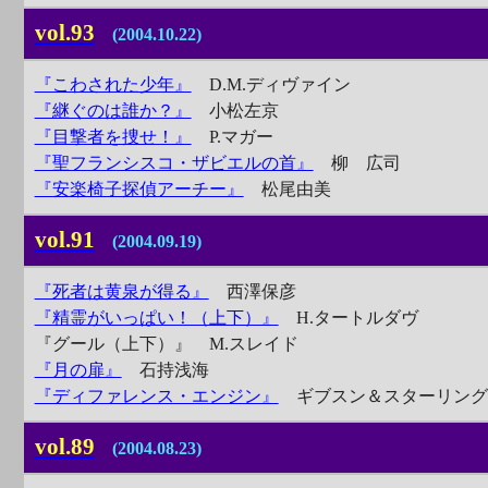
vol.93
(2004.10.22)
『こわされた少年』
D.M.ディヴァイン
『継ぐのは誰か？』
小松左京
『目撃者を捜せ！』
P.マガー
『聖フランシスコ・ザビエルの首』
柳 広司
『安楽椅子探偵アーチー』
松尾由美
vol.91
(2004.09.19)
『死者は黄泉が得る』
西澤保彦
『精霊がいっぱい！（上下）』
H.タートルダヴ
『グール（上下）』 M.スレイド
『月の扉』
石持浅海
『ディファレンス・エンジン』
ギブスン＆スターリング
vol.89
(2004.08.23)