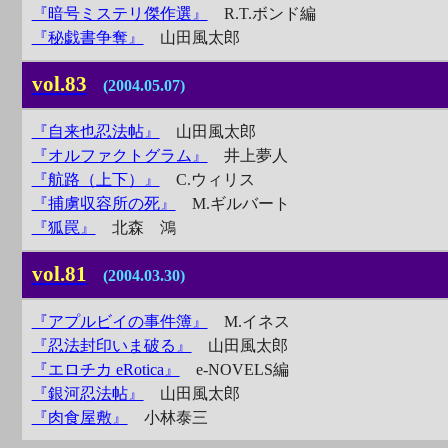
『暗号ミステリ傑作選』
R.T.ボンド編
『秘戯書争奪』
山田風太郎
vol.83
(2004.05.07)
『自来也忍法帖』
山田風太郎
『オルファクトグラム』
井上夢人
『航路（上下）』
C.ウィリス
『捕虜収容所の死』
M.ギルバート
『狐罠』
北森 鴻
vol.81
(2004.03.30)
『アプルビイの事件簿』
M.イネス
『忍法封印いま破る』
山田風太郎
『エロチカ eRotica』
e-NOVELS編
『銀河忍法帖』
山田風太郎
『肉食屋敷』
小林泰三