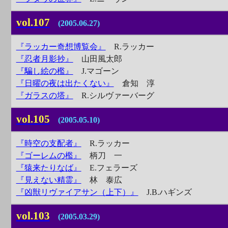
vol.107
(2005.06.27)
『ラッカー奇想博覧会』
R.ラッカー
『忍者月影抄』
山田風太郎
『騙し絵の檻』
J.マゴーン
『日曜の夜は出たくない』
倉知 淳
『ガラスの塔』
R.シルヴァーバーグ
vol.105
(2005.05.10)
『時空の支配者』
R.ラッカー
『ゴーレムの檻』
柄刀 一
『猿来たりなば』
E.フェラーズ
『見えない精霊』
林 泰広
『凶獣リヴァイアサン（上下）』
J.B.ハギンズ
vol.103
(2005.03.29)