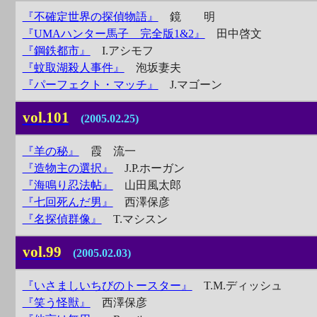
『不確定世界の探偵物語』
鏡 明
『UMAハンター馬子 完全版1&2』
田中啓文
『鋼鉄都市』
I.アシモフ
『蚊取湖殺人事件』
泡坂妻夫
『パーフェクト・マッチ』
J.マゴーン
vol.101
(2005.02.25)
『羊の秘』
霞 流一
『造物主の選択』
J.P.ホーガン
『海鳴り忍法帖』
山田風太郎
『七回死んだ男』
西澤保彦
『名探偵群像』
T.マシスン
vol.99
(2005.02.03)
『いさましいちびのトースター』
T.M.ディッシュ
『笑う怪獣』
西澤保彦