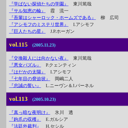
『学ばない探偵たちの学園』
東川篤哉
『サル知恵の輪』
霞 流一
『吾輩はシャーロック・ホームズである』
柳 広司
『アシモフのミステリ世界』
I.アシモフ
『巨人たちの星』
J.P.ホーガン
vol.115
(2005.11.23)
『交換殺人には向かない夜』
東川篤哉
『悪女パズル』
P.クェンティン
『はだかの太陽』
I.アシモフ
『七年目の脅迫状』
岡嶋二人
『忠誠の誓い』
L.ニーヴン＆J.パーネル
vol.113
(2005.10.23)
『真っ暗な夜明け』
氷川 透
『鉤爪の収穫』
E.ガルシア
『法廷外裁判』
H.セシル