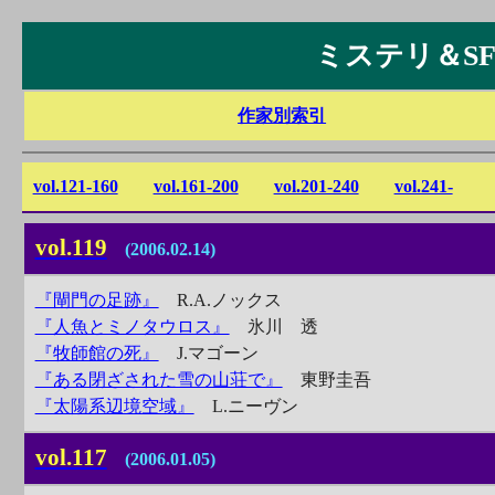
ミステリ＆SF感
作家別索引
vol.121-160
vol.161-200
vol.201-240
vol.241-
vol.119
(2006.02.14)
『閘門の足跡』
R.A.ノックス
『人魚とミノタウロス』
氷川 透
『牧師館の死』
J.マゴーン
『ある閉ざされた雪の山荘で』
東野圭吾
『太陽系辺境空域』
L.ニーヴン
vol.117
(2006.01.05)