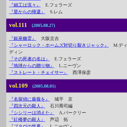
『細工は流々』
E.フェラーズ
『星からの帰還』
S.レム
vol.111
(2005.08.27)
『銀座幽霊』
大阪圭吉
『シャーロック・ホームズ対切り裂きジャック』
M.デ
ディン
『その死者の名は』
E.フェラーズ
『地球からの贈り物』
L.ニーヴン
『ストレート・チェイサー』
西澤保彦
vol.109
(2005.08.01)
『名探偵に薔薇を』
城平 京
『四次元の殺人』
石川喬司編
『シシリーは消えた』
A.バークリー
『紅楼夢の殺人』
芦辺 拓
『プタヴの世界』
L.ニーヴン