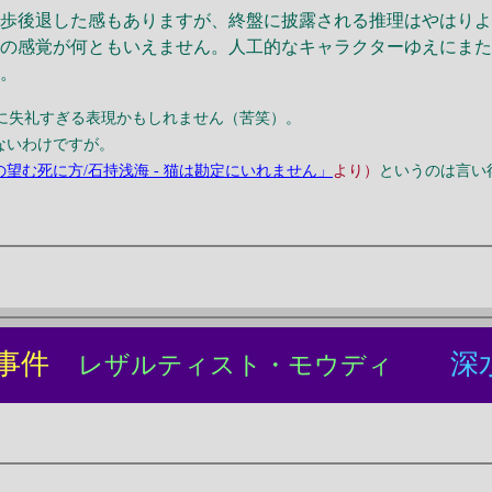
歩後退した感もありますが、終盤に披露される推理はやはりよ
れの感覚が何ともいえません。人工的なキャラクターゆえにま
す。
に失礼すぎる表現かもしれません（苦笑）。
ないわけですが。
の望む死に方/石持浅海 - 猫は勘定にいれません」
より）
というのは言い
人事件
深
レザルティスト・モウディ