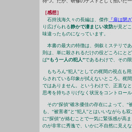
待つ。だが、研修のゲストとして招いた
［感想］
石持浅海久々の長編は、傑作
『扉は閉
り広げられる
静かで凄まじい攻防
が見ど
味違ったものになっています。
本書の最大の特徴は、倒叙ミステリであり
則は、単に殺されるだけの役どころにとど
ば
“もう一人の犯人”
であるわけで、その
もちろん“犯人”としての梶間の視点も用
らされている印象が拭えないところ。梶
ではありません。というわけで、正直なと
思考を持ちさりげなく状況をコントロー
その“探偵”碓氷優佳の存在によって、“被
も、“被害者”と“犯人”とはいいながらも
に“探偵”が絡むことで一気に緊張感が高
のが非常に秀逸で、いかに不自然に見え