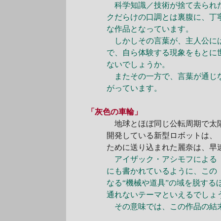
科学知識／技術が捨て去られた
クだらけの口調とは裏腹に、丁
な作品となっています。
しかしその言葉が、主人公には
で、自ら体験する現象をもとに
ないでしょうか。
またその一方で、言葉が通じな
がっています。
「灰色の車輪」
地球とほぼ同じ公転周期で太陽
開発している新型ロボットは、
ために送り込まれた麗奈は、早
アイザック・アシモフによる
にも書かれているように、この
なる“機械や道具”の域を脱す
通れないテーマといえるでしょ
その意味では、この作品の結末