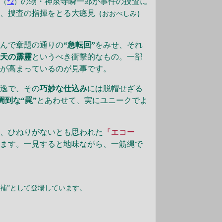
補
の甥・神泉寺瞬一郎が事件の捜査に
（
*2
）
は、捜査の指揮をとる大癋見
｛おおべしみ｝
。
挟んで章題の通りの
“急転回”
をみせ、それ
青天の霹靂
というべき衝撃的なもの。一部
性が高まっているのが見事です。
逸で、その
巧妙な仕込み
には脱帽せざる
周到な“罠”
とあわせて、実にユニークでよ
に、ひねりがないとも思われた
『エコー
ります。一見すると地味ながら、一筋縄で
部補”として登場しています。