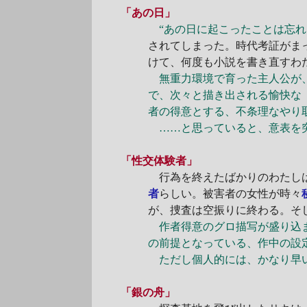
「あの日」
“あの日に起こったことは忘れ
されてしまった。時代考証がま
けて、何度も小説を書き直すわ
無重力環境で育った主人公が、
で、次々と描き出される愉快な
者の得意とする、不条理なやり
……と思っていると、意表を突
「性交体験者」
行為を終えたばかりのわたしは
者
らしい。被害者の女性が時々
が、捜査は空振りに終わる。そ
作者得意のグロ描写が盛り込ま
の前提となっている、作中の設
ただし個人的には、かなり早い
「銀の舟」