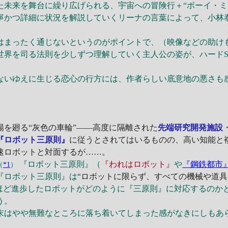
未来を舞台に繰り広げられる、宇宙への冒険行＋“ボーイ・ミ
寧かつ詳細に状況を解説していくリーナの言葉によって、小林
まったく通じないというのがポイントで、（映像などの助け
世界を司る法則を少しずつ理解していく主人公の姿が、ハードS
いゆえに生じる恋心の行方には、作者らしい底意地の悪さも
を廻る“灰色の車輪”――高度に隔離された
先端研究開発施設
『ロボット三原則』
に従うとされてはいるものの、高い知能と
速ロボットと対面するが……。
『ロボット三原則』（
『われはロボット』
や
『鋼鉄都市
（
*1
）
『ロボット三原則』は
“ロボットに限らず、すべての機械や道具
るほど進歩したロボットがどのように『三原則』に対応するのか
う。
はやや無難なところに落ち着いてしまった感がなきにしもあ