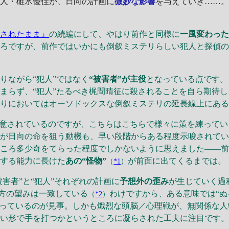
一人・碓氷優佳が、日向の計画に
微妙な影響
を与えていき……
ざされたまま』
の続編にして、やはり前作と同様に
一風変わっ
ころですが、前作ではいかにも倒叙ミステリらしい犯人と探偵
ながら“犯人”ではなく
“被害者”が主役
となっている点です。
まらず、“犯人”たるべき梶間晴征に殺されることを自ら期待し
限りにおいてはオーソドックスな倒叙ミステリの延長線上にあ
意されているのですが、こちらはこちらで様々に策を練ってい
間が日向の命を狙う動機も、早い段階からある程度示唆されて
ころ多少奇をてらった程度でしかないように思えました――前
ルする能力に長けた
あの“怪物”
が前面に出てくるまでは。
（
*1
）
害者”と“犯人”それぞれの計画に
予想外の歪み
が生じていく過
双方の望みは一致している
わけですから、ある意味では“ぬ
（
*2
）
まっているのが見事。しかも熾烈な頭脳／心理戦が、無関係な
ない形で手を打つかというところに凝らされた工夫に注目です