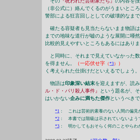
その
『呪われた芸術家たち』
の内容を
（非公式に）絡んでくるのがうまいとこ
警部による狂言回しとしての破壊的なま
確たる容疑者も見当たらないまま物語は
までの地味な道行が嘘のような展開に唖
比較的見えやすいところもあるにはあり
と同時に、それまで見えていなかった数
を得ません。
（一応伏せ字
）
「読者
（
*3
）
く考えられた仕掛けだといえるでしょう
物語は
印象深い結末
を迎えますが、読
ル・ド・パリ殺人事件』
という題名が、
はいかない
企みに満ちた傑作
というべき
*1
： これは芸術的素養のない人間の偏見
*2
： 本書では階級は示されていないよう
*3
： 明かしてもおそらく何のことやらわ