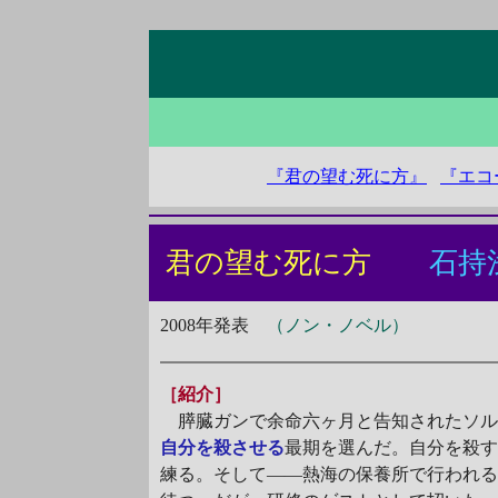
『君の望む死に方』
『エコ
君の望む死に方
石持
2008年発表
（ノン・ノベル）
［紹介］
膵臓ガンで余命六ヶ月と告知されたソル
自分を殺させる
最期を選んだ。自分を殺
練る。そして――熱海の保養所で行われ