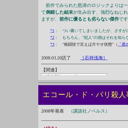
前作でみられた怒涛のロジックよりは一
て
倒錯した結末
が生み出す、強烈なねじ
ますが、
前作に優るとも劣らない傑作
で
*1
： つい書いてしまいましたが、さすが
*2
： もちろん、“犯人”の側はそれを知ら
*3
：
“格闘技で言えば片ヤオ状態”
（
「君
2008.03.20読了
［石持浅海］
エコール・ド・パリ殺
2008年発表
（講談社ノベルス）