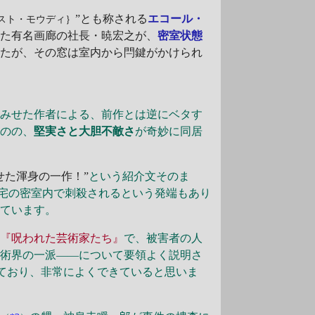
”とも称される
エコール・
スト・モウディ｝
した有名画廊の社長・暁宏之が、
密室状態
いたが、その窓は室内から閂鍵がかけられ
てみせた作者による、前作とは逆にベタす
ものの、
堅実さと大胆不敵さ
が奇妙に同居
せた渾身の一作！”
という紹介文そのま
宅の密室内で刺殺されるという発端もあり
っています。
書
『呪われた芸術家たち』
で、被害者の人
美術界の一派――について要領よく説明さ
ており、非常によくできていると思いま