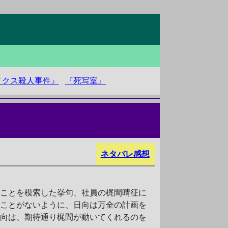
ノクス殺人事件』
『死写室』
ネタバレ感想
ことを模索した挙句、社員の梶間晴征に
ることがないように、日向は万全の計画を
日向は、期待通り梶間が動いてくれるのを