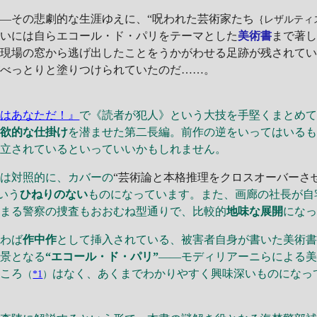
―その悲劇的な生涯ゆえに、“呪われた芸術家たち
｛レザルティ
ついには自らエコール・ド・パリをテーマとした
美術書
まで著
が現場の窓から逃げ出したことをうかがわせる足跡が残されて
がべっとりと塗りつけられていたのだ……。
人はあなただ！』
で《読者が犯人》という大技を手堅くまとめ
意欲的な仕掛け
を潜ませた第二長編。前作の逆をいってはいる
確立されているといっていいかもしれません。
は対照的に、カバーの
“芸術論と本格推理をクロスオーバーさ
いう
ひねりのない
ものになっています。また、画廊の社長が自
始まる警察の捜査もおおむね型通りで、比較的
地味な展開
にな
わば
作中作
として挿入されている、被害者自身が書いた美術
背景となる
“エコール・ド・パリ”
――モディリアーニらによる
ところ
はなく、あくまでわかりやすく興味深いものになっ
（
*1
）