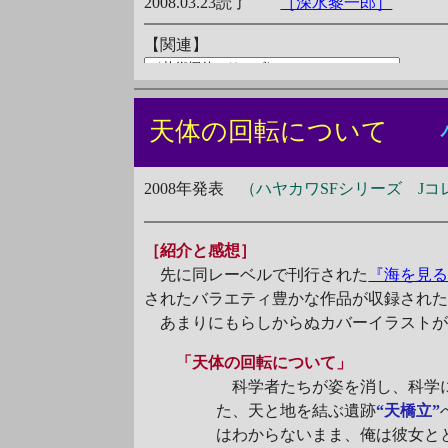
2008.03.23読了
［深水黎一郎］
天体の回転について
2008年発表
（ハヤカワSFシリーズ Jコ
［紹介と感想］
先に同レーベルで刊行された
『海を見
されたバラエティ豊かな作品が収録された
あまりにもらしからぬカバーイラストが
「天体の回転について」
科学者たちが姿を消し、科学に
た、天と地を結ぶ遺跡
“天橋立”
はわからないまま、俺は彼女と