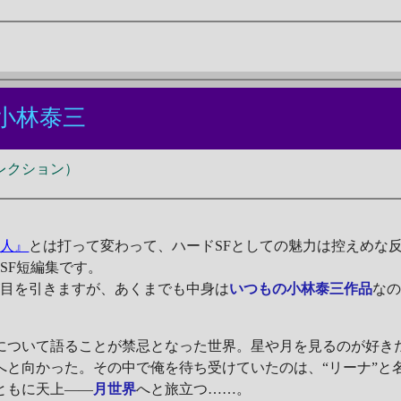
小林泰三
レクション）
る人』
とは打って変わって、ハードSFとしての魅力は控えめな
SF短編集です。
目を引きますが、あくまでも中身は
いつもの小林泰三作品
な
ついて語ることが禁忌となった世界。星や月を見るのが好き
へと向かった。その中で俺を待ち受けていたのは、“リーナ”と
ともに天上――
月世界
へと旅立つ……。