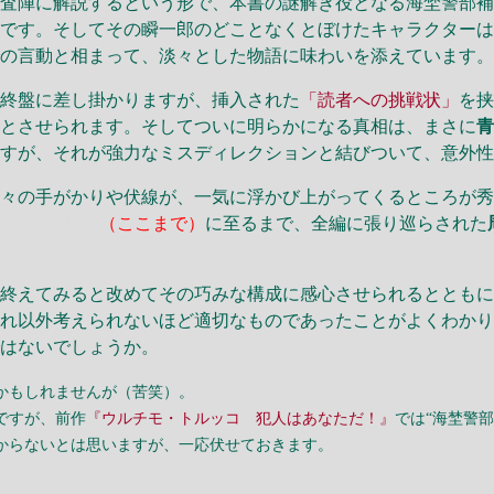
捜査陣に解説するという形で、本書の謎解き役となる海埜警部
ろです。そしてその瞬一郎のどことなくとぼけたキャラクター
での言動と相まって、淡々とした物語に味わいを添えています
終盤に差し掛かりますが、挿入された
「読者への挑戦状」
を
然とさせられます。そしてついに明らかになる真相は、まさに
ますが、それが強力なミスディレクションと結びついて、意外
々の手がかりや伏線が、一気に浮かび上がってくるところが秀
への挑戦状」
（ここまで）
に至るまで、全編に張り巡らされた
。
み終えてみると改めてその巧みな構成に感心させられるととも
それ以外考えられないほど適切なものであったことがよくわか
ではないでしょうか。
かもしれませんが（苦笑）。
ですが、前作
『ウルチモ・トルッコ 犯人はあなただ！』
では“海埜警
からないとは思いますが、一応伏せておきます。