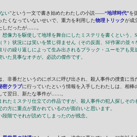
ない”
という一文で書き始めたわたしの小説――
“地球時代”
を
ったくなっていないせいで、重力を利用した
物理トリック
が成
たしだったが……。
想像力を駆使して地球を舞台にしたミステリを書くという、S
（？）状況には笑いを禁じ得ません（その反面、SF作家の並々
取りの繰り返しによって生み出されるブラック・ユーモアも見
いた見事なオチが。必読の傑作です。
、非番だというのにボスに呼び出され、殺人事件の捜査に当
秘密クラブ
に行っていたという情報を入手したわたしは、相棒
して翌日、新たな事件が……。
れたミステリ仕立ての作品ですが、殺人事件の犯人探しその
定の方に重点が置かれているのが面白いと思います。
段階でそれが読めてしまったのが残念。