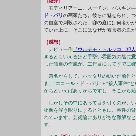
［紹介］
モディリアーニ、スーチン、パスキン―
ド・パリ
の画家たち。彼らに魅せられ、
の自室で刺殺された。邸の庭には何者か
ていた上に、そこにはなぜか被害者の血
［感想］
デビュー作
『ウルチモ・トルッコ 犯
ぎるともいえるほど手堅い雰囲気の陰に
した独自の作風が、二作目にしてすでに
題名からして、ハッタリの効いた前作と
ま、“エコール・ド・パリ”＋“殺人事件”と
がちといえばありがちですし、そこから
しかしその中にあって目を引くのが、い
物像を浮き彫りにするとともに、事件の
れています。芸術論にありがちな難解な
す。