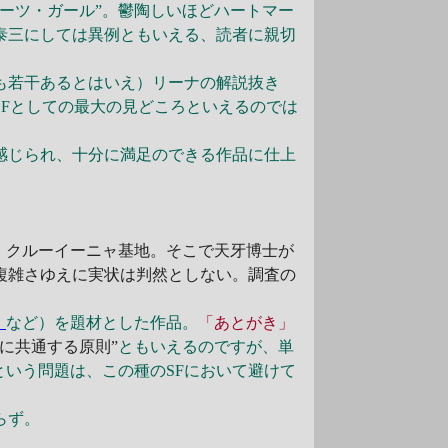
ーツ・ガール”。鬱陶しいほどハートマー
泰三にしては異例ともいえる、読者に親切
も若干あるとはいえ）リーナの解説抜き
Fとしての最大の見どころといえるのでは
感じられ、十分に満足のできる作品に仕上
・クルーイーニャ基地。そこで天牙博士が
複雑さゆえに実状は判然としない。調査の
』
など）を題材とした作品。
「あとがき」
に共通する原則”
ともいえるのですが、単
という問題は、この種のSFにおいて避けて
らず。