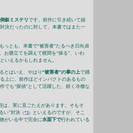
。
た倒叙ミステリ
です。前作に引き続いて繰
の対決だったのに対して、本書ではまた一
もっとも、本書で“被害者”たるべき日向貞
、お膳立てを調えて梶間を“操る”、いわ
るといえるかもしれません。
るとはいえ、やはり
“被害者”の掌の上
で踊
いる上に、前作ほどインパクトのあるもの
作でも“探偵”として活躍した、鋭く冷徹な
程は、実に見ごたえがあります。そもそ
るい”対決
といえるのですが、そこ
（
*3
）
人物がいる中で完全に
水面下で
行われている
。