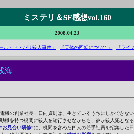
ミステリ＆SF感想vol.160
2008.04.23
ール・ド・パリ殺人事件』
『天体の回転について』
『ライ
浅海
電機の創業社長・日向貞則は、生きているうちにしかできない
す動機を持つ梶間に殺人を遂行させながらも、彼が殺人犯とな
る
“お見合い研修”
に、梶間を含めた四人の若手社員を招集した