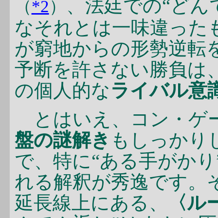
、法廷での“どん
（
*2
）
なそれとは一味違った
が窮地からの形勢逆転
予断を許さない勝負は
の個人的な
ライバル意
とはいえ、コン・ゲー
盤の謎解き
もしっかり
で、特に“ある手がかり
れる解釈が秀逸です。
延長線上にある、
〈ル