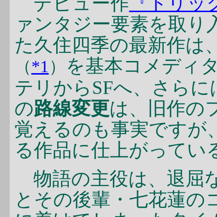
デビュー作
『トリッ
ァンタジー要素を取り
た久住四季の最新作は
を基本コメディ
（
*1
）
テリからSFへ、さら
の
路線変更
は、旧作の
覚えるのも事実ですが
る作品に仕上がってい
物語の主役は、退屈な
とその後輩・七花蓮の