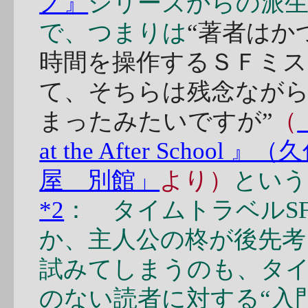
ノ』
シリーズからの派
で、つまりは
“著者はか
時間を操作するＳＦミ
て、そちらは残念なが
まったみたいですが”
（
at the After Scho
屋 別館」
より）
という
*2
： タイムトラベルS
か、主人公の柊が後先考
試みてしまうのも、タイ
のない読者に対する“入