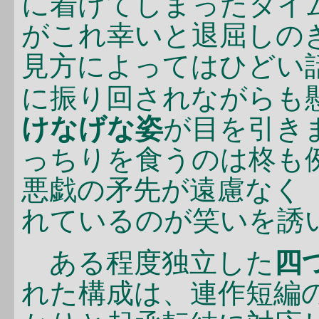
に着けてしまったタイ
がこれ幸いと退屈しの
見方によってはひどい
に振り回されながらも
けなげな姿
が目を引き
っちりを食うのは柊も
悪戯の矛先が遠慮なく
れているのが笑いを誘
ある程度独立した
四
れた構成は、連作短編