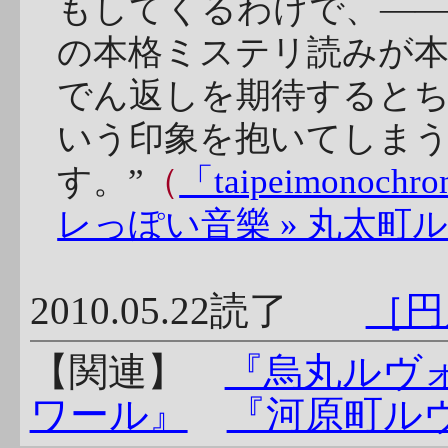
もしてくるわけで、―
の本格ミステリ読みが
でん返しを期待すると
いう印象を抱いてしま
す。”
（
「taipeimon
レっぽい音樂 » 丸太町ル
2010.05.22読了
［円
【関連】
『烏丸ルヴ
ワール』
『河原町ル