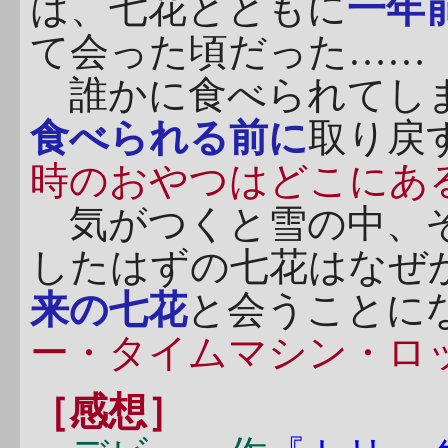
は、七花とともに
一年
て会った頃だった……
誰かに食べられてしま
食べられる前に
取り戻
時のおやつはどこにあ
気がつくと雪の中、そ
したはずの七花はなぜ
来の七花
と会うことに
ー・タイムマシン・ロ
［感想］