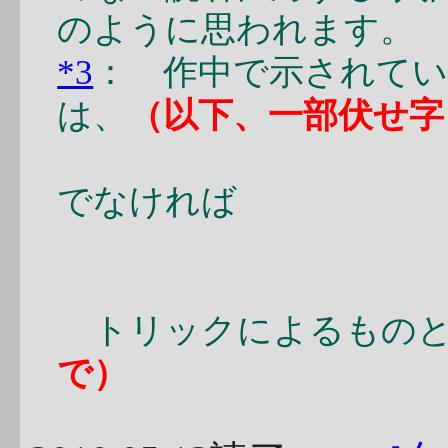
のように思われます。
*3
： 作中で示されてい
は、
（以下、一部伏せ字
ている未来の『僕』に
でなければ
“僕”に対す
手の“僕”に視点を限定す
かがわからない”ことと
る
トリックによるもの
で）