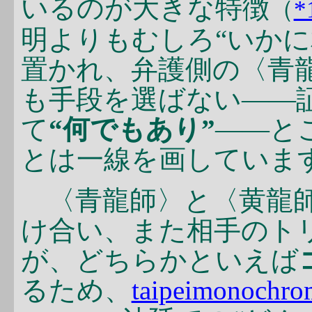
いるのが大きな特徴
（
*
明よりもむしろ“いかに
置かれ、弁護側の〈青
も手段を選ばない――
て
“何でもあり”
――と
とは一線を画していま
〈青龍師〉と〈黄龍師
け合い、また相手のト
が、どちらかといえば
るため、
taipeimonoch