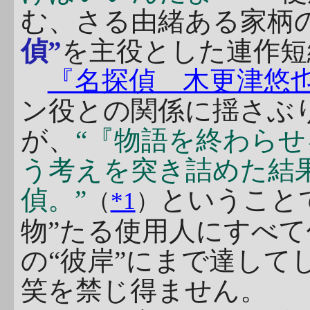
む、さる由緒ある家柄
偵”
を主役とした連作短
『名探偵 木更津悠
ン役との関係に揺さぶ
が、
“『物語を終わら
う考えを突き詰めた結
偵。”
ということ
（
*1
）
物”たる使用人にすべ
の“彼岸”にまで達して
笑を禁じ得ません。