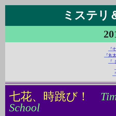
ミステリ＆S
20
『
『丸
『
七花、時跳び！
Tim
School