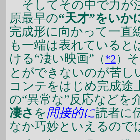
そしてその中で力が注
原最早の
“天才”をいか
完成形に向かって一直
も一端は表れているとは
ける“凄い映画”
そ
（
*2
）
とができないのが苦し
コンテをはじめ完成途上
の“異常な”反応などを
凄さ
を
間接的に
読者に
なか巧妙といえるので