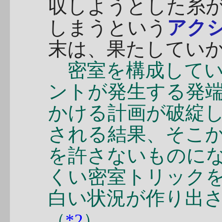
収しようとした糸
しまうという
アク
末は、果たしてい
密室を構成してい
ントが発生する発
かける計画が破綻
される結果、そこ
を許さないものに
くい密室トリックを
白い状況が作り出
。
（
*2
）