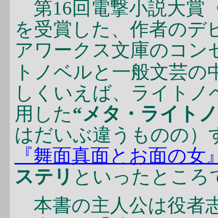
第16回電撃小説大賞
を受賞した、作者のデ
アワークス文庫のコン
トノベルと一般文芸の
しくいえば、ライトノ
用した
“メタ・ライトノ
はだいぶ違うものの）
『舞面真面とお面の女
ステリ
といったところ
本書の主人公は役者志