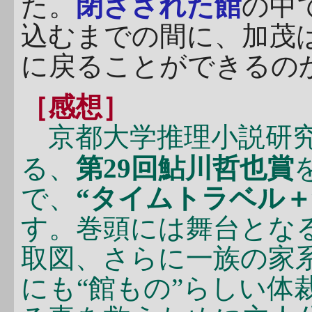
た。
閉ざされた館
の中
込むまでの間に、加茂は
に戻ることができるの
［感想］
京都大学推理小説研究
る、
第29回鮎川哲也賞
で、
“タイムトラベル＋
す。巻頭には舞台とな
取図、さらに一族の家
にも“館もの”らしい体