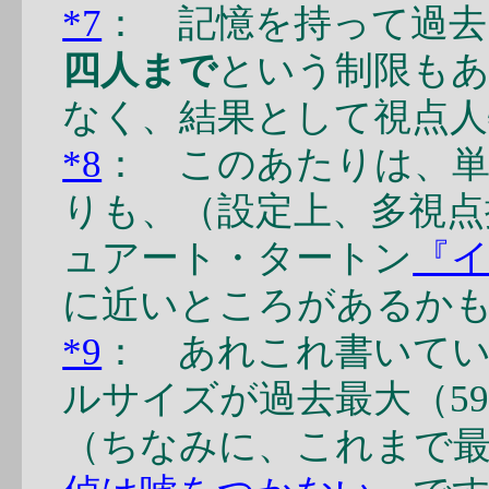
*7
： 記憶を持って過
四人まで
という制限も
なく、結果として視点
*8
： このあたりは、単
りも、（設定上、多視点
ュアート・タートン
『
に近いところがあるか
*9
： あれこれ書いて
ルサイズが過去最大（59
（ちなみに、これまで