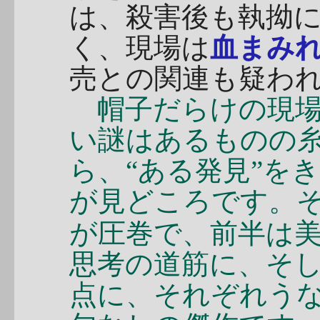
は、殺害後も執拗
く、現場は
血まみ
売との関連も疑わ
帽子だらけの現場
い謎はあるものの
ら、“ある発見”を
が見どころです。
が圧巻で、前半は
思考の道筋に、そ
点に、それぞれう