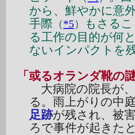
から、鮮やかに意
手際
もさるこ
（
*5
）
る工作の目的が何
ないインパクトを
「或るオランダ靴の
大病院の院長が、
る。雨上がりの中
足跡
が残され、被
ろで事件が起きた