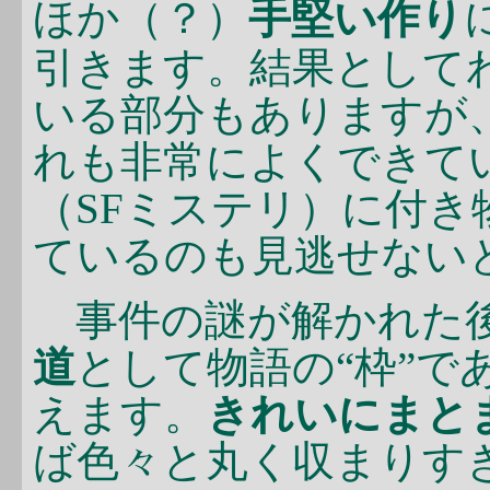
ほか（？）
手堅い作り
引きます。結果として
いる部分もありますが
れも非常によくできて
（SFミステリ）に付き
ているのも見逃せない
事件の謎が解かれた
道
として物語の“枠”で
えます。
きれいにまと
ば色々と丸く収まりす