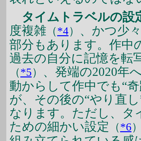
タイムトラベルの設
度複雑
、かつ少
（
*4
）
部分もあります。作中の
過去の自分に記憶を転
、発端の2020年
（
*5
）
動からして作中でも“奇
が、その後の“やり直し
なります。ただし、タ
ための細かい設定
（
*6
組み立てられている感