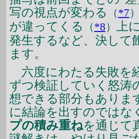
写の視点が変わる
（
*7
が違ってくる
上
（
*8
）
発生するなど、決して
ます。
六度にわたる失敗を経
ずつ検証していく怒涛
想できる部分もありま
に結論を出すのではな
プの積み重ね
を通じて
謎解きは、やはり見ご