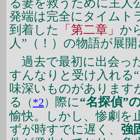
る妻を救うために主人
発端は完全にタイムト
到着した
「第二章」
か
人”（！）の物語が展
過去で最初に出会った
すんなりと受け入れる“
味深いものがあります
る
際に
“名探偵”
（
*2
）
愉快。しかし、惨劇を
ずが時すでに遅く、
強