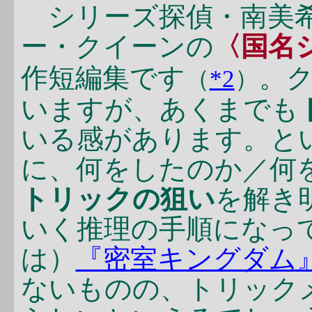
シリーズ探偵・南美希
ー・クイーンの
〈国名
作短編集です
。
（
*2
）
いますが、あくまでも
いる感があります。と
に、何をしたのか／何
トリックの狙い
を解き
いく推理の手順になっ
は）
『密室キングダム
ないものの、トリック