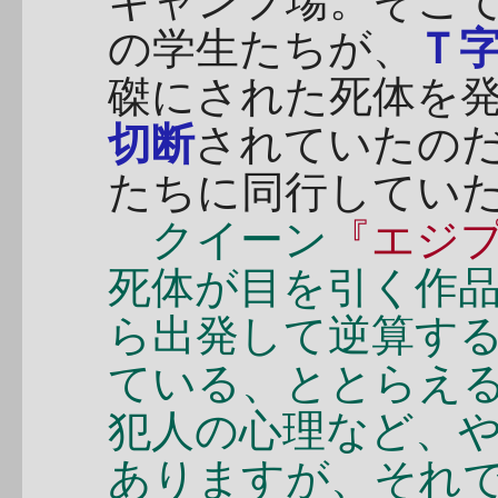
キャンプ場。そこ
の学生たちが、
Ｔ
磔にされた死体を
切断
されていたのだ
たちに同行してい
クイーン
『エジ
死体が目を引く作
ら出発して逆算す
ている、ととらえ
犯人の心理など、
ありますが、それ