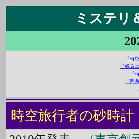
ミステリ＆S
20
『時
『或る
『
『潮
時空旅行者の砂