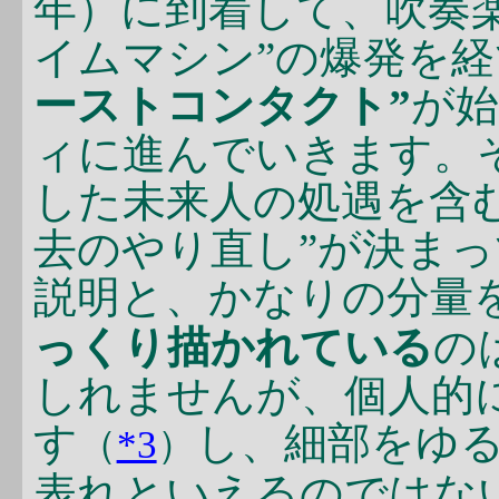
年）に到着して、吹奏
イムマシン”の爆発を
ーストコンタクト”
が
ィに進んでいきます。
した未来人の処遇を含
去のやり直し”が決ま
説明と、かなりの分量
っくり描かれている
の
しれませんが、個人的
す
し、細部をゆ
（
*3
）
表れといえるのではな