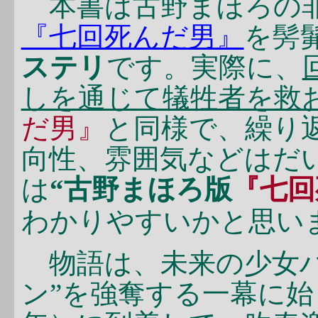
本書は古野まほろの非
『七回死んだ男』
を髣
ステリ
です。実際に、
しを通じて犠牲者を救
だ男』
と同様で、繰り
向性、雰囲気などはだ
は
“古野まほろ版
『七回
わかりやすいかと思い
物語は、未来の少女ハ
ン”を強奪する一幕に始