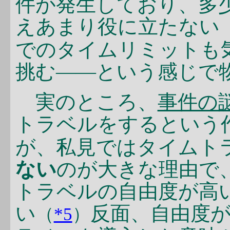
件が発生しており、多
えあまり役に立たない
でのタイムリミットも
挑む――という感じで
実のところ、
事件の
トラベルをするという
が、私見ではタイムト
ない
のが大きな理由で
トラベルの自由度が高
い
反面、自由度
（
*5
）