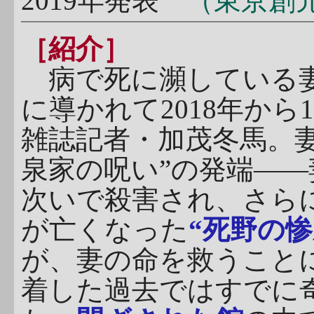
2019年発表
（東京創
［紹介］
病で死に瀕している妻
に導かれて2018年から1
雑誌記者・加茂冬馬。
泉家の呪い”の発端―
次いで殺害され、さら
が亡くなった
“死野の惨
が、妻の命を救うこと
着した過去ではすでに