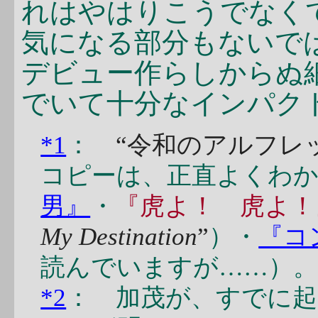
れはやはりこうでなく
気になる部分もないで
デビュー作らしからぬ
でいて十分なインパク
*1
：
“令和のアルフレ
コピーは、正直よくわ
男』
・
『虎よ！ 虎よ！
My Destination
”
）・
『コ
読んでいますが……）
*2
： 加茂が、すでに