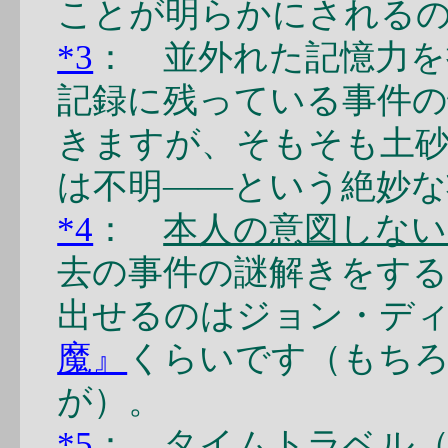
ことが明らかにされる
*3
： 並外れた記憶力を
記録に残っている事件の
きますが、そもそも土
は不明――という絶妙な
*4
：
本人の意図しな
去の事件の謎解きをす
出せるのはジョン・デ
魔』
くらいです（もち
が）。
*5
： タイムトラベル