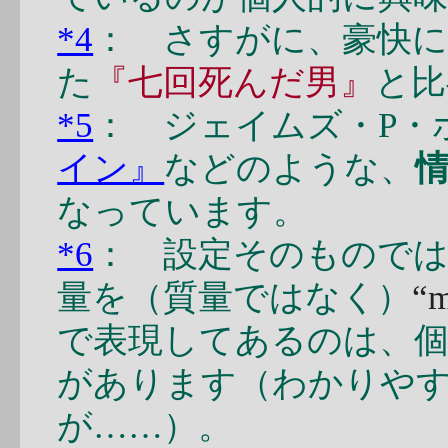
*4
： さすがに、豪快
た
『七回死んだ男』
と比
*5
： ジェイムズ・P・
イン』
などのような、
なっています。
*6
： 設定そのもので
量を（質量ではなく）
“m
で表現してあるのは、個
があります（わかりや
が……）。