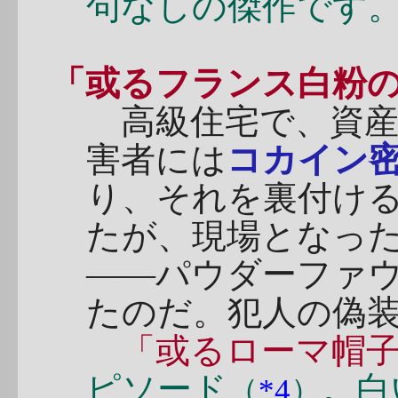
句なしの傑作です
「或るフランス白粉
高級住宅で、資産
害者には
コカイン
り、それを裏付け
たが、現場となっ
――パウダーファ
たのだ。犯人の偽
「或るローマ帽
ピソード
。白
（
*4
）