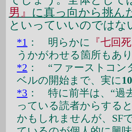
男』
に真っ向から挑ん
といっていいのではな
*1
： 明らかに
『七回死
うかがわせる箇所もあ
*2
： “ファーストコン
ベルの開始まで、実に
1
*3
： 特に前半は、“過
っている読者からする
かもしれませんが、SF
ているのが個人的に興