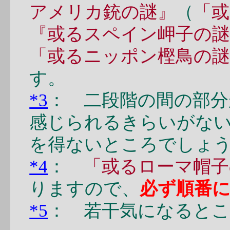
アメリカ銃の謎』
（
「
『或るスペイン岬子の謎
「或るニッポン樫鳥の謎
す。
*3
： 二段階の間の部分
感じられるきらいがな
を得ないところでしょ
*4
：
「或るローマ帽子
りますので、
必ず順番
*5
： 若干気になると