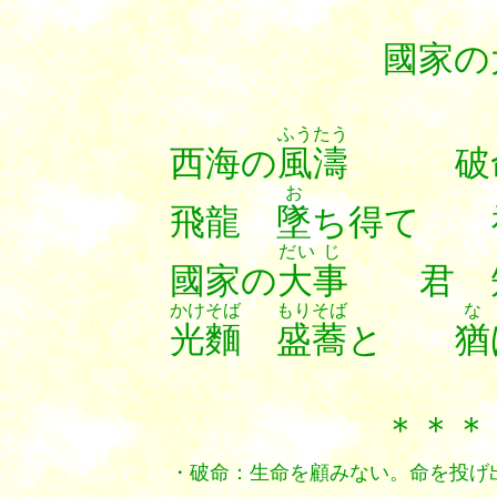
國家の大
ふうたう
西海の
風濤
破命
お
飛龍
墜
ち得て 
だい じ
國家の
大事
君 
かけそば
もりそば
な
光麵
盛蕎
と
猶
＊＊＊＊＊＊
・破命：生命を顧みない。命を投げ