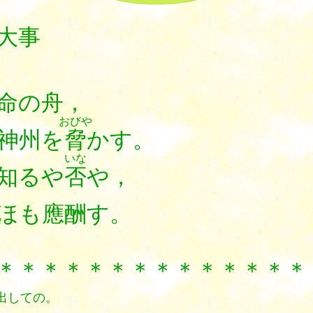
事
の舟，
おびや
神州を
脅
かす。
いな
知るや
否
や，
ほも應酬す。
＊＊＊＊＊＊＊＊＊＊
出しての。