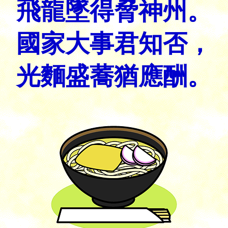
飛龍墜得脅神州。
國家大事君知否，
光麵盛蕎猶應酬。