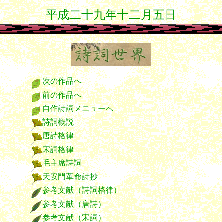
平成二十九年十二月五日
次の作品へ
前の作品へ
自作詩詞メニューへ
詩詞概説
唐詩格律
宋詞格律
毛主席詩詞
天安門革命詩抄
参考文献（詩詞格律）
参考文献（唐詩）
参考文献（宋詞）