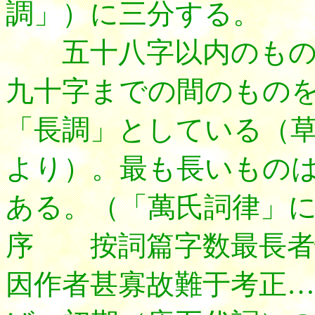
調」）に三分する。
五十八字以内のもの
九十字までの間のもの
「長調」としている（
より）。最も長いもの
ある。（「萬氏詞律」
序 按詞篇字数最長者
因作者甚寡故難于考正