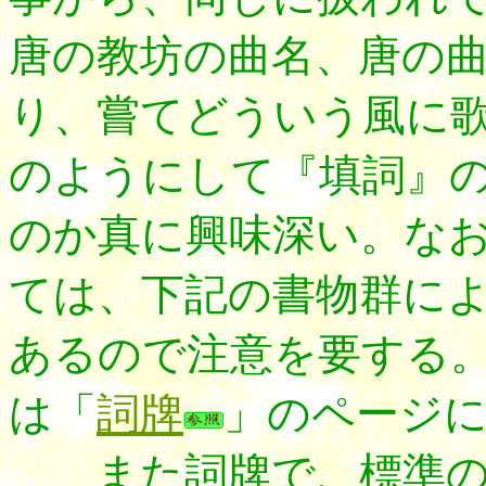
唐の教坊の曲名、唐の
り、嘗てどういう風に
のようにして『填詞』
のか真に興味深い。な
ては、下記の書物群に
あるので注意を要する
は「
詞牌
」のページ
また詞牌で、標準の