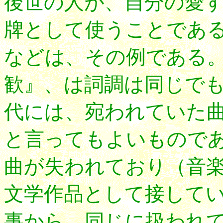
後世の人が、自分の愛
牌として使うことであ
などは、その例である
歓』、は詞調は同じで
代には、宛われていた
と言ってもよいもので
曲が失われており（音
文学作品として接して
事から、同じに扱われ