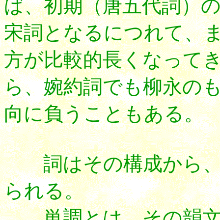
ば、初期（唐五代詞）
宋詞となるにつれて、
方が比較的長くなって
ら、婉約詞でも柳永の
向に負うこともある。
詞はその構成から、
られる。
単調とは、その韻文