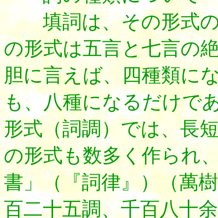
填詞は、その形式の
の形式は五言と七言の
胆に言えば、四種類に
も、八種になるだけで
形式（詞調）では、長
の形式も数多く作られ
書」（『詞律』）（萬
百二十五調、千百八十