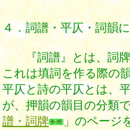
４
．詞譜・平仄・詞韻
『詞譜』とは、詞牌
これは填詞を作る際の
平仄と詩の平仄とは、
が、押韻の韻目の分類
譜・詞牌
」のページ