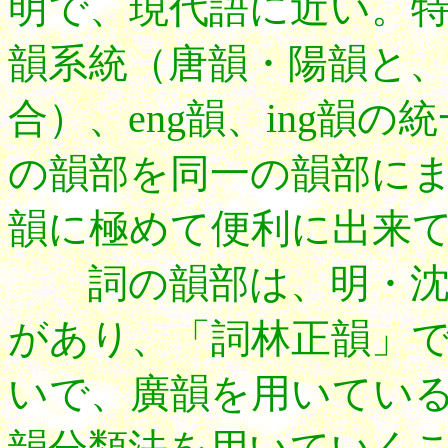
明で、現代語に近い。特
韻系統（唐韻・陽韻と
合）、eng韻、ing韻
の韻部を同一の韻部に
韻に極めて便利に出来
詞の韻部は、明・沈
があり、「詞林正韻」
いで、廣韻を用いてい