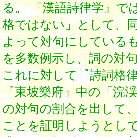
る。 『漢語詩律学』で
格ではない」として、
よって対句にしている
を多数例示し、詞の対
これに対して『詩詞格
『東坡樂府』中の「浣
の対句の割合を出して
ことを証明しようとし