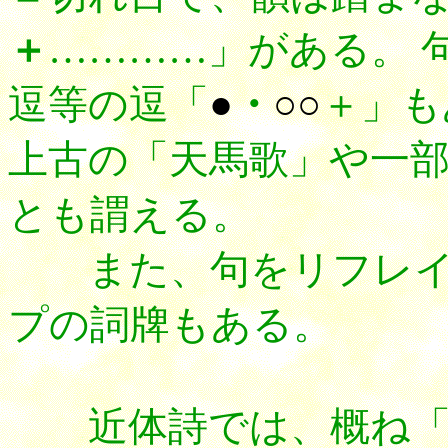
＋
…………」がある。 
逗等の逗「
●
・
○○
＋」も
上古の「天馬歌」や一
とも謂える。
また、句をリフレイ
プの詞牌もある。
近体詩では、概ね「