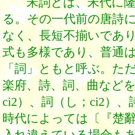
宋詞とは、宋代に隆
る。その一代前の唐詩
なく、長短不揃いであ
式も多様であり、普通
「詞」ともと呼ぶ。た
楽府、詩、詞、曲など
ci2）、詞（し；ci2）
時代によっては〔『楚
入れ違えている場合も