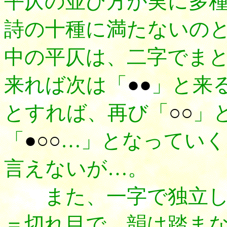
平仄の並び方が実に多
詩の十種に満たないの
中の平仄は、二字でま
来れば次は「
●●
」と来
とすれば、再び「
○○
」
「
●○○
…」となっていく
言えないが…。
また、一字で独立し
＝切れ目で、韻は踏ま