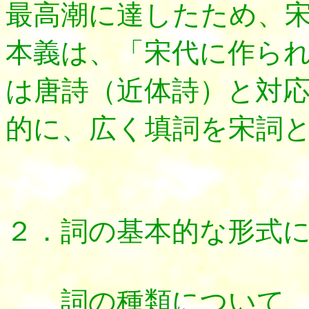
最高潮に達したため、
本義は、「宋代に作ら
は唐詩（近体詩）と対
的に、広く填詞を宋詞
２．詞の
基本的な形式
詞の種類について