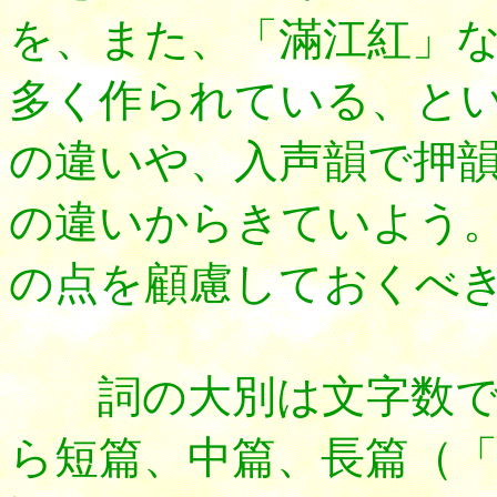
を、また、「滿江紅」
多く作られている、と
の違いや、入声韻で押
の違いからきていよう
の点を顧慮しておくべ
詞の大別は文字数で
ら短篇、中篇、長篇（