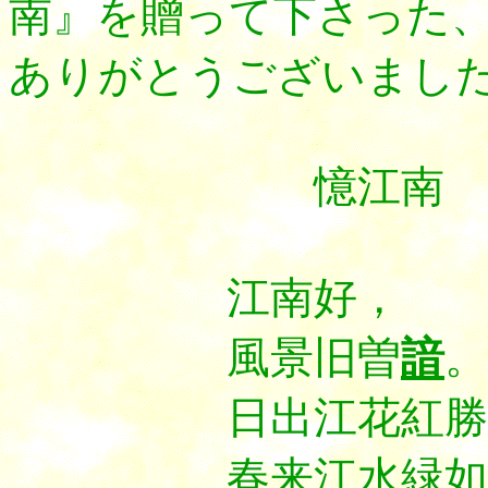
南』を贈って下さった、
ありがとうございまし
憶江南
江南好，
風景旧曽
諳
。
日出江花紅勝
春来江水緑如