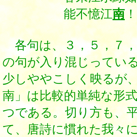
能不憶江
南
各句は、３，５，７，
の句が入り混じってい
少しややこしく映るが
南」は比較的単純な形
つである。切り方も、
て、唐詩に慣れた我々