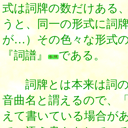
式は詞牌の数だけある
うと、同一の形式に詞
が…）その色々な形式
『詞譜』
である。
詞牌とは本来は詞の
音曲名と謂えるので、
えて書いている場合が