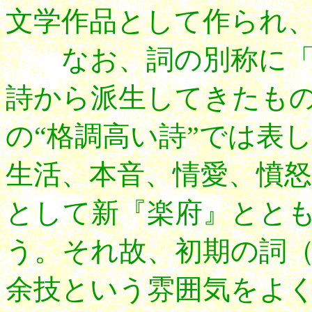
文学作品として作られ
なお、詞の別称に「
詩から派生してきたも
の“格調高い詩”では表
生活、本音、情愛、憤
として新『楽府』とと
う。それ故、初期の詞
余技という雰囲気をよく