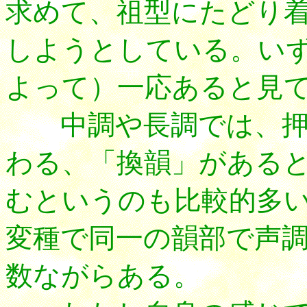
求めて、祖型にたどり
しようとしている。い
よって）一応あると見
中調や長調では、押
わる、「換韻」がある
むというのも比較的多
変種で同一の韻部で声
数ながらある。