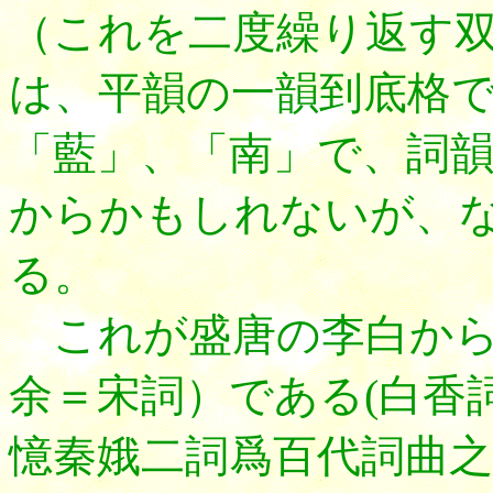
（これを二度繰り返す
は、平韻の一韻到底格
「藍」、「南」で、詞
からかもしれないが、
る。
これが盛唐の李白から
余＝宋詞）である(白香
憶秦娥二詞爲百代詞曲之