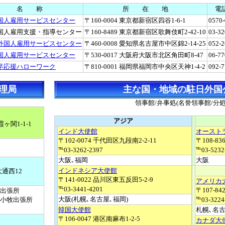
名 称
所 在 地
電
国人雇用サービスセンター
〒160-0004 東京都新宿区四谷1-6-1
0570
国人雇用支援・指導センター
〒160-8489 東京都新宿区歌舞伎町2-42-10
03-32
外国人雇用サービスセンター
〒460-0008 愛知県名古屋市中区
錦2-14-25
052-2
国人雇用サービスセンター
〒530-0017 大阪府大阪市北区角田町8-47
06-77
卒応援ハローワーク
〒810-0001 福岡県福岡市中央区天神1-4-2
092-7
理局
主な国・地域の駐日外国
領事館/弁事処(名誉領事館/分処
アジア
ヶ関1-1-1
インド大使館
オースト
〒102-0074 千代田区九段南2-2-11
〒108-83
℡03-3262-2397
℡03-5232
大阪､福岡
大阪
インドネシア大使館
大通西12
〒141-0022 品川区東五反田5-2-9
アメリカ
℡03-3441-4201
〒107-84
出張所
大阪(札幌､名古屋､福岡)
小牧出張所
℡03-3224
韓国大使館
札幌､名
〒106-0047 港区南麻布1-2-5
カナダ大