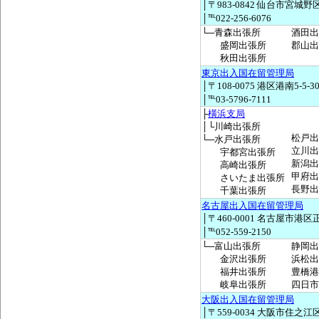
│〒983-0842 仙台市宮城野区
│℡022-256-6076
└─青森出張所
酒田出
盛岡出張所
郡山出
秋田出張所
東京出入国在留管理局
│〒108-0075 港区港南5-5-3
│℡03-5796-7111
├
橫浜支局
│└川崎出張所
松戸出
└─水戸出張所
立川出
宇都宮出張所
新潟出
高崎出張所
甲府出
さいたま出張所
長野出
千葉出張所
名古屋出入国在留管理局
│〒460-0001 名古屋市港区正
│℡052-559-2150
└─富山出張所
静岡出
金沢出張所
浜松出
福井出張所
豊橋港
岐阜出張所
四日市
大阪出入国在留管理局
│〒559-0034 大阪市住之江区