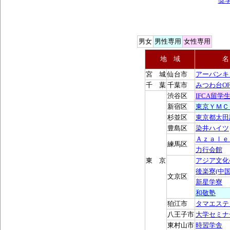
奨
男女
男性専用
女性専用
地 域
宮 城
仙台市
アーバンキ
千 葉
千葉市
みつわ台O
渋谷区
IFCA留学
新宿区
東京ＹＭＣ
杉並区
東京都太田
豊島区
染井ハイツ
Ａｚａｌｅ
練馬区
力行会館
東 京
アジア文化
後楽寮(中国
文京区
新星学寮
和敬塾
狛江市
タマエステ
八王子市
大学セミナ
東村山市
時習学舎