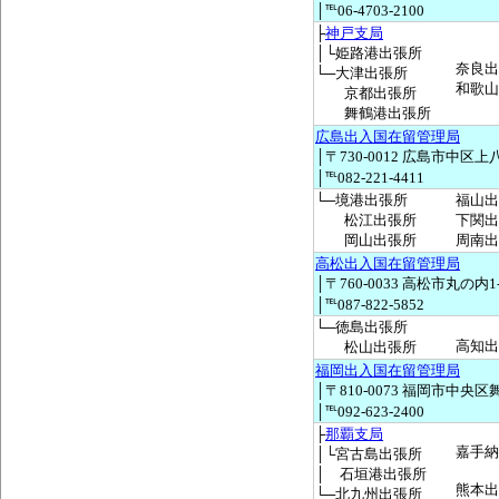
│℡06-4703-2100
├
神戸支局
│└姫路港出張所
奈良出
└─大津出張所
和歌山
京都出張所
舞鶴港出張所
広島出入国在留管理局
│〒730-0012 広島市中区上八
│℡082-221-4411
└─境港出張所
福山出
松江出張所
下関出
岡山出張所
周南出
高松出入国在留管理局
│〒760-0033 高松市丸の内1
│℡087-822-5852
└─徳島出張所
高知出
松山出張所
福岡出入国在留管理局
│〒810-0073 福岡市中央区舞
│℡092-623-2400
├
那覇支局
嘉手納
│└宮古島出張所
│ 石垣港出張所
熊本出
└─北九州出張所