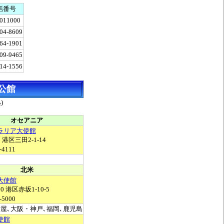
話番号
-011000
04-8609
64-1901
09-9465
14-1556
公館
)
オセアニア
ラリア大使館
6 港区三田2-1-14
-4111
北米
大使館
20 港区赤坂1-10-5
-5000
古屋､大阪・神戸､福岡､鹿児島
使館