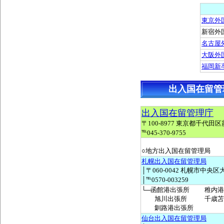
東京外
新宿外
名古屋
大阪外
福岡新
出入国在留管
出入国在留管理庁
〒100-8977 東京都千代田区霞
℡045-370-9755
○地方出入国在留管理局
札幌出入国在留管理局
│〒060-0042 札幌市中央区
│℡0570-003259
└─函館港出張所
稚内港
旭川出張所
千歳苫
釧路港出張所
仙台出入国在留管理局