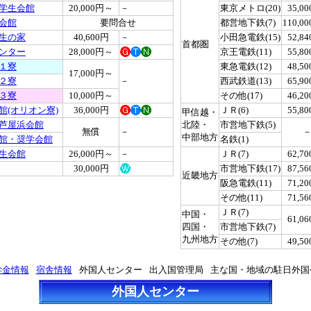
学生会館
20,000円～
－
東京メトロ(20)
35,0
会館
要問合せ
都営地下鉄(7)
110,0
生の家
40,600円
－
小田急電鉄(15)
52,8
首都圏
ンター
28,000円～
京王電鉄(11)
55,8
１寮
東急電鉄(12)
48,5
17,000円～
２寮
－
西武鉄道(13)
65,9
３寮
10,000円～
その他(17)
46,2
館(オリオン寮)
36,000円
ＪＲ(6)
55,8
甲信越・
芦屋浜会館
北陸・
市営地下鉄(5)
無償
－
中部地方
館・奨学会館
名鉄(1)
生会館
26,000円～
－
ＪＲ(7)
62,7
30,000円
市営地下鉄(17)
87,5
近畿地方
阪急電鉄(11)
71,2
その他(11)
71,5
ＪＲ(7)
中国・
61,0
四国・
市営地下鉄(7)
九州地方
その他(7)
49,5
学金情報
宿舎情報
外国人センター
出入国管理局
主な国・地域の駐日外国
外国人センター