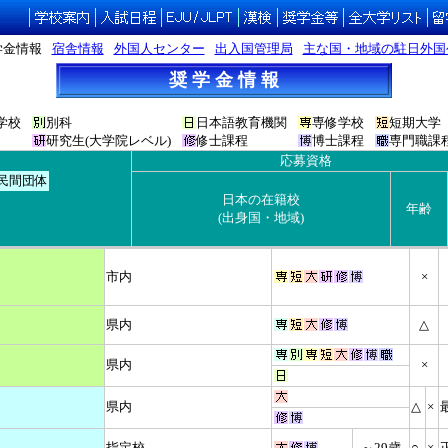
学金情報
宿舎情報
外国人センター
出入国管理局
主な国・地域の駐日外国
奨 学 金 情 報
学校
別科
日本語教育機関
専修学校
短期大学
研究生(大学院レベル)
修士課程
博士課程
専門職課
応募資格
民間団体
日本の在籍校
年齢
(出身国・地域)