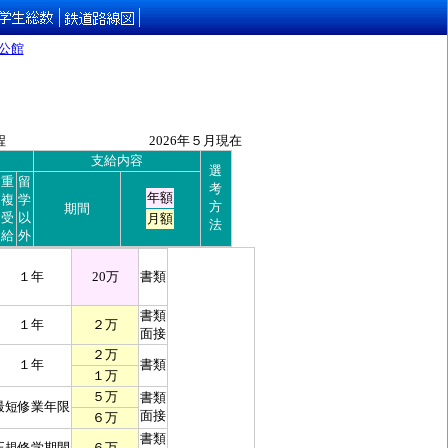
公館
程
2026年５月現在
支給内容
選
重
留
考
年額
複
学
方
期間
受
以
月額
法
給
外