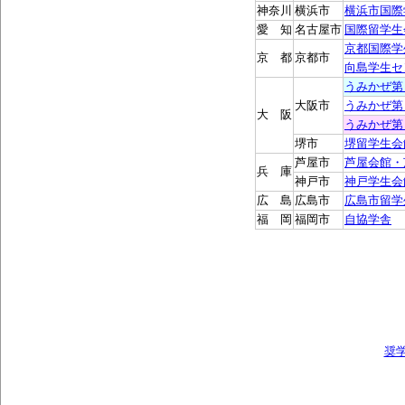
神奈川
横浜市
横浜市国際
愛 知
名古屋市
国際留学生
京都国際学
京 都
京都市
向島学生セ
うみかぜ第
大阪市
うみかぜ第
大 阪
うみかぜ第
堺市
堺留学生会
芦屋市
芦屋会館・
兵 庫
神戸市
神戸学生会
広 島
広島市
広島市留学
福 岡
福岡市
自協学舎
奨