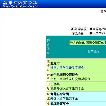
奨
高等学校
高等専門
聴講生
大学学部
都
地方自治体 国際交流団体
道
府
奨学金名
県