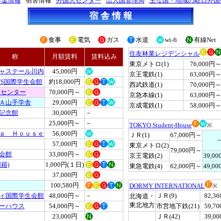
学金情報
宿舎情報
外国人センター
出入国管理局
主な国・地域の駐日外国
宿 舎 情 報
食事
電気
ガス
水道
wi-fi
有線Net
住友林業レジデンシャル
名 称
月額賃料
賃料込み
東京メトロ(1)
76,000円
ャステール川内
45,000円
京王電鉄(1)
63,000円
FS国際学生会館
約18,000円
西武鉄道(1)
70,000円
生センター
70,000円～
京急本線(1)
63,000円
Ａ山手学舎
29,000円
京成電鉄(1)
58,000円
記念館
30,000円
－
25,000円～
－
TOKYO Student-House
※
ａ Ｈｏｕｓｅ
56,000円
ＪＲ(1)
67,000円～
57,000円
東京メトロ(2)
79,000円～
会館
33,000円～
京王電鉄(2)
39,0
籍)
1,000円(１日)
東急電鉄(4)
62,000円～
49,0
37,000円
100,580円
DORMY INTERNATIONAL
※
ィ国際学生会館
48,000円～
－
ＪＲ(9)
82,3
北海道・
東北地方
ーハウス
54,000円～
市営地下鉄(21)
59,7
23,000円
ＪＲ(42)
39,0