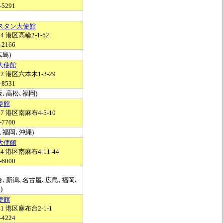
-5291
スタン大使館
74 港区高輪2-1-52
-2166
広島)
大使館
32 港区六本木1-3-29
-8531
阪､高松､福岡)
使館
47 港区南麻布4-5-10
-7700
､福岡､沖縄)
大使館
14 港区南麻布4-11-44
-6000
台､新潟､名古屋､広島､福岡､
)
使館
41 港区麻布台2-1-1
-4224