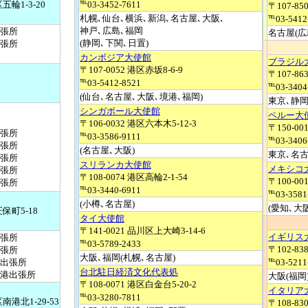
五輪1-3-20
℡03-3452-7611
〒107-85
札幌､仙台､横浜､新潟､名古屋､大阪､
℡03-5412
神戸､広島､福岡
張所
名古屋(広
(静岡､下関､日置)
張所
カンボジア大使館
ブラジル
〒107-0052 港区赤坂8-6-9
〒107-86
0
℡03-5412-8521
℡03-3404
(仙台､名古屋､大阪､境港､福岡)
東京､静岡
シンガポール大使館
ペルー大
〒106-0032 港区六本木5-12-3
〒150-00
張所
℡03-3586-9111
℡03-3406
張所
(名古屋､大阪)
東京､名古
張所
スリランカ大使館
メキシコ
張所
〒108-0074 港区高輪2-1-54
〒100-0
張所
℡03-3440-6911
℡03-3581
(小樽､名古屋)
(愛知､大
保町5-18
タイ大使館
〒141-0021 品川区上大崎3-14-6
イギリス
張所
℡03-5789-2433
〒102-8
張所
大阪､福岡(札幌､名古屋)
出張所
℡03-5211
台北駐日経済文化代表処
港出張所
大阪(福岡
〒108-0071 港区白金台5-20-2
イタリア
℡03-3280-7811
南港北1-29-53
〒108-83