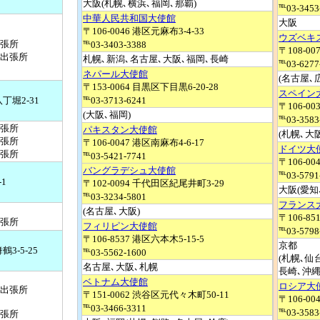
大阪(札幌､横浜､福岡､那覇)
℡03-3453
中華人民共和国大使館
大阪
〒106-0046 港区元麻布3-4-33
ウズベキ
張所
℡03-3403-3388
〒108-00
出張所
札幌､新潟､名古屋､大阪､福岡､長崎
℡03-6277
ネパール大使館
(名古屋､
〒153-0064 目黒区下目黒6-20-28
スペイン
丁堀2-31
℡03-3713-6241
〒106-00
(大阪､福岡)
℡03-3583
張所
パキスタン大使館
(札幌､大
張所
〒106-0047 港区南麻布4-6-17
ドイツ大
張所
℡03-5421-7741
〒106-00
バングラデシュ大使館
℡03-5791
-1
〒102-0094 千代田区紀尾井町3-29
大阪(愛知
℡03-3234-5801
フランス
(名古屋､大阪)
〒106-85
張所
フィリピン大使館
℡03-5798
〒106-8537 港区六本木5-15-5
京都
鶴3-5-25
℡03-5562-1600
(札幌､仙
名古屋､大阪､札幌
長崎､沖縄
ベトナム大使館
ロシア大
出張所
〒151-0062 渋谷区元代々木町50-11
〒106-00
℡03-3466-3311
℡03-3583
張所