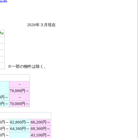
公館
2026年３月現在
※
～
～
～
～
～
※一部の物件は除く。
－
－
79,000円～
00円～
－
00円～
70,000円～
60円～
82,860円～
66,200円～
00円～
64,360円～
69,360円～
00円～
43,100円～