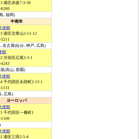
03 港区赤坂7-3-38
-6200
島､福岡)
中南米
大使館
33 港区北青山2-11-12
-5211
､名古屋(仙台､神戸､広島)
使館
12 渋谷区広尾2-3-1
-4243
屋(高山､那覇)
大使館
014 千代田区永田町2-15-1
-1131
阪､広島)
ヨーロッパ
大使館
381 千代田区一番町1
-1100
)
大使館
02 港区三田2-5-4