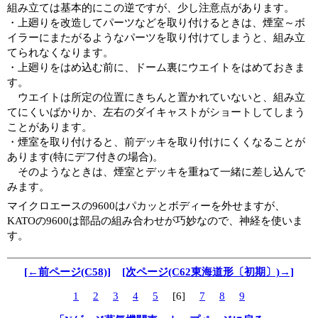
組み立ては基本的にこの逆ですが、少し注意点があります。
・上廻りを改造してパーツなどを取り付けるときは、煙室～ボ
イラーにまたがるようなパーツを取り付けてしまうと、組み立
てられなくなります。
・上廻りをはめ込む前に、ドーム裏にウエイトをはめておきま
す。
ウエイトは所定の位置にきちんと置かれていないと、組み立
てにくいばかりか、左右のダイキャストがショートしてしまう
ことがあります。
・煙室を取り付けると、前デッキを取り付けにくくなることが
あります(特にデフ付きの場合)。
そのようなときは、煙室とデッキを重ねて一緒に差し込んで
みます。
マイクロエースの9600はパカッとボディーを外せますが、
KATOの9600は部品の組み合わせが巧妙なので、神経を使いま
す。
[←前ページ(C58)]
[次ページ(C62東海道形〔初期〕)→]
1
2
3
4
5
[6]
7
8
9