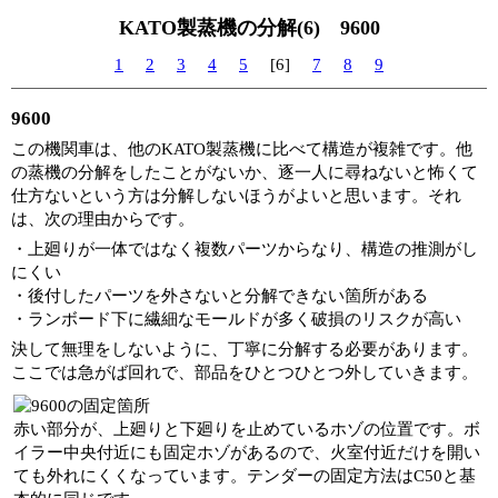
KATO製蒸機の分解(6) 9600
1
2
3
4
5
[6]
7
8
9
9600
この機関車は、他のKATO製蒸機に比べて構造が複雑です。他
の蒸機の分解をしたことがないか、逐一人に尋ねないと怖くて
仕方ないという方は分解しないほうがよいと思います。それ
は、次の理由からです。
・上廻りが一体ではなく複数パーツからなり、構造の推測がし
にくい
・後付したパーツを外さないと分解できない箇所がある
・ランボード下に繊細なモールドが多く破損のリスクが高い
決して無理をしないように、丁寧に分解する必要があります。
ここでは急がば回れで、部品をひとつひとつ外していきます。
赤い部分が、上廻りと下廻りを止めているホゾの位置です。ボ
イラー中央付近にも固定ホゾがあるので、火室付近だけを開い
ても外れにくくなっています。テンダーの固定方法はC50と基