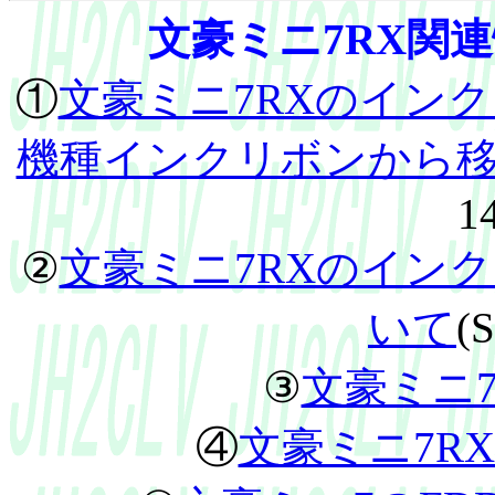
文豪ミニ7RX関
①
文豪ミニ7RXのイン
機種インクリボンから
14
②
文豪ミニ7RXのイン
いて
(S
③
文豪ミニ
④
文豪ミニ7R