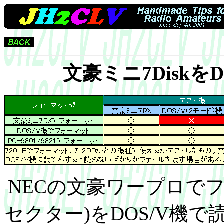
文豪ミニ7Diskを
NECの文豪ワープロでフォ
セクター)をDOS/V機