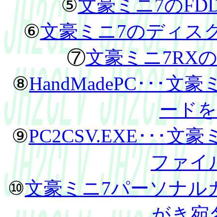
⑤
文豪ミニ7のF
⑥
文豪ミニ7のディスク
⑦
文豪ミニ7RX
⑧
HandMadePC･･･文豪ミ
ードを
⑨
PC2CSV.EXE･･･
ファイ
⑩
文豪ミニ7パーソナルカ
がき宛