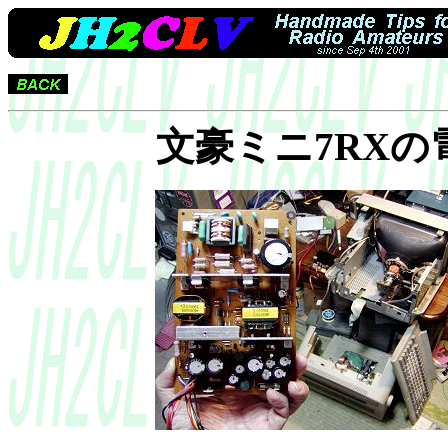
文豪ミニ7RX