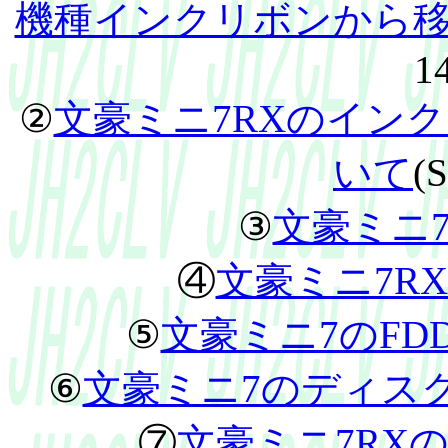
機種インクリボンから
14
②
文豪ミニ7RXのイン
いて
(S
③
文豪ミニ
④
文豪ミニ7R
⑤
文豪ミニ7のF
⑥
文豪ミニ7のディスク
⑦
文豪ミニ7RX