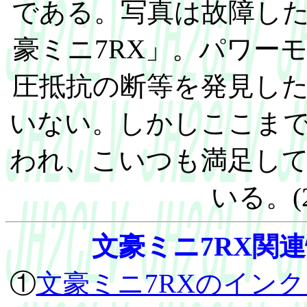
である。写真は故障し
豪ミニ7RX」。パワー
圧抵抗の断等を発見し
いない。しかしここま
われ、こいつも満足し
いる。(20
文豪ミニ7RX関
①
文豪ミニ7RXのイン