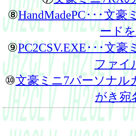
⑧
HandMadePC･･･文豪ミ
ードを
⑨
PC2CSV.EXE･･･
ファイ
⑩
文豪ミニ7パーソナルカ
がき宛