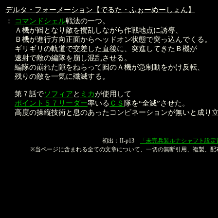
デルタ・フォーメーション【でるた・ふぉーめーしょん】
：
コマンドシェル
戦法の一つ。
Ａ機が囮となり敵を攪乱しながら作戦地点に誘導、
Ｂ機が進行方向正面からヘッドオン状態で突っ込んでくる。
ギリギリの軌道で交差した直後に、突進してきたＢ機が
速射で敵の編隊を崩し混乱させる。
編隊の崩れた隙をねらって囮のＡ機が急制動をかけ反転、
残りの敵を一気に殲滅する。
第７話で
ソフィア
と
ミカ
が使用して
ポイント５７リーダー
率いる
ＣＳ
隊を“全滅”させた。
高度の操縦技術と息のあったコンビネーションが無いと成り
本文：金子良
初出：II-p13
「未完兵装ルナシャフト設定
※当ページに含まれる全ての文章について、一切の無断引用、複製、配