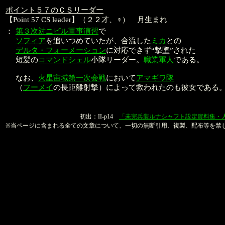
ポイント５７のＣＳリーダー
【Point 57 CS leader】（２２才、♀） 月生まれ
：
第３次対ニビル軍事演習
で
ソフィア
を追いつめていたが、合流した
ミカ
との
デルタ・フォーメーション
に対応できず“撃墜”された
短髪の
コマンドシェル
小隊リーダー。
職業軍人
である。
なお、
火星宙域第一次会戦
において
アマギワ隊
（
フーメイ
の長距離射撃）によって救われたのも彼女である
本文：金子良馬、山口
初出：II-p14
「未完兵装ルナシャフト設定資料集・
※当ページに含まれる全ての文章について、一切の無断引用、複製、配布等を禁