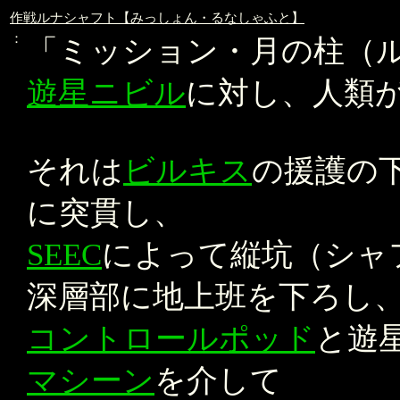
作戦ルナシャフト【みっしょん・るなしゃふと】
：
「ミッション・月の柱（
遊星ニビル
に対し、人類
それは
ビルキス
の援護の
に突貫し、
SEEC
によって縦坑（シャ
深層部に地上班を下ろし
コントロールポッド
と遊
マシーン
を介して