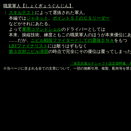
職業軍人【しょくぎょうぐんじん】
：
スキルテスト
によって選抜された軍人。
本編では
ジャネット
、
ポイント５７のＣＳリーダー
などがそれにあたる。
よって
軍用コマンドシェル
のドライバーとしては
本来、操縦技術、練度ともこの職業軍人のほうが本来優位に
……だが、
ニビル戦役ファイターとしての選抜ＤＮＡ
をもつ
LBTファイナリスト
には敵うはずもなく
第３次対ニビル演習
の時点で完全にその優位は覆ってしまっ
本文：金子良馬、山口恭史
「未完兵装ルナシャフト設定資料集・
※当ページに含まれる全ての文章について、一切の無断引用、複製、配布等を禁