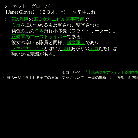
ジャネット・グローバー
【Janet Glover】（２３才、♀） 火星生まれ
：
第X艦隊
の
第３次対ニビル軍事演習
で
ミカ
を追いつめるも反撃され、撃墜された
褐色の肌の
ＣＳ
飛行小隊長（フライトリーダー）。
正規軍のエースドライバー
である。
彼女の率いる隊員と同様、
職業軍人
であり
ファイナリスト
とはいえ
LBT
あがりの
ミカ
たちには
強い対抗意識がある。
本文：金子良馬
初出：II-p6
「未完兵装ルナシャフト設定資
※当ページに含まれる全ての画像・文章について、一切の無断引用、複製、配布