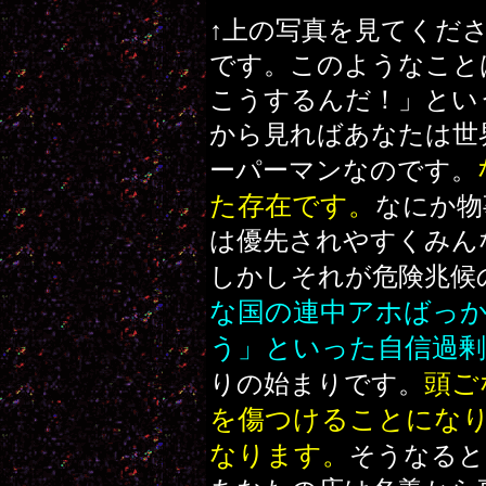
↑上の写真を見てくだ
です。このようなこと
こうするんだ！」とい
から見ればあなたは世
ーパーマンなのです。
た存在です。
なにか物
は優先されやすくみん
しかしそれが危険兆候
な国の連中アホばっ
う」といった自信過剰
頭ご
りの始まりです。
を傷つけることにな
なります。
そうなると