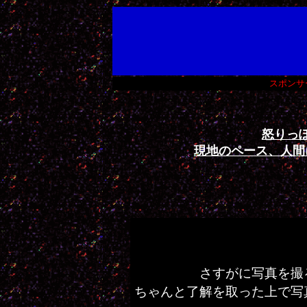
スポンサ
怒りっ
現地のペース、人間
さすがに写真を撮
ちゃんと了解を取った上で写