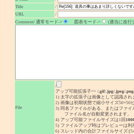
/
Title
URL
/
Comment/ 通常モード->
図表モード->
(適当に改行し
/
アップ可能拡張子=> /
.gif
/
.jpg
/
.jpeg
/
.png
1) 太字の拡張子は画像として認識され
2) 画像は初期状態で縮小サイズ50×
File
3) 同名ファイルがある、またはファ
ファイル名が自動変更されます。
4) アップ可能ファイルサイズは1回
100
5) ファイルアップ時はプレビューは
6) スレッド内の合計ファイルサイズ:[54/