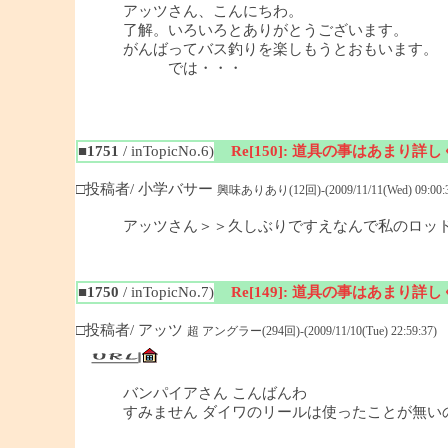
アッツさん、こんにちわ。
了解。いろいろとありがとうございます。
がんばってバス釣りを楽しもうとおもいます。
では・・・
■1751
/ inTopicNo.6)
Re[150]: 道具の事はあまり詳
□投稿者/ 小学バサー
興味ありあり(12回)-(2009/11/11(Wed) 09:00:3
アッツさん＞＞久しぶりですえなんで私のロッド
■1750
/ inTopicNo.7)
Re[149]: 道具の事はあまり詳
□投稿者/ アッツ
超 アングラー(294回)-(2009/11/10(Tue) 22:59:37)
バンパイアさん こんばんわ
すみません ダイワのリールは使ったことが無い