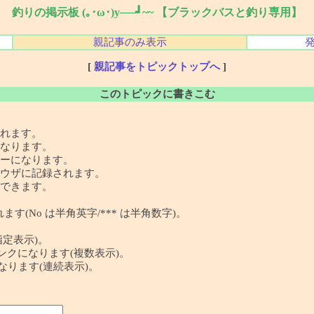
釣りの掲示板 (｡･ω･)y──┛~~ 【ブラックバスと釣り専用】
親記事のみ表示
[
親記事をトピックトップへ
]
このトピックに書きこむ
れます。
なります。
ーになります。
ウザに記録されます。
できます。
す(No は半角英字/*** は半角数字)。
指定表示)。
 の記事リンクになります(複数表示)。
クになります(連続表示)。