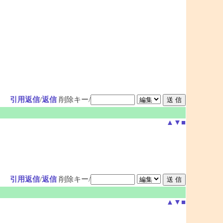
引用返信
/
返信
削除キー/
▲
▼
■
引用返信
/
返信
削除キー/
▲
▼
■