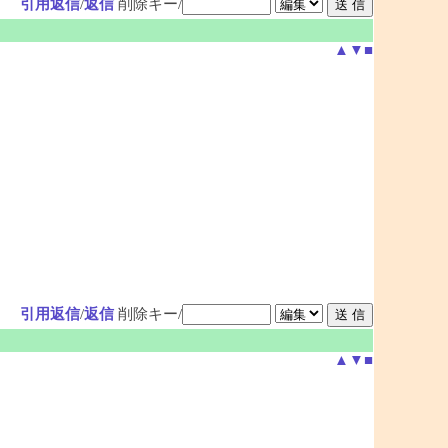
引用返信
/
返信
削除キー/
▲
▼
■
引用返信
/
返信
削除キー/
▲
▼
■