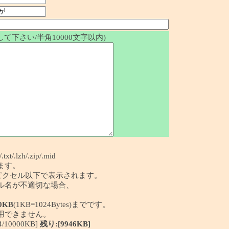
て下さい/半角10000文字以内)
/.txt/.lzh/.zip/.mid
ます。
50ピクセル以下で表示されます。
イル名が不適切な場合、
0KB
(1KB=1024Bytes)までです。
利用できません。
10000KB]
残り:[9946KB]