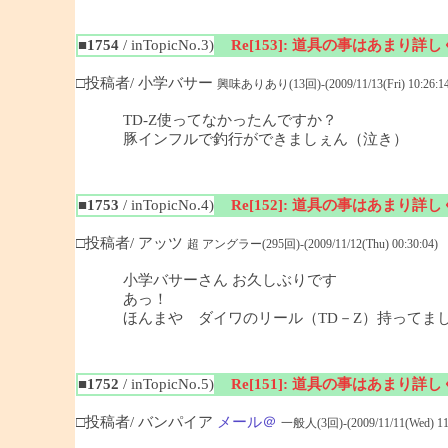
■1754
/ inTopicNo.3)
Re[153]: 道具の事はあまり詳
□投稿者/ 小学バサー
興味ありあり(13回)-(2009/11/13(Fri) 10:26:14
TD-Z使ってなかったんですか？
豚インフルで釣行ができましぇん（泣き）
■1753
/ inTopicNo.4)
Re[152]: 道具の事はあまり詳
□投稿者/ アッツ
超 アングラー(295回)-(2009/11/12(Thu) 00:30:04)
小学バサーさん お久しぶりです
あっ！
ほんまや ダイワのリール（TD－Z）持ってま
■1752
/ inTopicNo.5)
Re[151]: 道具の事はあまり詳
□投稿者/ バンパイア
メール＠
一般人(3回)-(2009/11/11(Wed) 11: