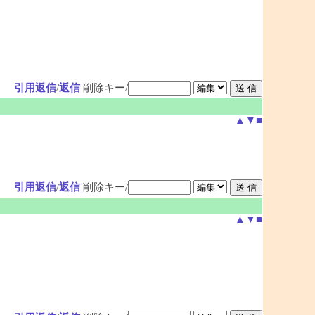
引用返信
/
返信
削除キー/
▲
▼
■
引用返信
/
返信
削除キー/
▲
▼
■