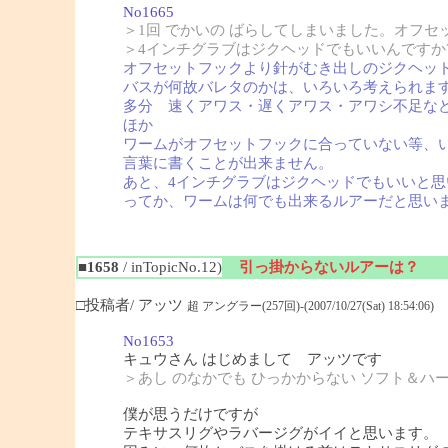
No1665
＞1回 でかいの ばらしてしまいました。オフ
＞4インチグラブはジクヘッドでもいいんですか
オフセットフックより針がむき出しのジクヘッ
バスが何故バレタのかは、いろいろ考えられま
多分 速くアワス・遅くアワス・アワシ不足な
ほか
ワームがオフセットフックに合っていない等、
言葉に書くことが出来ません。
あと、4インチグラブはジクヘッドでもいいと思
ってか、ワームは何でも出来るルアーだと思い
■1658
/ inTopicNo.12)
引っ掛からないルアーは？
□投稿者/ アッツ
超 アングラー(257回)-(2007/10/27(Sat) 18:54:06)
No1653
キュウさん はじめまして アッツです
＞あし のなかでも ひっかからない ソフト＆ハ
僕が思うだけですが
テキサスリグやラバージグがイイと思います。