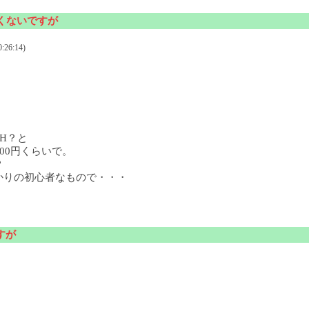
しくないですが
:26:14)
H？と
00円くらいで。
？
かりの初心者なもので・・・
すが