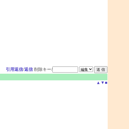
引用返信
/
返信
削除キー/
▲
▼
■