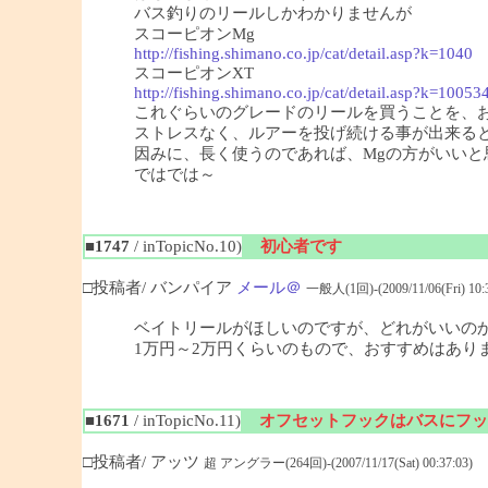
バス釣りのリールしかわかりませんが
スコーピオンMg
http://fishing.shimano.co.jp/cat/detail.asp?k=1040
スコーピオンXT
http://fishing.shimano.co.jp/cat/detail.asp?k=10053
これぐらいのグレードのリールを買うことを、
ストレスなく、ルアーを投げ続ける事が出来る
因みに、長く使うのであれば、Mgの方がいいと
ではでは～
■1747
/ inTopicNo.10)
初心者です
□投稿者/ バンパイア
メール＠
一般人(1回)-(2009/11/06(Fri) 10:3
ベイトリールがほしいのですが、どれがいいの
1万円～2万円くらいのもので、おすすめはあり
■1671
/ inTopicNo.11)
オフセットフックはバスにフッ
□投稿者/ アッツ
超 アングラー(264回)-(2007/11/17(Sat) 00:37:03)