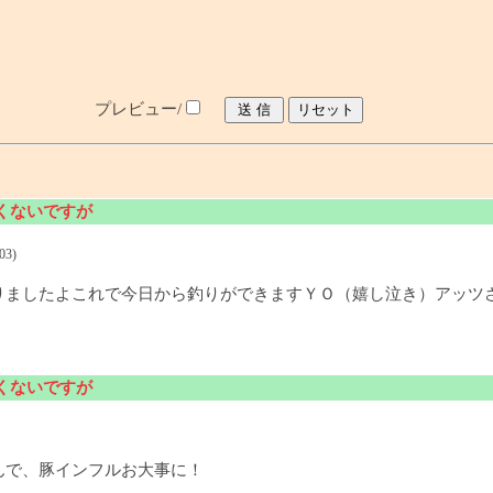
プレビュー/
しくないですが
03)
りましたよこれで今日から釣りができますＹＯ（嬉し泣き）アッツ
しくないですが
んで、豚インフルお大事に！