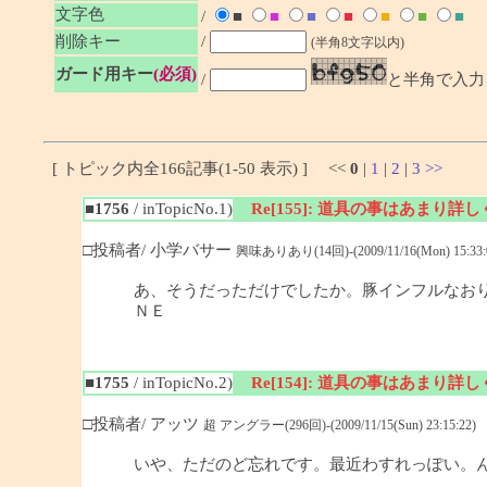
文字色
/
■
■
■
■
■
■
■
削除キー
/
(半角8文字以内)
ガード用キー
(必須)
/
と半角で入力
[ トピック内全166記事(1-50 表示) ] <<
0
|
1
|
2
|
3
>>
■1756
/ inTopicNo.1)
Re[155]: 道具の事はあまり詳
□投稿者/ 小学バサー
興味ありあり(14回)-(2009/11/16(Mon) 15:33:
あ、そうだっただけでしたか。豚インフルなお
ＮＥ
■1755
/ inTopicNo.2)
Re[154]: 道具の事はあまり詳
□投稿者/ アッツ
超 アングラー(296回)-(2009/11/15(Sun) 23:15:22)
いや、ただのど忘れです。最近わすれっぽい。