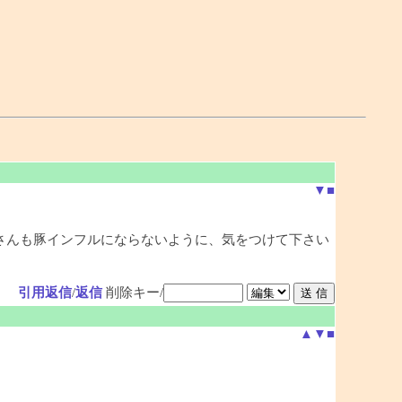
▼
■
さんも豚インフルにならないように、気をつけて下さい
引用返信
/
返信
削除キー/
▲
▼
■