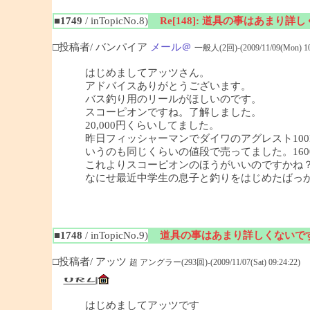
■1749
/ inTopicNo.8)
Re[148]: 道具の事はあまり詳
□投稿者/ バンパイア
メール＠
一般人(2回)-(2009/11/09(Mon) 10
はじめましてアッツさん。
アドバイスありがとうございます。
バス釣り用のリールがほしいのです。
スコーピオンですね。了解しました。
20,000円くらいしてました。
昨日フィッシャーマンでダイワのアグレスト100
いうのも同じくらいの値段で売ってました。160
これよりスコーピオンのほうがいいのですかね
なにせ最近中学生の息子と釣りをはじめたばっ
■1748
/ inTopicNo.9)
道具の事はあまり詳しくないで
□投稿者/ アッツ
超 アングラー(293回)-(2009/11/07(Sat) 09:24:22)
はじめましてアッツです