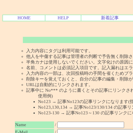
HOME
HELP
新着記事
入力内容にタグは利用可能です。
他人を中傷する記事は管理者の判断で予告無く削除さ
半角カナは使用しないでください。文字化けの原因に
名前、コメントは必須記入項目です。記入漏れはエラ
入力内容の一部は、次回投稿時の手間を省くためブラ
削除キーを覚えておくと、自分の記事の編集・削除が
URLは自動的にリンクされます。
記事中に No*** のように書くとその記事にリンクされま
使用例)
No123 → 記事No123の記事リンクになります(
No123,130,134 → 記事No123/130/134
No123-130 → 記事No123～130 の記事リン
Name
/
E-Mail
/