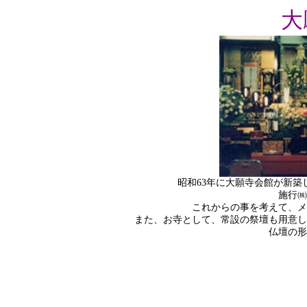
大
昭和
63
年に大願寺会館が新築
施行㈱
これからの事を考えて、メ
また、お寺として、常設の祭壇も用意し
仏壇の形