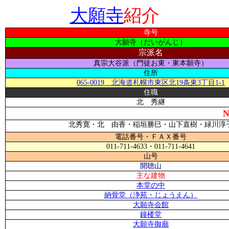
大願寺
紹介
寺号
大願寺（だいがんじ）
宗派名
真宗大谷派（門徒お東・東本願寺）
住所
065-0019
北海道札幌市東区北
19
条東
3
丁目1-1
住職
北 秀継
NE
北秀寛・北 由香・稲垣勝巳・山下直樹・緑川淳
電話番号・ＦＡＸ番号
011-711-4633
・
011-711-4641
山号
開聴山
主な建物
本堂の中
納骨堂（浄苑・じょうえん）
大願寺会館
鐘楼堂
大願寺御廟