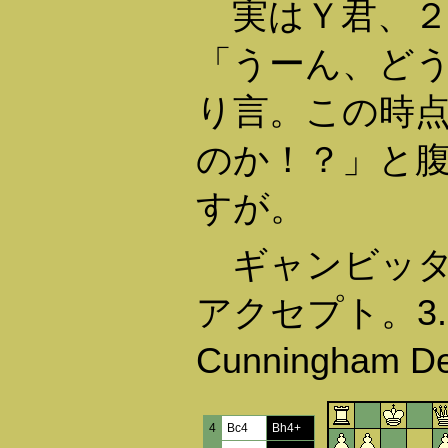
実はＹ君、２
「うーん、ど
り言。この時点で
のか！？」と
すが。
ギャンビッタ
アクセプト。3. 
Cunningham 
4
Bc4
Bh4+