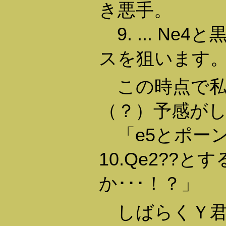
き悪手。
9. ... Ne
スを狙います
この時点で私
（？）予感が
「e5とポー
10.Qe2??
か･･･！？」
しばらくＹ君