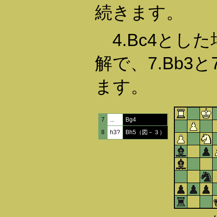
続きます。
4.Bc4とし
解で、7.Bb3と
ます。
7
...
Bg4
8
h3?
Bh5（図－３）