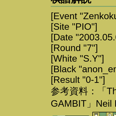
[Event "Zenkoku
[Site "PIO"]
[Date "2003.05.
[Round "7"]
[White "S.Y"]
[Black "anon_e
[Result "0-1"]
参考資料：「The
GAMBIT」Neil 