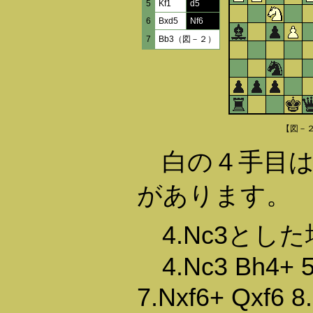
5
Kf1
d5
6
Bxd5
Nf6
7
Bb3（図－２）
【図－
白の４手目は、4
があります。
4.Nc3とし
4.Nc3 Bh4+ 5.
7.Nxf6+ Qxf6 