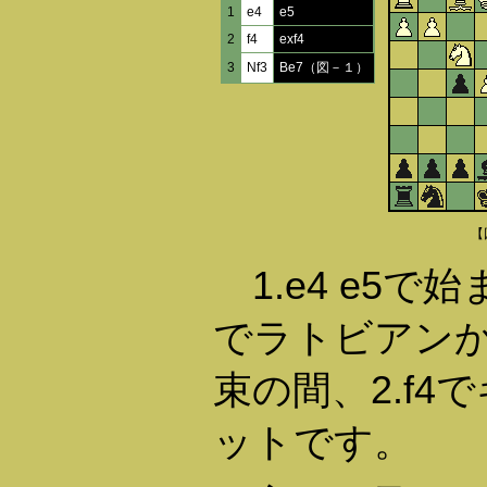
1
e4
e5
2
f4
exf4
3
Nf3
Be7（図－１）
【
1.e4 e5で
でラトビアン
束の間、2.f
ットです。