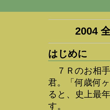
2004
はじめに
７Ｒのお相手
君。「何歳何
ると、史上最
す。