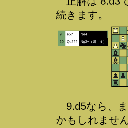
正解は 8.d3で、8
続きます。
9
e5?
Ne4
10
Qe2??
Ng3+（図－４）
9.d5なら、
かもしれません