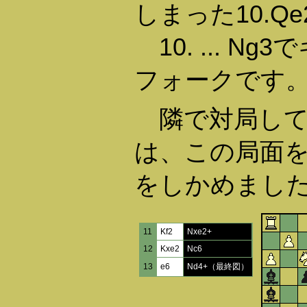
しまった10.Qe
10. ... N
フォークです
隣で対局して
は、この局面
をしかめまし
11
Kf2
Nxe2+
12
Kxe2
Nc6
13
e6
Nd4+（最終図）