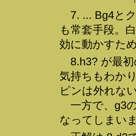
【
7. ... Bg
も常套手段。
効に動かすための、
8.h3? が
気持ちもわかります
ピンは外れな
一方で、g3
なってしまい