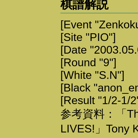
棋譜解説
[Event "Zenkoku
[Site "PIO"]
[Date "2003.05.
[Round "9"]
[White "S.N"]
[Black "anon_e
[Result "1/2-1/2
参考資料：「The 
LIVES!」Tony 