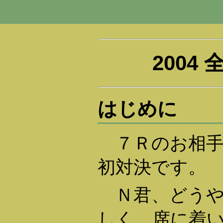
2004
はじめに
７Ｒのお相手
初対決です。
Ｎ君、どうや
しく、席に着