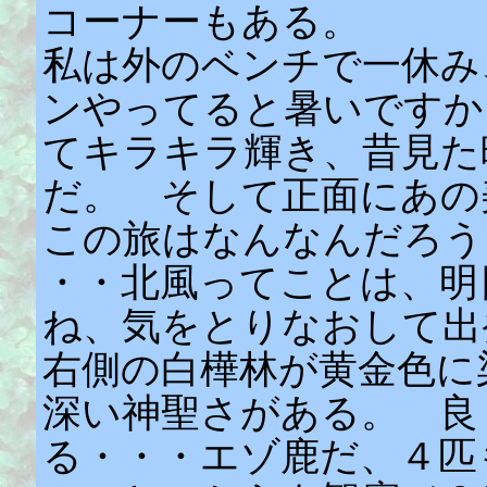
コーナーもある。
私は外のベンチで一休み
ンやってると暑いです
てキラキラ輝き、昔見た
だ。 そして正面にあの
この旅はなんなんだろう
・・北風ってことは、明
ね、気をとりなおして出
右側の白樺林が黄金色に
深い神聖さがある。 良
る・・・エゾ鹿だ、４匹