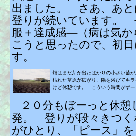
出ました。 さあ、あと
登りが続いています。 
服＋達成感―（病は気か
こうと思ったので、初日
す。
畑はまだ芽が出たばかりの小さい苗が
枯れた草原が広がり、陽を浴びてキラ
けど休憩です。 こういう時間がずー
２０分もぼーっと休憩
発。 登りが段々きつく
がひとり、「ピース」を