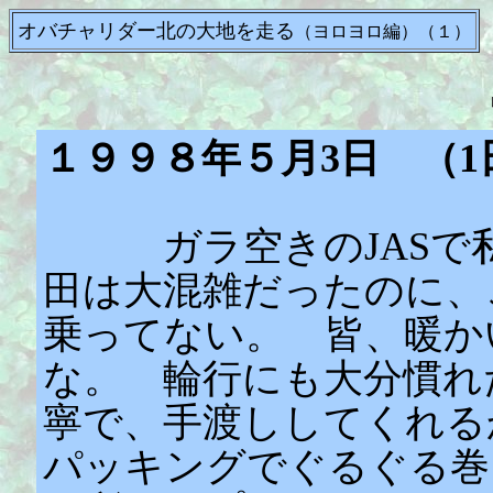
オバチャリダー北の大地を走る
（ヨロヨロ編）（１）
１９９８年５月3日 （1
ガラ空きのJASで私
田は大混雑だったのに、
乗ってない。 皆、暖か
な。 輪行にも大分慣れ
寧で、手渡ししてくれる
パッキングでぐるぐる巻