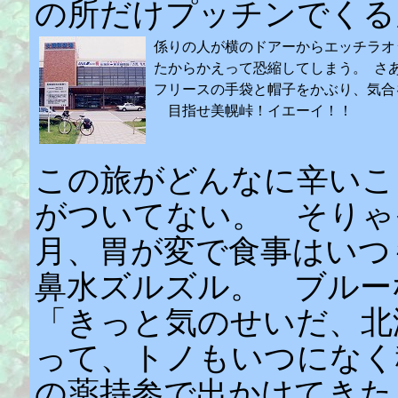
の所だけプッチンでく
係りの人が横のドアーからエッチラオ
たからかえって恐縮してしまう。 さ
フリースの手袋と帽子をかぶり、気合
目指せ美幌峠！イエーイ！！
この旅がどんなに辛いこ
がついてない。 そりゃ
月、胃が変で食事はいつ
鼻水ズルズル。 ブル
「きっと気のせいだ、北
って、トノもいつになく
の薬持参で出かけてきた