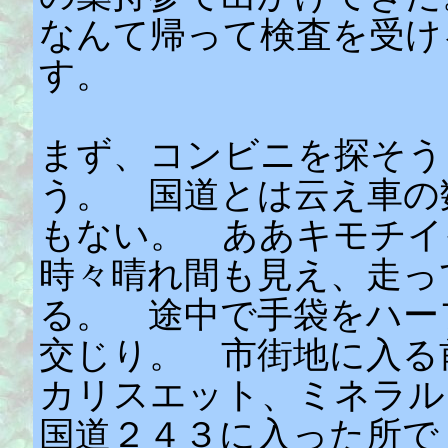
なんて帰って検査を受け
す。
まず、コンビニを探そう
う。 国道とは云え車の
もない。 ああキモチ
時々晴れ間も見え、走っ
る。 途中で手袋をハー
交じり。 市街地に入る
カリスエット、ミネラル
国道２４３に入った所で