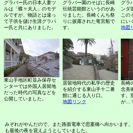
グラバー氏の日本人妻ツ
グラバー園のそばに長崎
グラ
ルは「蝶々夫人」のモデ
伝統芸能館というのがあ
ンダ
ルですが、物語とは違っ
りました。長崎くんち祭
この
て子供を儲け生涯グラバ
りに披露された竜宮船で
にい
ー氏と共にありました。
す。
地図
東山手地区町並み保存セ
居留地時代の私学の歴史
長崎
ンターでは外国人居留地
を紹介する東山手十二番
念美
だった時代の写真などを
館に通じる入り口。
す。
公開していました。
地図リンク
が…
みぞれがやんだので、また路面電車で思案橋へ向かいます。
も最後の夜を迎えようとしていました。