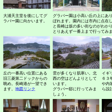
大浦天主堂を後にしてグ
グラバー園は小高い丘の上にあ
ラバー園に向かいます。
ぼれます。園内には市内に点在
と長崎は坂の多い街なのがわか
とりあえず一番上まで行ってみ
丘の一番高い位置にある
雲が多くなり肌寒い。北
イギ
旧三菱第二ドックからの
西の空はどんよりとして
６３
眺め。長崎港が一望でき
います。
や内
ます。
地図リンク
グラバー邸に行ってみま
ら設
しょう。