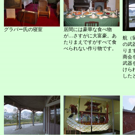
グラバー氏の寝室
居間には豪華な食べ物
が…さすがに大富豪。あ
航（
たりまえですがすべて食
の武
べられない作り物です。
りま
商会
武器
けら
した