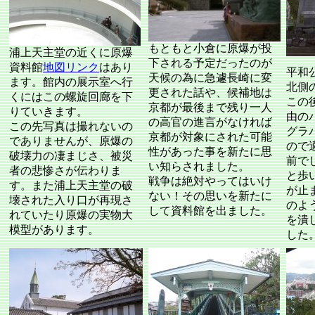
もともと小倉に原爆が投
浦上天主堂の近くに原爆
下される予定だったのが
資料館
地図リンク
はあり
平和
天候の為に急遽長崎に変
ます。館内の展示室へ行
北側
更された話や、候補地は
くにはこの螺旋回廊を下
この
京都が最後まで残り一人
りていきます。
由の
の高官の進言がなければ
この先写真は撮れないの
グラ
京都が対象にされた可能
でありませんが、原爆の
ので
性があった事を新たに思
破壊力の凄まじさ、被災
前で
い知らされました。
者の悲惨さが伝わりま
と歩
戦争は絶対やってはいけ
す。また浦上天主堂の破
が止
ない！その思いを新たに
壊された入り口が再現さ
のよ
して資料館を出ました。
れていたり原爆の実物大
を潰
模型があります。
した