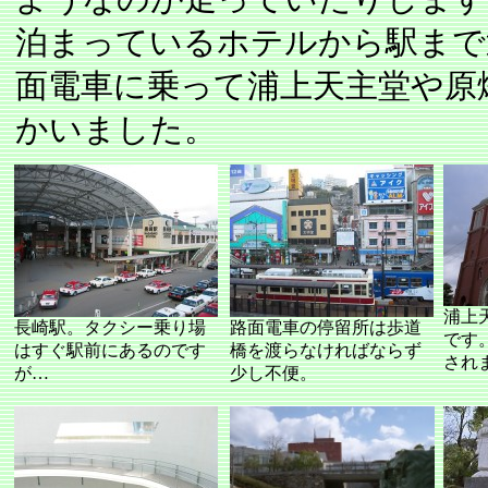
泊まっているホテルから駅まで
面電車に乗って浦上天主堂や原
かいました。
浦上
長崎駅。タクシー乗り場
路面電車の停留所は歩道
です
はすぐ駅前にあるのです
橋を渡らなければならず
され
が…
少し不便。