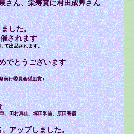
泉さん、栄寿賞に村田成艸さん
。
りました。
開催されます
として出品されます。
おめでとうございます
祭実行委員会奨励賞）
賞
華
、
田村真佳、塚田和笙、原田香霞
名、アップしました。