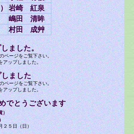
）
岩崎 紅泉
嶋田 清眸
村田 成艸
プしました。
ページをご覧下さい。
ップしました。
プしました
ページをご覧下さい。
ップしました。
おめでとうございます
賞）
）
月２５日（日）