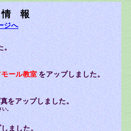
 情 報
ージへ
た。
。
アモール教室
を
アップしました。
。
写真をアップしました。
さい。
プしました。