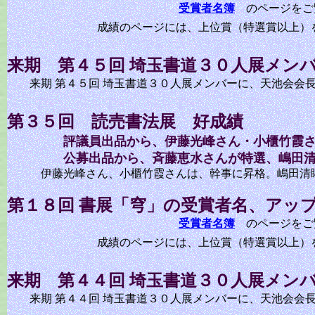
受賞者名簿
のページをご
成績のページには、上位賞（特選賞以上）をア
来期 第４５回 埼玉書道３０人展メン
来期 第４５回 埼玉書道３０人展メンバーに、天池会会
第３５回 読売書法展 好成績
評議員出品から、伊藤光峰さん・小櫃竹霞
公募出品から、斉藤恵水さんが特選、嶋田
伊藤光峰さん、小櫃竹霞さんは、幹事に昇格。嶋田清眸
第１８回 書展「穹」の受賞者名、アッ
受賞者名簿
のページをご
成績のページには、上位賞（特選賞以上）をア
来期 第４４回 埼玉書道３０人展メン
来期 第４４回 埼玉書道３０人展メンバーに、天池会会