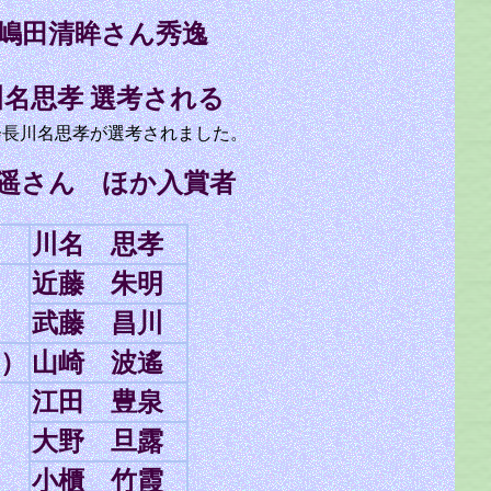
嶋田清眸さん秀逸
名思孝 選考される
会長川名思孝が選考されました。
遥さん ほか入賞者
川名 思孝
近藤 朱明
武藤 昌川
）
山崎 波遙
江田 豊泉
大野 旦露
小櫃 竹霞