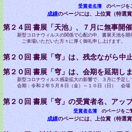
受賞者名簿
のページを
成績
のページには、上位賞（特選賞
第２４回 書展「天池」、７月に無事開
新型コロナウィルスの関係で心配の中、書展天池を開
ご来場いただいた方々に厚く御礼申し上げます。
第２０回 書展「穹」は、残念ながら中
第２０
回 書展「穹」は、会期を延期し
新型コロナウィルス感染拡大の影響で、３月に予定して
会期：令和２年５月８日（金）～１０日（日） 会場：
第２０
回 書展「穹」の受賞者名、アッ
受賞者名簿
のページをご
成績
のページには、上位賞（特選賞