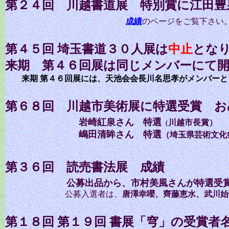
第２４回 川越書道展 特別賞に江田豊
成績
のページをご覧下さい
第４５回
埼玉書道３０人展
は
中止
とな
来期 第４６回展は同じメンバーにて
来期 第４６回展には、天池会会長川名思孝がメンバー
第６８回 川越市美術展に特選受賞 
岩崎紅泉さん 特選
川越市長賞）
（
嶋田清眸さん 特選
（埼玉県芸術文化
第３６回 読売書法展 成績
公募出品から、市村美風さんが特選受
公募入選者
は、
唐澤幸嚶
、齊藤恵水、武川始
第１８回
第１９回 書展「穹」の受賞者