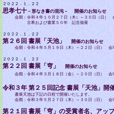
２０２２．１．２２
思孝七十
－形なき書の混沌－
開催のお知らせ
会期：令和４年１０月２７日（木）～３０日（日） 
古希および書業５０年 記念個展
２０２２．１．２２
第２６回
書展「天池」
開催のお知らせ
会期：令和４年５月１９日（木）～２２日（日） 会
２０２２．１．２２
第２２回
書展「穹」
開催のお知らせ
会期：令和４年３月１８日（金）～２０日（日） 会
令和３年
第２５回記念
書展「天池」開
書展天池は下記の日程で開催いたします。
会期：令和３年５月２７日（木）～３０日（日） 会場
第２１回
書展「穹」
の受賞者名、アッ