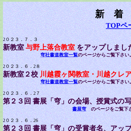
新 着
TOPペ
2０２３．７．３
新教室
与野上落合教室
を
アップしまし
穹社書道教室一覧
のページからご覧下さい
2０２３．６．2８
新教室２校
川越霞ヶ関教室・川越クレ
穹社書道教室一覧
のページからご覧下さい
2０２３．６．2７
第２３回
書展「穹」
の会場、授賞式の
書展穹
のページをご覧下
2０２３．６．26
第２３回
書展「穹」
の受賞者名、アッ