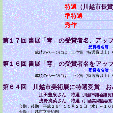
特選
（川越市長賞
準特選
秀作
第１７回 書展「穹」の受賞者名、アッ
受賞者名簿
の
成績のページには、上位賞（特選賞以上）をア
第１６回 書展「穹」の受賞者名をアッ
受賞者名簿
の
成績のページには、上位賞（特選賞以上）をア
第６４回 川越市美術展に特選受賞 
江田豊泉さん 特選
川越市議会議長
（
浅野摘菜さん 特選
（川越美術協会賞
会期：後期 平成２６年１０月２１日（水）～１０
会場：川越市立美術館