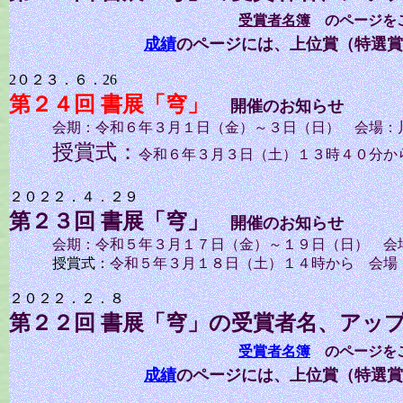
受賞者名簿
のページを
成績
のページには、上位賞（特選賞
2０２３．６．26
第２４回
書展「穹」
開催のお知らせ
会期：令和６年３月１日（金）～３日（日） 会場：
授賞式：
令和６年３月３日（土）１３時４０分か
２０２２．４．２９
第２３回
書展「穹」
開催のお知らせ
会期：令和５年３月１７日（金）～１９日（日） 会
授賞式：
令和５年３月１８日（土）１４時から 会場
２０２２．２．８
第２２回
書展「穹」
の受賞者名、アッ
受賞者名簿
のページを
成績
のページには、上位賞（特選賞