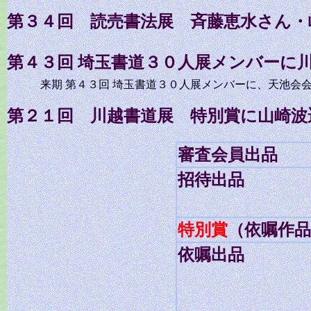
第３４回 読売書法展 斉藤恵水さん・
第４３回 埼玉書道３０人展メンバーに川
来期 第４３回 埼玉書道３０人展メンバーに、天池会
第２１回 川越書道展 特別賞に山崎波
審査会員出品
招待出品
特別賞
（依嘱作品
依嘱出品