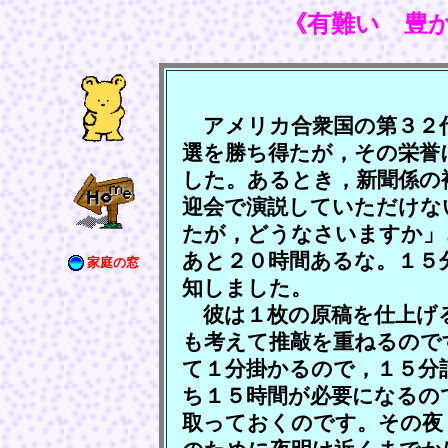
《有難い 豊
アメリカ合衆国の第３２
選を勝ち得たが，その栄誉
した。あるとき，新聞係の
迎会で演説していただけな
たが，どうなさいますか」
あと２０時間あるな。１５
家庭の窓
知しました。
彼は１枚の原稿を仕上げ
も考えて推敲を重ねるので
て１分掛かるので，１５分
ち１５時間が必要になるの
取っておくのです。その夜