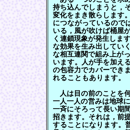
持ち込んでしまうと，
変化をまき散らします
につながっているので
いる，風が吹けば桶屋
く連鎖現象が発生しま
な効果を生み出してい
な相互連関で組み上が
います。人が手を加え
の包容力でカバーでき
れることもあります。
人は目の前のことを何
一人一人の営みは地球
一斉にそろって長い期
招きます。それは，前
することになります。