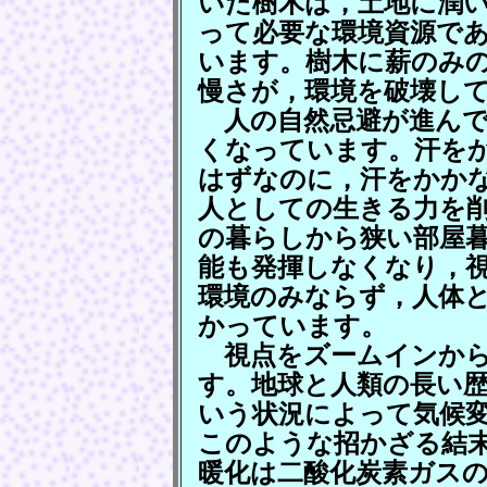
いた樹木は，土地に潤
って必要な環境資源で
います。樹木に薪のみ
慢さが，環境を破壊し
人の自然忌避が進んで
くなっています。汗を
はずなのに，汗をかか
人としての生きる力を
の暮らしから狭い部屋
能も発揮しなくなり，
環境のみならず，人体
かっています。
視点をズームインから
す。地球と人類の長い
いう状況によって気候
このような招かざる結
暖化は二酸化炭素ガス