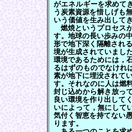
がエネルギーを求めて
う炭素資源を惜しげも
いう価値を生み出して
燃焼というプロセスが
す。地球の長い歩みの
形で地下深く隔離され
境が生成されていまし
環境であるためには，
るはずのものでなけれ
素が地下に埋没されて
す。それなのに人は燃
封じ込めから解き放っ
良い環境を作り出して
いによって，無にして
気付く智恵を持てない
ります。
ある一つのことを求め