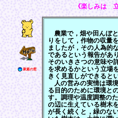
《楽しみは 
農業で，畑や田んぼと
りをして，作物の収量
ましたが，その人為的
であるという報告があ
そのいきさつの意味や
を求めるかという立場
家庭の窓
きく見直しができると
人の営みの実情は環境
る目的のために環境と
す。調理や温度調整の
の辺に生えている樹木
が長く続くと，緑のな