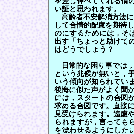
を差し伸べてくれる情
い証と思われます。
高齢者不安解消方法に
して合情的配慮を期待
のにするためには，そ
出す「ちょっと助けて
はどうでしょう？
日常的な困り事では，
という兆候が無いと，
いう傾向が知られてい
後悔に似た声がよく聞
には，スタートの合図
求める合図です。直接
見受けられます。遠慮
られますが，言っても
を漂わせるようにした