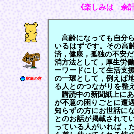
《楽しみは 余
高齢になっても自分ら
いるはずです。その高
済，健康，孤独の不安
消方法として，厚生労
ーワードにして生活支
の一環として，例えば
家庭の窓
る人とのつながりを整
購読中の新聞紙上にあ
が不意の困りごとに遭
知らずの方にお世話に
とのお話が掲載されて
っている人がいれば，