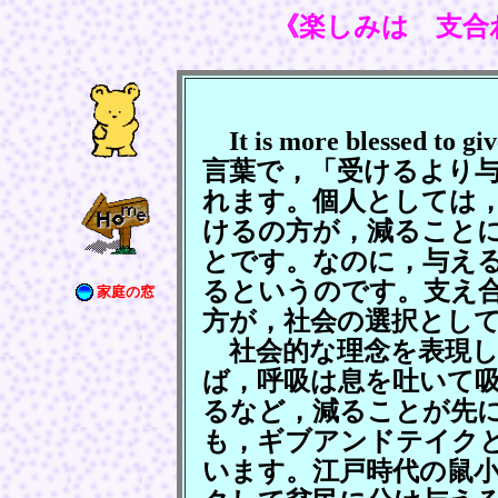
《楽しみは 支合
It is more blessed to 
言葉で，「受けるより
れます。個人としては
けるの方が，減ること
とです。なのに，与え
るというのです。支え
家庭の窓
方が，社会の選択とし
社会的な理念を表現し
ば，呼吸は息を吐いて
るなど，減ることが先
も，ギブアンドテイク
います。江戸時代の鼠