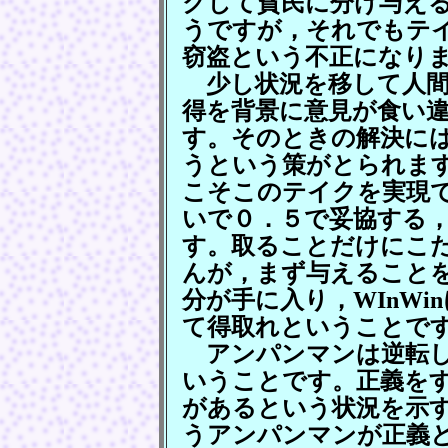
クして貧民に分け与え
うですが，それでもテ
窃盗という不正になり
少し状況を移して人間
得を背景に意見が食い
す。そのときの解決に
うという策がとられま
こそこのテイクを実現
いで０．５で妥協する
す。取ることだけにこ
んが，まず与えること
分が手に入り，WInW
て得取れということで
アンパンマンは逆転し
いうことです。正義を
があるという状況を示
うアンパンマンが正義