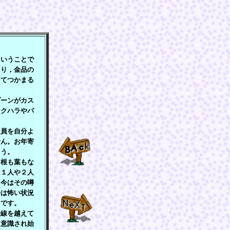
いうことで
たり，金品の
してつかまる
ーンがカス
セクハラやパ
員を自分よ
せん。お年寄
ょう。
根も葉もな
は１人や２人
。今はその噂
会は怖い状況
うです。
線を越えて
と意識され始