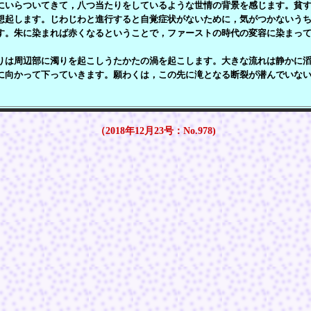
にいらついてきて，八つ当たりをしているような世情の背景を感じます。貧
想起します。じわじわと進行すると自覚症状がないために，気がつかないう
す。朱に染まれば赤くなるということで，ファーストの時代の変容に染まっ
。
は周辺部に濁りを起こしうたかたの渦を起こします。大きな流れは静かに滔
に向かって下っていきます。願わくは，この先に滝となる断裂が潜んでいな
（2018年12月23号：No.978)