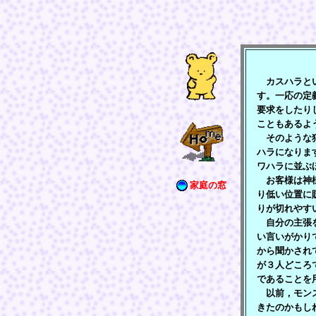
カスハラとい
す。一応の定
要求をしたり
こともあるよ
そのような犯
ハラになりま
ワハラに並ぶ
お客様は神様
家庭の窓
り低い位置に
りが切れやす
自分の主張を
い言いがかり
から聞かされ
が３人どころ
であることを
以前，モンス
きたのかもし