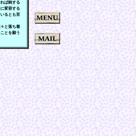
すれば鈍する
ちに変容する
ているとも言
々と落ち着
いことを願う