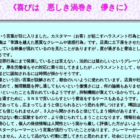
《喜びは 悪しき渦巻き 儚きに》
う言葉が目に入りました。カスタマー（お客）が起こすハラスメント行為と
義は「常識を越えた悪質なクレームや迷惑行為」です。店員に土下座をさせ
している映像が流れているのを見たことがありますが，度が過ぎると脅迫と
うです。
罪行為にまで発展しているとは言えない，法的には疑わしいというグレーゾ
す。厚生労働省もその対応に乗り出してきましたが，ハラスメントとして，
ほどに認知されるには時間が掛かりそうです。
という旧い言葉が誤解されて，都合のいいように使われています。店員や社
貶めて，無理難題を押し通してもいいという傲慢さには，何の論拠もありま
いといったことも言われているようですが，抑制機能が衰えているからでし
通すために，ＳＮＳで言いふらすという脅迫をするケースもあるようです。
であっても，広まってしまうと信じられるという恐れを押しつけます。噂話
ても信じられませんが，３人から聞かされると信じてしまう傾向があります
ではない数に拡散するので，より信じられてしまうことになります。情報社
用心して，個人の発信情報は人間性という面から厳しく評価した方がよいよ
タークレーマーという言葉が流行っていたことがあります。クレーマーが一
れません。人として品がない行動に堕してきたと思われます。社会にじわり